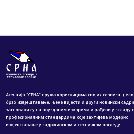
Агенција "СРНА" пружа корисницима својих сервиса цјело
брзо извјештавање. Њене вијести и други новински садр
засновани су на поузданим изворима и рађени у складу 
професионалним стандардима које захтијева модерно
извјештавање у садржинском и техничком погледу.