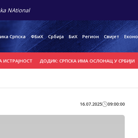
ka NAtional
ика Српска
ФБиХ
Србија
БиХ
Регион
Свијет
Еконо
СТРАЈНОСТ
ДОДИК: СРПСКА ИМА ОСЛОНАЦ У СРБИЈИ
Р
16.07.2025
09:00:00