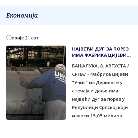
Економија
прије 21 сат
НАЈВЕЋИ ДУГ ЗА ПОРЕЗ
ИМА ФАБРИКА ЦИЈЕВИ
"УНИС" ИЗ ДЕРВЕНТЕ У
БАЊАЛУКА, 8. АВГУСТА /
СТЕЧАЈУ
СРНА/ - Фабрика цијеви
"Унис" из Дервенте у
стечају и даље има
највећи дуг за порез у
Републици Српској који
износи 15,05 милион...