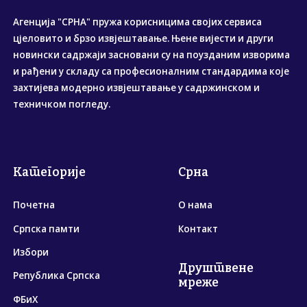
Агенција "СРНА" пружа корисницима својих сервиса
цјеловито и брзо извјештавање. Њене вијести и други
новински садржаји засновани су на поузданим изворима
и рађени у складу са професионалним стандардима које
захтијева модерно извјештавање у садржинском и
техничком погледу.
Категорије
Срна
Почетна
О нама
Српска памти
Контакт
Избори
Друштвене
Република Српска
мреже
ФБиХ