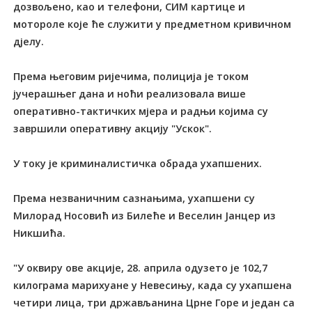
дозвољено, као и телефони, СИМ картице и
мотороле које ће служити у предметном кривичном
дјелу.
Према његовим ријечима, полиција је током
јучерашњег дана и ноћи реализовала више
оперативно-тактичких мјера и радњи којима су
завршили оперативну акцију "Ускок".
У току је криминалистичка обрада ухапшених.
Према незваничним сазнањима, ухапшени су
Милорад Носовић из Билеће и Веселин Јанцер из
Никшића.
"У оквиру ове акције, 28. априла одузето је 102,7
килограма марихуане у Невесињу, када су ухапшена
четири лица, три држављанина Црне Горе и један са