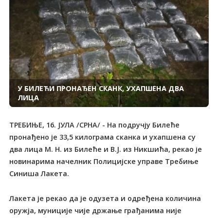
У БИЛЕЋИ ПРОНАЂЕН СКАНК, УХАПШЕНА ДВА
ЛИЦА
ТРЕБИЊЕ, 16. ЈУЛА /СРНА/ - На подручју Билеће
пронађено је 33,5 килограма сканка и ухапшена су
два лица М. Н. из Билеће и В.Ј. из Никшића, рекао је
новинарима начелник Полицијске управе Tребиње
Синиша Лакета.
Лакета је рекао да је одузета и одређена количина
оружја, муниције чије држање грађанима није