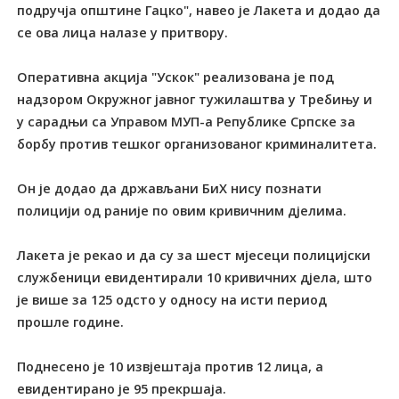
подручја општине Гацко", навео је Лакета и додао да
се ова лица налазе у притвору.
Оперативна акција "Ускок" реализована је под
надзором Окружног јавног тужилаштва у Tребињу и
у сарадњи са Управом МУП-а Републике Српске за
борбу против тешког организованог криминалитета.
Он је додао да држављани БиХ нису познати
полицији од раније по овим кривичним дјелима.
Лакета је рекао и да су за шест мјесеци полицијски
службеници евидентирали 10 кривичних дјела, што
је више за 125 одсто у односу на исти период
прошле године.
Поднесено је 10 извјештаја против 12 лица, а
евидентирано је 95 прекршаја.