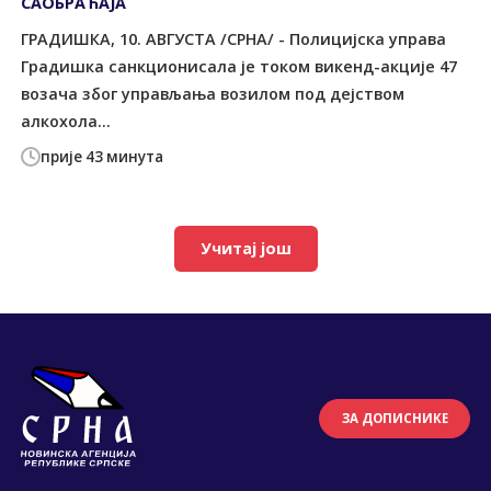
САОБРАЋАЈА
ГРАДИШКА, 10. АВГУСТА /СРНА/ - Полицијска управа
Градишка санкционисала је током викенд-акције 47
возача због управљања возилом под дејством
алкохола...
прије 43 минута
Учитај још
ЗА ДОПИСНИКЕ