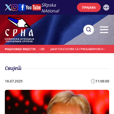
SRpska
ПРИЈАВА
NAtional
РВЕЋЕ И НОСИЛА КРОВОВЕ
ЈАКИ ПЉУСКОВИ СА ГРМЉАВИНОМ И ГРАДОМ У 
НАЈНОВИЈЕ ВИЈЕСТИ:
Свијет
16.07.2025
11:06:00