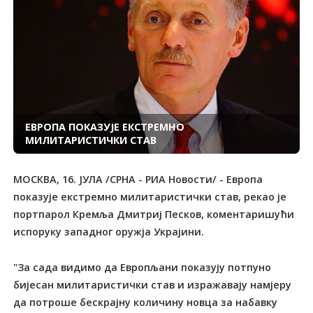
ЕВРОПА ПОКАЗУЈЕ ЕКСТРЕМНО
МИЛИТАРИСТИЧКИ СТАВ
МОСКВА, 16. ЈУЛА /СРНА - РИА Новости/ - Европа
показује екстремно милитаристички став, рекао је
портпарол Кремља Дмитриј Песков, коментаришући
испоруку западног оружја Украјини.
"За сада видимо да Европљани показују потпуно
бијесан милитаристички став и изражавају намјеру
да потроше бескрајну количину новца за набавку