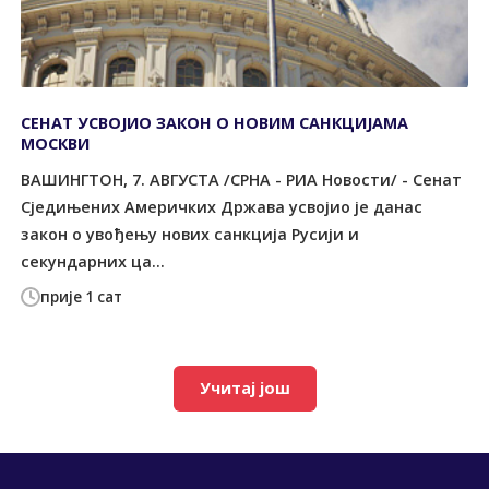
СЕНАТ УСВОЈИО ЗАКОН О НОВИМ САНКЦИЈАМА
МОСКВИ
ВАШИНГТОН, 7. АВГУСТА /СРНА - РИА Новости/ - Сенат
Сједињених Америчких Држава усвојио је данас
закон о увођењу нових санкција Русији и
секундарних ца...
прије 1 сат
Учитај још