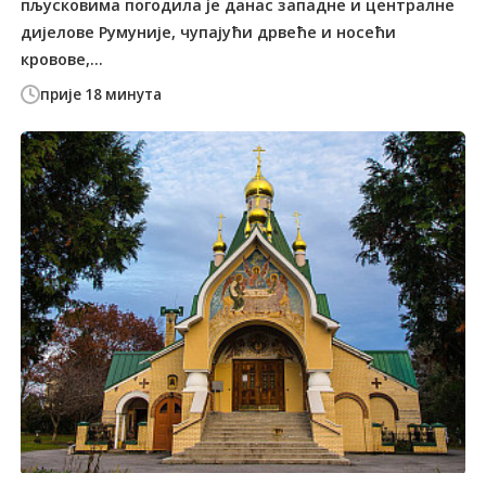
пљусковима погодила је данас западне и централне
дијелове Румуније, чупајући дрвеће и носећи
кровове,...
прије 18 минута