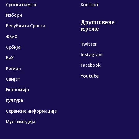
Српска памти
Контакт
Избори
Друштвене
Република Српска
мреже
ФБиХ
Twitter
Србија
Instagram
БиХ
Facebook
Регион
Youtube
Свијет
Економија
Култура
Сервисне информације
Мултимедија