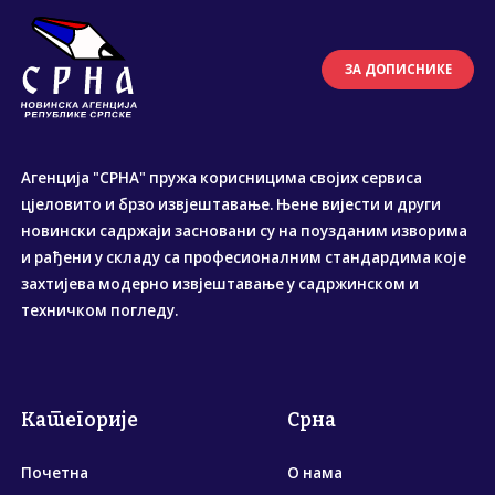
ЗА ДОПИСНИКЕ
Агенција "СРНА" пружа корисницима својих сервиса
цјеловито и брзо извјештавање. Њене вијести и други
новински садржаји засновани су на поузданим изворима
и рађени у складу са професионалним стандардима које
захтијева модерно извјештавање у садржинском и
техничком погледу.
Категорије
Срна
Почетна
О нама