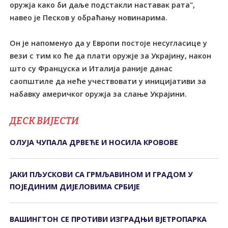
оружја како би даље подстакли наставак рата",
навео је Песков у обраћању новинарима.
Он је напоменуо да у Европи постоје несугласице у
вези с тим ко ће да плати оружје за Украјину, након
што су Француска и Италија раније данас
саопштиле да неће учествовати у иницијативи за
набавку америчког оружја за слање Украјини.
ДЕСК ВИЈЕСТИ
ОЛУЈА ЧУПАЛА ДРВЕЋЕ И НОСИЛА КРОВОВЕ
ЈАКИ ПЉУСКОВИ СА ГРМЉАВИНОМ И ГРАДОМ У
ПОЈЕДИНИМ ДИЈЕЛОВИМА СРБИЈЕ
ВАШИНГТОН СЕ ПРОТИВИ ИЗГРАДЊИ ВЈЕТРОПАРКА