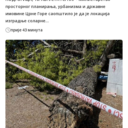
просторног планирања, урбанизма и државне
имовине Црне Горе саопштило је да је локација
изградње соларне...
прије 43 минута