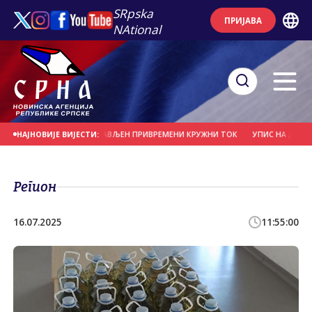
SRpska
ПРИЈАВА
NAtional
А" У БАЊАЛУЦИ ПОСТАВЉЕН ПРИВРЕМЕНИ КРУЖНИ ТОК
УПИС НА ДРУГИ И Т
НАЈНОВИЈЕ ВИЈЕСТИ:
Регион
16.07.2025
11:55:00