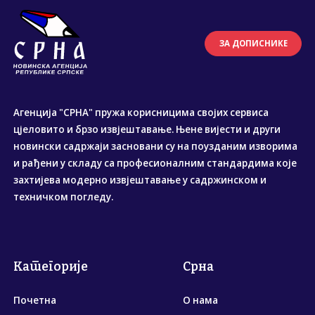
ЗА ДОПИСНИКЕ
Агенција "СРНА" пружа корисницима својих сервиса
цјеловито и брзо извјештавање. Њене вијести и други
новински садржаји засновани су на поузданим изворима
и рађени у складу са професионалним стандардима које
захтијева модерно извјештавање у садржинском и
техничком погледу.
Категорије
Срна
Почетна
О нама