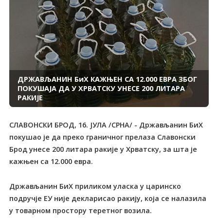
ДРЖАВЉАНИН БиХ КАЖЊЕН СА 12.000 ЕВРА ЗБОГ
ПОКУШАЈА ДА У ХРВАТСКУ УНЕСЕ 200 ЛИТАРА
РАКИЈЕ
СЛАВОНСКИ БРОД, 16. ЈУЛА /СРНА/ - Држављанин БиХ
покушао је да преко граничног прелаза Славонски
Брод унесе 200 литара ракије у Хрватску, за шта је
кажњен са 12.000 евра.
Држављанин БиХ приликом уласка у царинско
подручје ЕУ није декларисао ракију, која се налазила
у товарном простору теретног возила.