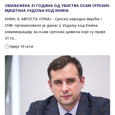
ОБИЉЕЖЕНА 31 ГОДИНА ОД УБИСТВА ОСАМ СРПСКИХ
МЈЕШТАНА УЗДОЉА КОД КНИНА
КНИН, 6. АВГУСТА /СРНА/ - Српско народно вијеће /
СНВ/ организовало је данас у Уздољу код Книна
комеморацију за осам српских цивила које су прије
31 го...
прије 10 сати