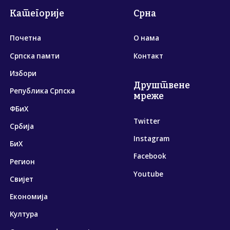
Категорије
Срна
Почетна
О нама
Српска памти
Контакт
Избори
Друштвене
Република Српска
мреже
ФБиХ
Twitter
Србија
Instagram
БиХ
Facebook
Регион
Youtube
Свијет
Економија
Култура