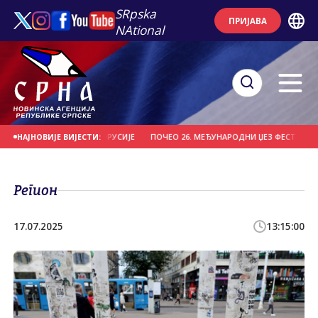
SRpska
ПРИЈАВА
NAtional
 "ВИТЕБСК" ИЗ БЈЕЛОРУСИЈЕ
ПОЧЕО 26. МЕЂУНАРОДНИ ЏЕЗ ФЕСТИВАЛ НА 
НАЈНОВИЈЕ ВИЈЕСТИ:
Регион
17.07.2025
13:15:00