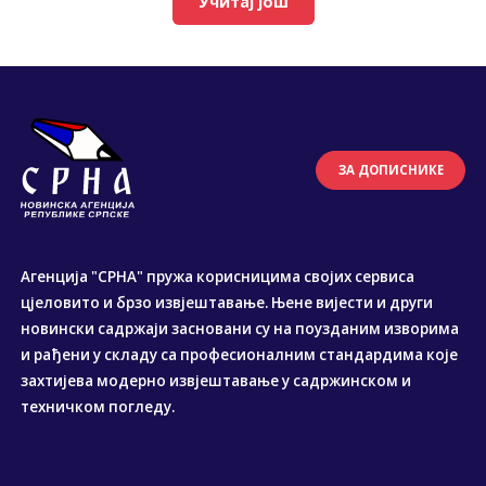
Учитај још
ЗА ДОПИСНИКЕ
Агенција "СРНА" пружа корисницима својих сервиса
цјеловито и брзо извјештавање. Њене вијести и други
новински садржаји засновани су на поузданим изворима
и рађени у складу са професионалним стандардима које
захтијева модерно извјештавање у садржинском и
техничком погледу.