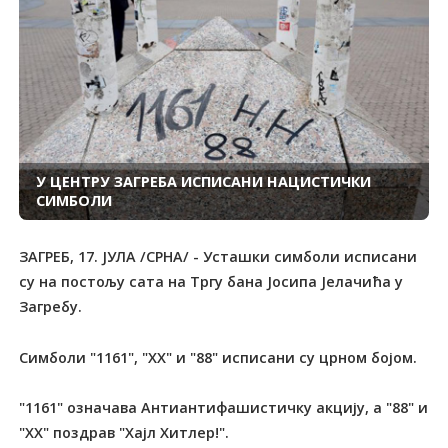
У ЦЕНТРУ ЗАГРЕБА ИСПИСАНИ НАЦИСТИЧКИ
СИМБОЛИ
ЗАГРЕБ, 17. ЈУЛА /СРНА/ - Усташки симболи исписани
су на постољу сата на Тргу бана Јосипа Јелачића у
Загребу.
Симболи "1161", "ХХ" и "88" исписани су црном бојом.
"1161" означава Антиантифашистичку акцију, а "88" и
"ХХ" поздрав "Хајл Хитлер!".