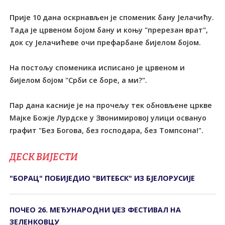
Прије 10 дана оскрнављен је споменик бану Јелачићу.
Тада је црвеном бојом бану и коњу "пререзан врат",
док су Јелачићеве очи префарбане бијелом бојом.
На постољу споменика исписано је црвеном и
бијелом бојом "Срби се боре, а ми?".
Пар дана касније је на прочељу тек обновљене цркве
Мајке Божје Лурдске у Звонимировој улици освануо
графит "Без Богова, без господара, без Томпсона!".
ДЕСК ВИЈЕСТИ
"БОРАЦ" ПОБИЈЕДИО "ВИТЕБСК" ИЗ БЈЕЛОРУСИЈЕ
ПОЧЕО 26. МЕЂУНАРОДНИ ЏЕЗ ФЕСТИВАЛ НА
ЗЕЛЕНКОВЦУ