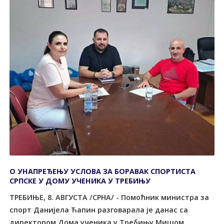
О УНАПРЕЂЕЊУ УСЛОВА ЗА БОРАВАК СПОРТИСТА
СРПСКЕ У ДОМУ УЧЕНИКА У ТРЕБИЊУ
ТРЕБИЊЕ, 8. АВГУСТА /СРНА/ - Помоћник министра за
спорт Данијела Ћапин разговарала је данас са
директором Дома ученика у Требињу Мишом