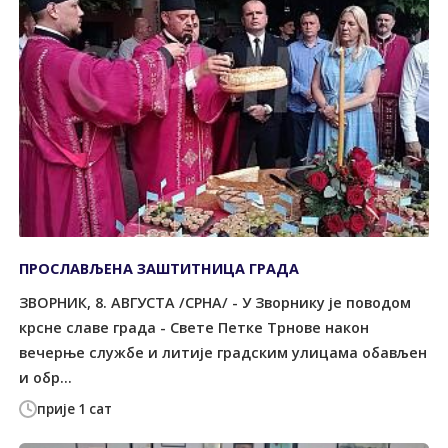
ПРОСЛАВЉЕНА ЗАШТИТНИЦА ГРАДА
ЗВОРНИК, 8. АВГУСТА /СРНА/ - У Зворнику је поводом
крсне славе града - Свете Петке Трнове након
вечерње службе и литије градским улицама обављен
и обр...
прије 1 сат