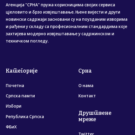
Агенција "СРНА" пружа корисницима својих сервиса
цјеловито и брзо извјештавање. Њене вијести и други
новински садржаји засновани су на поузданим изворима
и рађени у складу са професионалним стандардима које
захтијева модерно извјештавање у садржинском и
техничком погледу.
Категорије
Срна
Почетна
О нама
Српска памти
Контакт
Избори
Друштвене
Република Српска
мреже
ФБиХ
Twitter