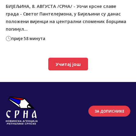
БИЈЕЉИНА, 8. АВГУСТА /СРНА/ - Уочи крсне славе
града - Светог Пантелејмона, у Бијељини су данас
положени вијенци на централни споменик борцима
погинул...
прије 58 минута
Учитај још
ЗА ДОПИСНИКЕ