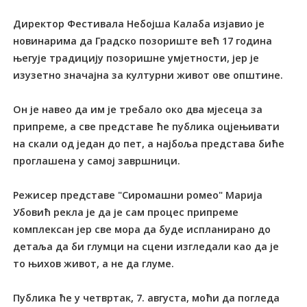
Директор Фестивала Небојша Калаба изјавио је
новинарима да Градско позориште већ 17 година
његује традицију позоришне умјетности, јер је
изузетно значајна за културни живот ове општине.
Он је навео да им је требало око два мјесеца за
припреме, а све представе ће публика оцјењивати
на скали од један до пет, а најбоља представа биће
проглашена у самој завршници.
Режисер представе "Сиромашни ромео" Марија
Убовић рекла је да је сам процес припреме
комплексан јер све мора да буде испланирано до
детаља да би глумци на сцени изгледали као да је
то њихов живот, а не да глуме.
Публика ће у четвртак, 7. августа, моћи да погледа