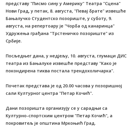
представу "Писмо сину у Америку" Театра "Сцена"
Нови Град, у петак, 8. августа, "Певај брате" извешће
Бањалучко Студентско позориште, у суботу, 9.
августа, на репертоару је "Чорба од канаринца"
Удружења грађана "Трстеничко позориште" из
Србије.
Посљедњег дана, у недјељу, 10. августа, глумаци ДИС
театра из Бањалуке извешће представу "Како је
покондирена тиква постала трендохоличарка".
Почетак представа је од 20.00 часова у позоришној
сали Културног центра "Петар Кочић".
Дани позоришта организују се у сарадњи са
Културно-спортским центром "Петар Кочић", а
покровитељ је општина Мркоњић Град.