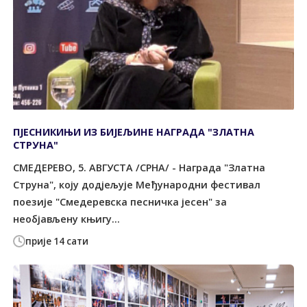
ПЈЕСНИКИЊИ ИЗ БИЈЕЉИНЕ НАГРАДА "ЗЛАТНА
СТРУНА"
СМЕДЕРЕВО, 5. АВГУСТА /СРНА/ - Награда "Златна
Струна", коју додјељује Међународни фестивал
поезије "Смедеревска песничка јесен" за
необјављену књигу...
прије 14 сати