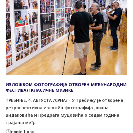
ИЗЛОЖБОМ ФОТОГРАФИЈА ОТВОРЕН МЕЂУНАРОДНИ
ФЕСТИВАЛ КЛАСИЧНЕ МУЗИКЕ
TРЕБИЊЕ, 4. АВГУСTА /СРНА/ - У Требињу је отворена
ретроспективна изложба фотографија Јована
Видаковића и Предрага Муцовића о седам година
трајања међ...
прије 1 дан