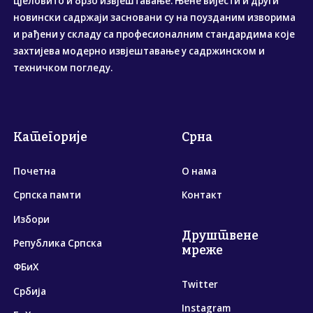
цјеловито и брзо извјештавање. Њене вијести и други
новински садржаји засновани су на поузданим изворима
и рађени у складу са професионалним стандардима које
захтијева модерно извјештавање у садржинском и
техничком погледу.
Категорије
Срна
Почетна
О нама
Српска памти
Контакт
Избори
Друштвене
Република Српска
мреже
ФБиХ
Twitter
Србија
Instagram