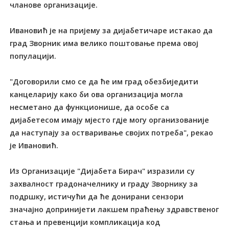
чланове организације.
Ивановић је на пријему за дијабетичаре истакао да
град Зворник има велико поштовање према овој
популацији.
"Договорили смо се да ће им град обезбиједити
канцеларију како би ова организација могла
несметано да функционише, да особе са
дијабетесом имају мјесто гдје могу организованије
да наступају за остваривање својих потреба", рекао
је Ивановић.
Из Организације "Дијабета Бирач" изразили су
захвалност градоначелнику и граду Зворнику за
подршку, истичући да ће донирани сензори
значајно допринијети лакшем праћењу здравственог
стања и превенцији компликација код