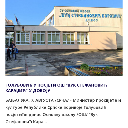
ГОЛУБОВИЋ У ПОСЈЕТИ ОШ "ВУК СТЕФАНОВИЋ
КАРАЏИЋ" У ДОБОЈУ
БАЊАЛУКА, 7. АВГУСТА /СРНА/ - Министар просвјете и
културе Републике Српске Боривоје Голубовић
посјетиће данас Основну школу /ОШ/ "Вук
Стефановић Кара...