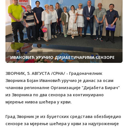
ИВАНОВИЋ УРУЧИО ДИЈАБЕТИЧАРИМА СЕНЗОРЕ
ЗВОРНИК, 5. АВГУСТА /СРНА/ - Градоначелник
Зворника Бојан Ивановић уручио је данас за осам
чланова регионалне Организације "Дијабета Бирач"
из Зворника по два сензора за континуирано
мјерење нивоа шећера у крви.
Град Зворник је из буџетских средстава обезбиједио
сензоре за мјерење шећера у крви за најугроженије