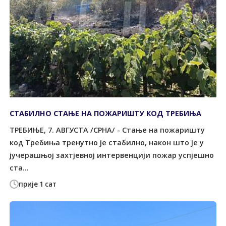
СТАБИЛНО СТАЊЕ НА ПОЖАРИШТУ КОД ТРЕБИЊА
TРЕБИЊЕ, 7. АВГУСTА /СРНА/ - Стање на пожаришту
код Tребиња тренутно је стабилно, након што је у
јучерашњој захтјевној интервенцији пожар успјешно
ста...
прије 1 сат