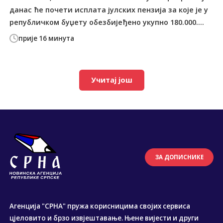
данас ће почети исплата јулских пензија за које је у
републичком буџету обезбијеђено укупно 180.000....
прије 16 минута
Учитај још
ЗА ДОПИСНИКЕ
Агенција "СРНА" пружа корисницима својих сервиса
цјеловито и брзо извјештавање. Њене вијести и други