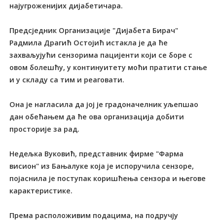
најугроженијих дијабетичара.
Предсједник Организације "Дијабета Бирач"
Радмила Драгић Остојић истакла је да ће
захваљујући сензорима пацијенти који се боре с
овом болешћу, у континуитету моћи пратити стање
и у складу са тим и реаговати.
Она је нагласила да јој је градоначелник уљепшао
дан обећањем да ће ова организација добити
просторије за рад.
Недељка Вуковић, представник фирме "Фарма
висион" из Бањалуке која је испоручила сензоре,
појаснила је поступак коришћења сензора и његове
карактеристике.
Према расположивим подацима, на подручју