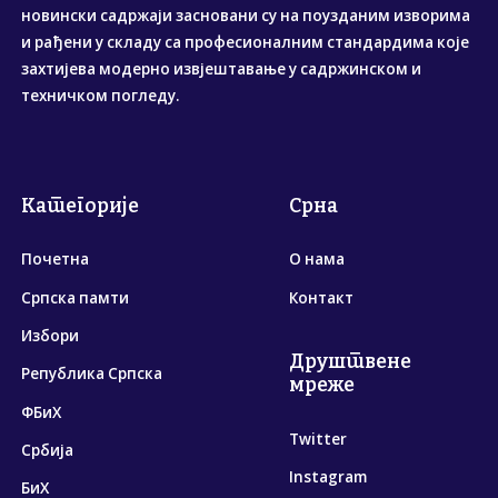
новински садржаји засновани су на поузданим изворима
и рађени у складу са професионалним стандардима које
захтијева модерно извјештавање у садржинском и
техничком погледу.
Категорије
Срна
Почетна
О нама
Српска памти
Контакт
Избори
Друштвене
Република Српска
мреже
ФБиХ
Twitter
Србија
Instagram
БиХ