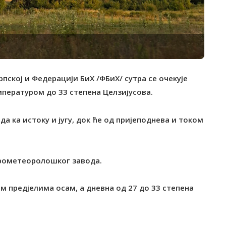
пској и Федерацији БиХ /ФБиХ/ сутра се очекује
мпературом до 33 степена Целзијусова.
да ка истоку и југу, док ће од пријеподнева и током
дрометеоролошког завода.
м предјелима осам, а дневна од 27 до 33 степена