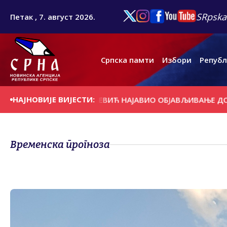
SRpska
Петак , 7. август 2026.
Српска памти
Избори
Републ
НАЈНОВИЈЕ ВИЈЕСТИ:
 У ЈАМИ
КНЕЖЕВИЋ НАЈАВИО ОБЈАВЉИВАЊЕ ДОКУМЕНТА
Временска прогноза