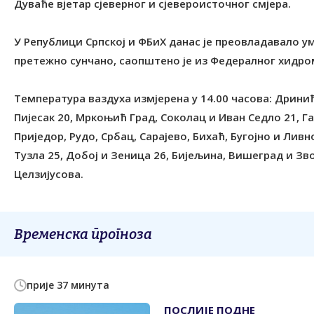
Дуваће вјетар сјеверног и сјевероисточног смјера.
У Републици Српској и ФБиХ данас је преовладавало ум
претежно сунчано, саопштено је из Федералног хидр
Температура ваздуха измјерена у 14.00 часова: Дринић
Пијесак 20, Мркоњић Град, Соколац и Иван Седло 21, Га
Приједор, Рудо, Србац, Сарајево, Бихаћ, Бугојно и Лив
Тузла 25, Добој и Зеница 26, Бијељина, Вишеград и Зв
Целзијусова.
Временска прогноза
прије 37 минута
ПОСЛИЈЕ ПОДНЕ