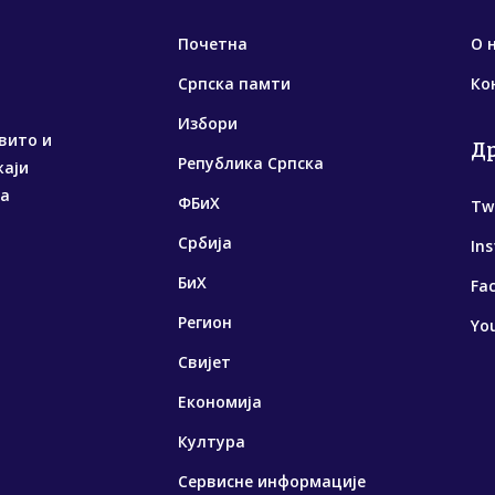
Почетна
О 
Српска памти
Ко
Избори
вито и
Д
Република Српска
жаји
са
ФБиХ
Tw
Србија
In
БиХ
Fa
Регион
Yo
Свијет
Економија
Култура
Сервисне информације