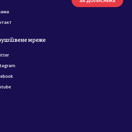
ЗА ДОПИСНИКЕ
нама
нтакт
руштвене мреже
itter
stagram
cebook
utube