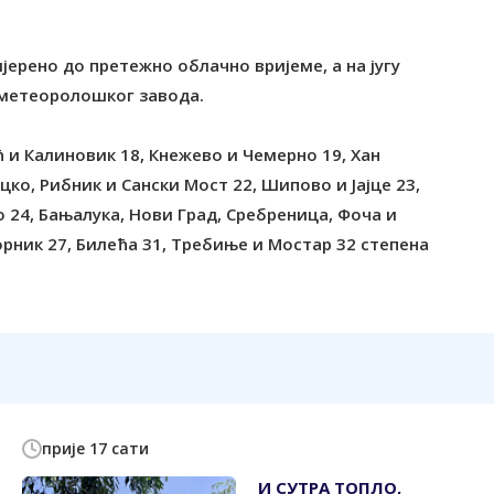
јерено до претежно облачно вријеме, а на југу
ометеоролошког завода.
 и Калиновик 18, Кнежево и Чемерно 19, Хан
цко, Рибник и Сански Мост 22, Шипово и Јајце 23,
но 24, Бањалука, Нови Град, Сребреница, Фоча и
орник 27, Билећа 31, Требиње и Мостар 32 степена
прије 17 сати
И СУТРА ТОПЛО,