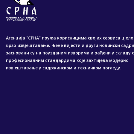
Агенција "СРНА" пружа корисницима својих сервиса цјело
брзо извјештавање. Њене вијести и други новински садр
засновани су на поузданим изворима и рађени у складу 
професионалним стандардима које захтијева модерно
извјештавање у садржинском и техничком погледу.