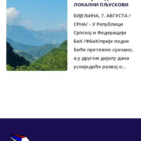
ЛОКАЛНИ ПЉУСКОВИ
БИЈЕЉИНА, 7. АВГУСТА /
СРНА/ - У Републици
Српској и Федерацији
БиХ /ФБиХ/прије подне
биће претежно сунчано,
а у другом дијелу дана
услиједиће развој о...