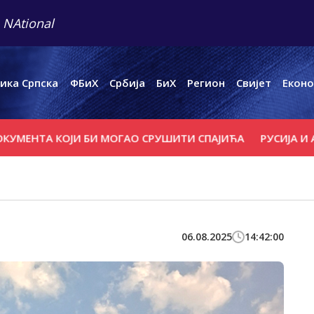
 NAtional
ика Српска
ФБиХ
Србија
БиХ
Регион
Свијет
Еконо
 КОЈИ БИ МОГАО СРУШИТИ СПАЈИЋА
РУСИЈА И АМЕРИ
06.08.2025
14:42:00