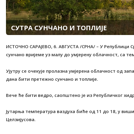
СУТРА СУНЧАНО И ТОПЛИЈЕ
ИСТОЧНО САРАЈЕВО, 6. АВГУСТА /СРНА/ – У Републици Ср
сунчано вријеме уз малу до умјерену облачност, са те
Ујутру се очекује пролазна умјерена облачност од запа
дана бити претежно сунчано и топлије.
Вече ће бити ведро, саопштено је из Републичког хи
Јутарња температура ваздуха биће од 11 до 18, у виши
Целзијусова.