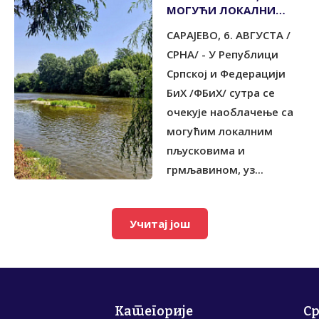
МОГУЋИ ЛОКАЛНИ
ПЉУСКОВИ
САРАЈЕВО, 6. АВГУСТА /
СРНА/ - У Републици
Српској и Федерацији
БиХ /ФБиХ/ сутра се
очекује наоблачење са
могућим локалним
пљусковима и
грмљавином, уз...
Учитај још
Категорије
С