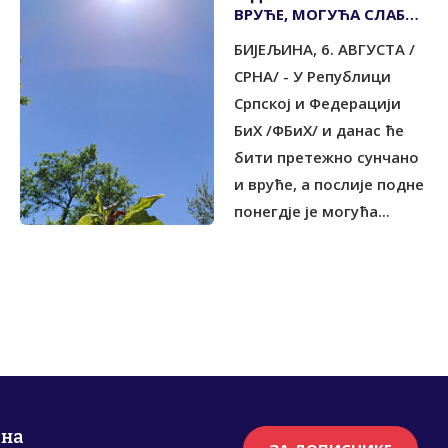
ВРУЋЕ, МОГУЋА СЛАБА
КИША
БИЈЕЉИНА, 6. АВГУСТА /
СРНА/ - У Републици
Српској и Федерацији
БиХ /ФБиХ/ и данас ће
бити претежно сунчано
и вруће, а послије подне
понегдје је могућа...
рна