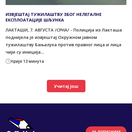
ИЗВЈЕШТАЈ ТУЖИЛАШТВУ ЗБОГ НЕЛЕГАЛНЕ
ЕКСПЛОАТАЦИЈЕ ШЉУНКА
ЛАКТАШИ, 7. АВГУСТА /СРНА/ - Полиција из Лакташа
поднијела је извјештај Окружном јавном
тужилаштву Бањалука против правног лица и лица
чији су иниција...
прије 13 минута
Учитај још
ЗА ДОПИСНИКЕ