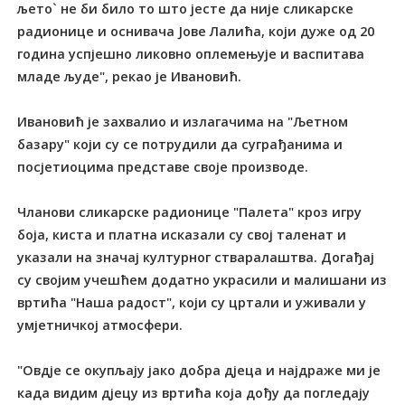
љето` не би било то што јесте да није сликарске
радионице и оснивача Јове Лалића, који дуже од 20
година успјешно ликовно оплемењује и васпитава
младе људе", рекао је Ивановић.
Ивановић је захвалио и излагачима на "Љетном
базару" који су се потрудили да суграђанима и
посјетиоцима представе своје производе.
Чланови сликарске радионице "Палета" кроз игру
боја, киста и платна исказали су свој таленат и
указали на значај културног стваралаштва. Догађај
су својим учешћем додатно украсили и малишани из
вртића "Наша радост", који су цртали и уживали у
умјетничкој атмосфери.
"Овдје се окупљају јако добра дјеца и најдраже ми је
када видим дјецу из вртића која дођу да погледају