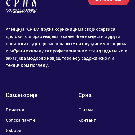
Агенција "СРНА" пружа корисницима својих сервиса
цјеловито и брзо извјештавање. Њене вијести и други
новински садржаји засновани су на поузданим изворима
и рађени у складу са професионалним стандардима које
захтијева модерно извјештавање у садржинском и
техничком погледу.
Категорије
Срна
Почетна
О нама
Српска памти
Контакт
Избори