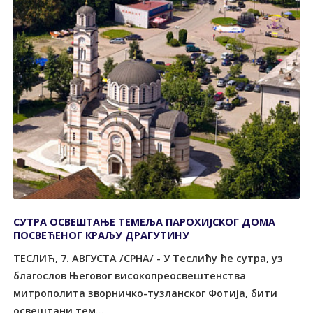
СУТРА ОСВЕШТАЊЕ ТЕМЕЉА ПАРОХИЈСКОГ ДОМА
ПОСВЕЋЕНОГ КРАЉУ ДРАГУТИНУ
ТЕСЛИЋ, 7. АВГУСТА /СРНА/ - У Теслићу ће сутра, уз
благослов Његовог високопреосвештенства
митрополита зворничко-тузланског Фотија, бити
освештани тем...