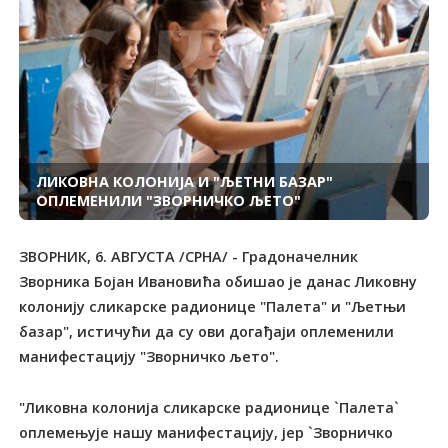
ЛИКОВНА КОЛОНИЈА И "ЉЕТНИ БАЗАР"
ОПЛЕМЕНИЛИ "ЗВОРНИЧКО ЉЕТО"
ЗВОРНИК, 6. АВГУСТА /СРНА/ - Градоначелник
Зворника Бојан Ивановића обишао је данас Ликовну
колонију сликарске радионице "Палета" и "Љетњи
базар", истичући да су ови догађаји оплеменили
манифестацију "Зворничко љето".
"Ликовна колонија сликарске радионице `Палета`
оплемењује нашу манифестацију, јер `Зворничко