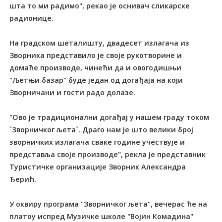
шта то ми радимо", рекао је оснивач сликарске
радионице.
На градском шеталишту, двадесет излагача из
Зворника представило је своје рукотворине и
домаће производе, чинећи да и овогодишњи
"Љетњи базар" буде један од догађаја на који
Зворничани и гости радо долазе.
"Ово је традиционални догађај у нашем граду током
`Зворничког љета`. Драго нам је што велики број
зворничких излагача сваке године учествује и
представља своје производе", рекла је представник
Туристичке организације Зворник Александра
Ђерић.
У оквиру програма "Зворничког љета", вечерас ће на
платоу испред Музичке школе "Војин Комадина"