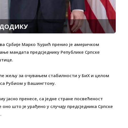
 ДОДИКУ
ова Србије Марко Ђурић пренио је америчком
ање мандата предсједнику Републике Српске
штице.
еле жељу за очувањем стабилности у БиХ и целом
 са Рубиом у Вашингтону.
иу јасно пренесе, са једне стране посвећеност
е оно што је урађено у случају предсједника Српске
.