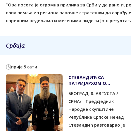
"Ова посета је огромна прилика за Србију да рано и, 
прва земља из региона започне стратешки да сарађуј
наредним недељама и месецима видети још резултата 
Србија
прије 5 сати
СТЕВАНДИЋ СА
ПАТРИЈАРХОМ О
ВАЖНИМ АКТУЕЛНИМ
БЕОГРАД, 8. АВГУСТА /
ПИТАЊИМА
СРНА/ - Предсједник
Народне скупштине
Републике Српске Ненад
Стевандић разговарао је