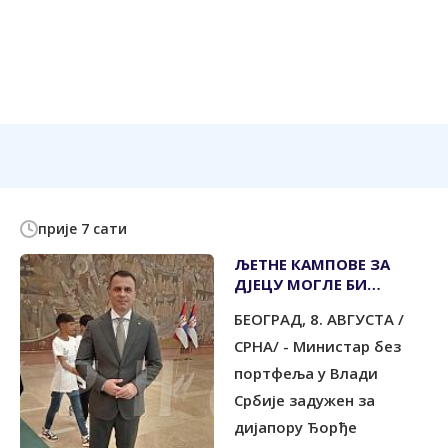
прије 7 сати
ЉЕТНЕ КАМПОВЕ ЗА
ДЈЕЦУ МОГЛЕ БИ
ЗАЈЕДНИЧКИ
БЕОГРАД, 8. АВГУСТА /
ОРГАНИЗОВАТИ СРБИЈА
И СРПСКА
СРНА/ - Министар без
портфеља у Влади
Србије задужен за
дијапору Ђорђе