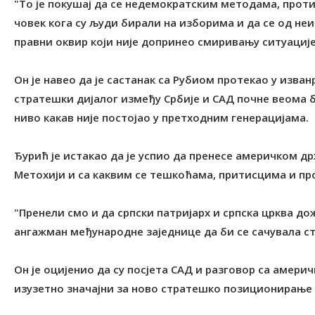
"То је покушај да се недемократским методама, проти
човек кога су људи бирали на изборима и да се од н
правни оквир који није допринео смиривању ситуације"
Он је навео да је састанак са Рубиом протекао у изван
стратешки дијалог између Србије и САД почне веома б
ниво какав није постојао у претходним генерацијама.
Ђурић је истакао да је успио да пренесе америчком др
Метохији и са каквим се тешкоћама, притисцима и пр
"Пренели смо и да српски патријарх и српска црква до
ангажман међународне заједнице да би се сачувала ст
Он је оцијенио да су посјета САД и разговор са аме
изузетно значајни за ново стратешко позиционирање