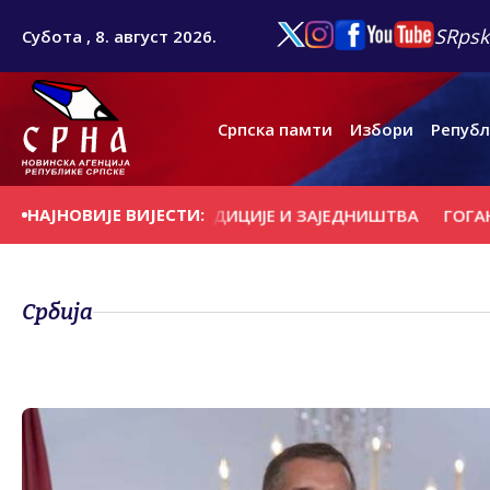
SRpsk
Субота , 8. август 2026.
Српска памти
Избори
Републ
НАЈНОВИЈЕ ВИЈЕСТИ:
 ЗНАКУ ВЈЕРЕ, ТРАДИЦИЈЕ И ЗАЈЕДНИШТВА
ГОГАНОВИЋ: 
Србија