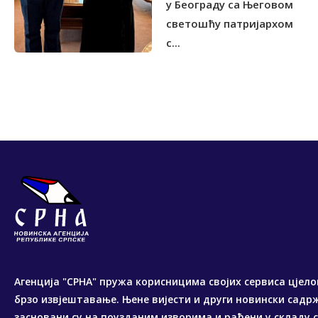
у Београду са Његовом
светошћу патријархом
с...
Агенција "СРНА" пружа корисницима својих сервиса цјело
брзо извјештавање. Њене вијести и други новински садр
засновани су на поузданим изворима и рађени у складу 