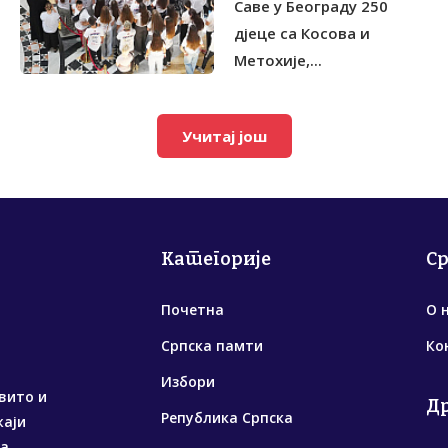
Саве у Београду 250
дјеце са Косова и
Метохије,...
Учитај још
Категорије
С
Почетна
О 
Српска памти
Ко
Избори
вито и
Д
Република Српска
жаји
са