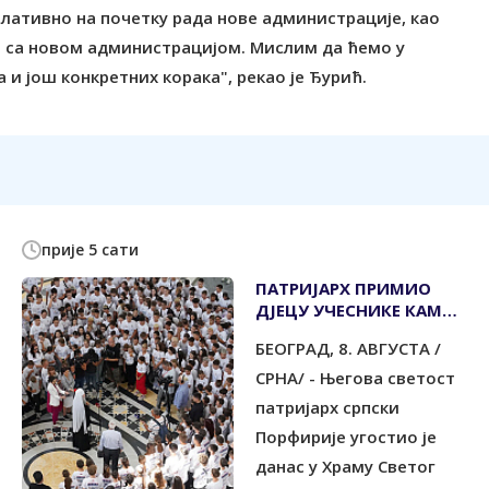
релативно на почетку рада нове администрације, као
е са новом администрацијом. Мислим да ћемо у
и још конкретних корака", рекао је Ђурић.
прије 5 сати
ПАТРИЈАРХ ПРИМИО
ДЈЕЦУ УЧЕСНИКЕ КАМПА
"СРБИЈА ТЕ ЗОВЕ"
БЕОГРАД, 8. АВГУСТА /
СРНА/ - Његова светост
патријарх српски
Порфирије угостио је
данас у Храму Светог