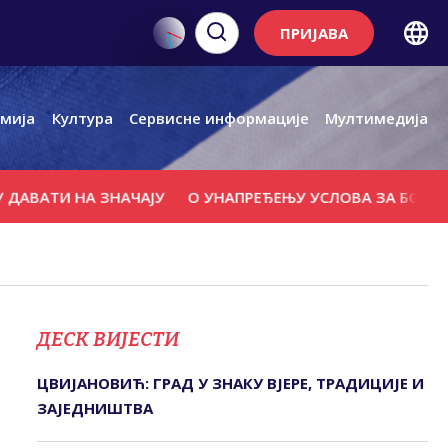
ПРИЈАВА
мија
Култура
Сервисне информације
Мултимедија
 НА ЗНАЧАЈУ
О УНАПРЕЂЕЊУ УСЛОВА ЗА БОРАВАК СПОР
ДЕСК ВИЈЕСТИ
ЦВИЈАНОВИЋ: ГРАД У ЗНАКУ ВЈЕРЕ, ТРАДИЦИЈЕ И
ЗАЈЕДНИШТВА