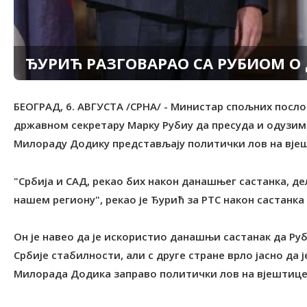
ЂУРИЋ РАЗГОВАРАО СА РУБИОМ О
БЕОГРАД, 6. АВГУСТА /СРНА/ - Министар спољних посл
државном секретару Марку Рубиу да пресуда и одузим
Милораду Додику представљају политички лов на вје
"Србија и САД, рекао бих након данашњег састанка, д
нашем региону", рекао је Ђурић за РТС након састанка
Он је навео да је искористио данашњи састанак да Руб
Србије стабилности, али с друге стране врло јасно да ј
Милорада Додика заправо политички лов на вјештице