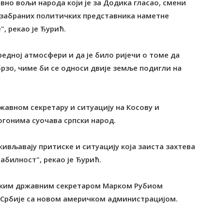
вно вољи народа који је за Додика гласао, смени
еизабраних политичких представника наметне
, рекао је Ђурић.
редној атмосфери и да је било ријечи о томе да
рзо, чиме би се односи двије земље подигли на
жавном секретару и ситуацију на Косову и
огонима суочава српски народ.
живљавају притиске и ситуацију која заиста захтева
абилност", рекао је Ђурић.
ричким државним секретаром Марком Рубиом
 Србије са новом америчком администрацијом.