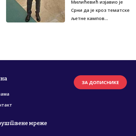
Милићевић изјавио је
Срни да је кроз тематске
љетне кампов...
рна
ЗА ДОПИСНИКЕ
нама
нтакт
руштвене мреже