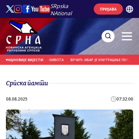
SRpska
ПРИЈАВА
NAtional
ЗЕМЉОТРЕС ОДНИО 111 ЖИВОТА
ВУЧИЋ: ИБАР ЈЕ УНУТРАШЊЕ ПИТАЊЕ СРБИЈ
НАЈНОВИЈЕ ВИЈЕСТИ:
Српска памти
08.08.2025
07:32:00