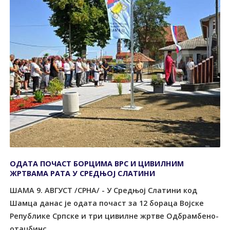
ОДАTА ПОЧАСT БОРЦИМА ВРС И ЦИВИЛНИМ
ЖРTВАМА РАTА У СРЕДЊОЈ СЛАTИНИ
ШАМА 9. АВГУСT /СРНА/ - У Средњој Слатини код
Шамца данас је одата почаст за 12 бораца Војске
Републике Српске и три цивилне жртве Одбрамбено-
отаџбинс...