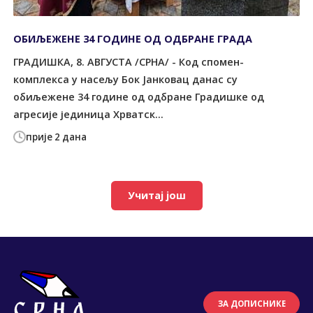
ОБИЉЕЖЕНЕ 34 ГОДИНЕ ОД ОДБРАНЕ ГРАДА
ГРАДИШКА, 8. АВГУСТА /СРНА/ - Код спомен-
комплекса у насељу Бок Јанковац данас су
обиљежене 34 године од одбране Градишке од
агресије јединица Хрватск...
прије 2 дана
Учитај још
ЗА ДОПИСНИКЕ