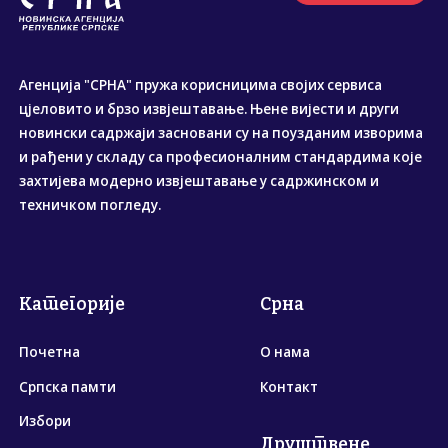
Агенција "СРНА" пружа корисницима својих сервиса
цјеловито и брзо извјештавање. Њене вијести и други
новински садржаји засновани су на поузданим изворима
и рађени у складу са професионалним стандардима које
захтијева модерно извјештавање у садржинском и
техничком погледу.
Категорије
Срна
Почетна
О нама
Српска памти
Контакт
Избори
Друштвене