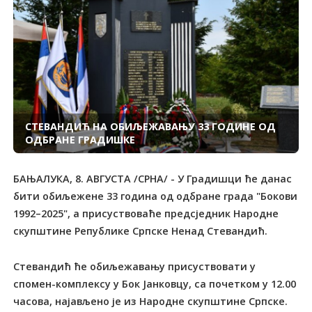
СТЕВАНДИЋ НА ОБИЉЕЖАВАЊУ 33 ГОДИНЕ ОД
ОДБРАНЕ ГРАДИШКЕ
БАЊАЛУКА, 8. АВГУСТА /СРНА/ - У Градишци ће данас
бити обиљежене 33 година од одбране града "Бокови
1992–2025", а присуствоваће предсједник Народне
скупштине Републике Српске Ненад Стевандић.
Стевандић ће обиљежавању присуствовати у
спомен-комплексу у Бок Јанковцу, са почетком у 12.00
часова, најављено је из Народне скупштине Српске.