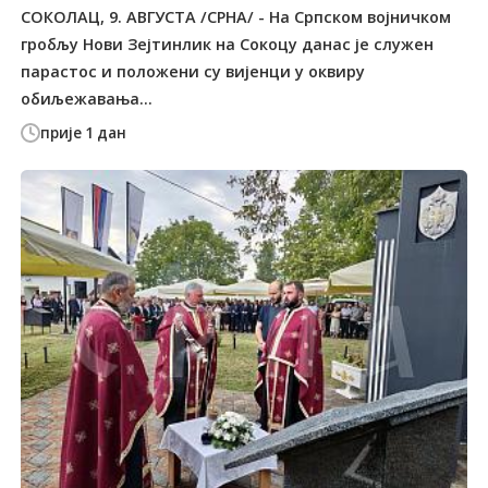
СОКОЛАЦ, 9. АВГУСТА /СРНА/ - На Српском војничком
гробљу Нови Зејтинлик на Сокоцу данас је служен
парастос и положени су вијенци у оквиру
обиљежавања...
прије 1 дан