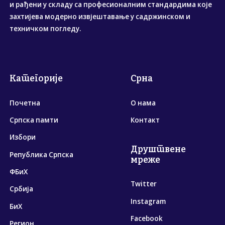
и рађени у складу са професионалним стандардима које
захтијева модерно извјештавање у садржинском и
техничком погледу.
Категорије
Срна
Почетна
О нама
Српска памти
Контакт
Избори
Друштвене
Република Српска
мреже
ФБиХ
Twitter
Србија
Instagram
БиХ
Facebook
Регион