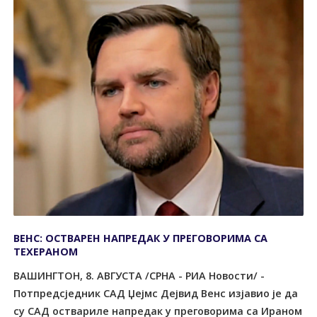
ВЕНС: ОСТВАРЕН НАПРЕДАК У ПРЕГОВОРИМА СА
ТЕХЕРАНОМ
ВАШИНГТОН, 8. АВГУСТА /СРНА - РИА Новости/ -
Потпредсједник САД Џејмс Дејвид Венс изјавио је да
су САД оствариле напредак у преговорима са Ираном