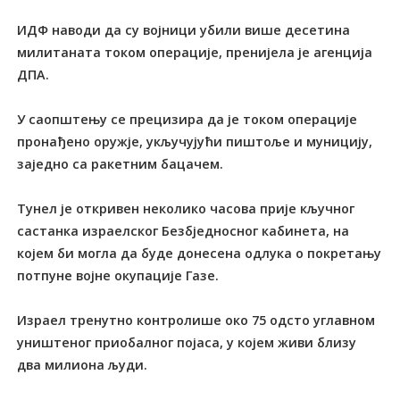
ИДФ наводи да су војници убили више десетина
милитаната током операције, пренијела је агенција
ДПА.
У саопштењу се прецизира да је током операције
пронађено оружје, укључујући пиштоље и муницију,
заједно са ракетним бацачем.
Тунел је откривен неколико часова прије кључног
састанка израелског Безбједносног кабинета, на
којем би могла да буде донесена одлука о покретању
потпуне војне окупације Газе.
Израел тренутно контролише око 75 одсто углавном
уништеног приобалног појаса, у којем живи близу
два милиона људи.