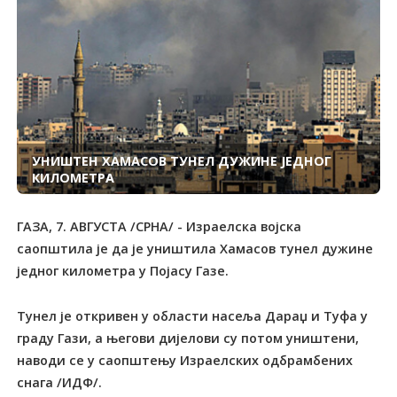
УНИШТЕН ХАМАСОВ ТУНЕЛ ДУЖИНЕ ЈЕДНОГ
КИЛОМЕТРА
ГАЗА, 7. АВГУСТА /СРНА/ - Израелска војска
саопштила је да је уништила Хамасов тунел дужине
једног километра у Појасу Газе.
Тунел је откривен у области насеља Дараџ и Туфа у
граду Гази, а његови дијелови су потом уништени,
наводи се у саопштењу Израелских одбрамбених
снага /ИДФ/.