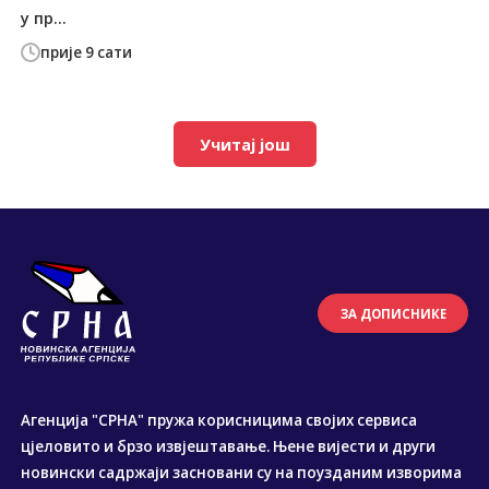
у пр...
прије 9 сати
Учитај још
ЗА ДОПИСНИКЕ
Агенција "СРНА" пружа корисницима својих сервиса
цјеловито и брзо извјештавање. Њене вијести и други
новински садржаји засновани су на поузданим изворима