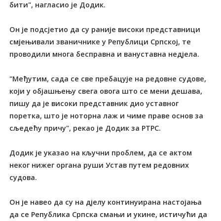
бити", нагласио је Додик.
Он је подсјетио да су раније високи представници
смјењивали званичнике у Републици Српској, те
проводили многа бесправна и вануставна недјела.
"Међутим, сада се све пребацује на редовне судове,
који у објашњењу свега овога што се мени дешава,
пишу да је високи представник дио уставног
поретка, што је ноторна лаж и чиме праве основ за
сљедећу причу", рекао је Додик за РТРС.
Додик је указао на кључни проблем, да се актом
неког нижег органа руши Устав путем редовних
судова.
Он је навео да су на дјелу континуирана настојања
да се Република Српска смањи и укине, истичући да