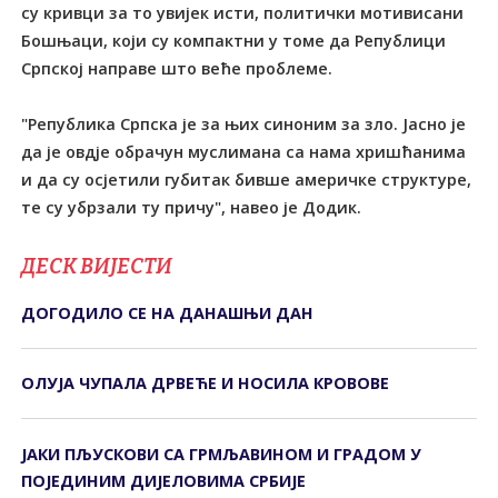
су кривци за то увијек исти, политички мотивисани
Бошњаци, који су компактни у томе да Републици
Српској направе што веће проблеме.
"Република Српска је за њих синоним за зло. Јасно је
да је овдје обрачун муслимана са нама хришћанима
и да су осјетили губитак бивше америчке структуре,
те су убрзали ту причу", навео је Додик.
ДЕСК ВИЈЕСТИ
ДОГОДИЛО СЕ НА ДАНАШЊИ ДАН
ОЛУЈА ЧУПАЛА ДРВЕЋЕ И НОСИЛА КРОВОВЕ
ЈАКИ ПЉУСКОВИ СА ГРМЉАВИНОМ И ГРАДОМ У
ПОЈЕДИНИМ ДИЈЕЛОВИМА СРБИЈЕ