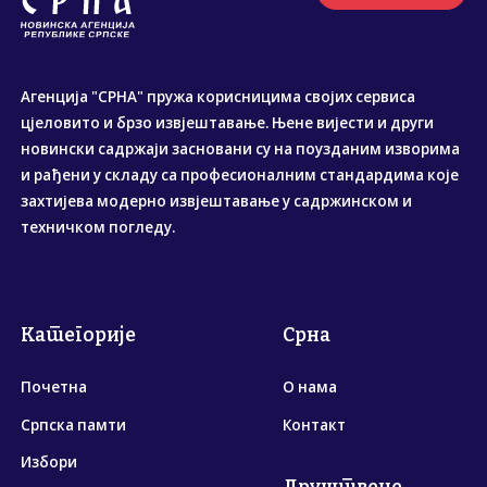
Агенција "СРНА" пружа корисницима својих сервиса
цјеловито и брзо извјештавање. Њене вијести и други
новински садржаји засновани су на поузданим изворима
и рађени у складу са професионалним стандардима које
захтијева модерно извјештавање у садржинском и
техничком погледу.
Категорије
Срна
Почетна
О нама
Српска памти
Контакт
Избори