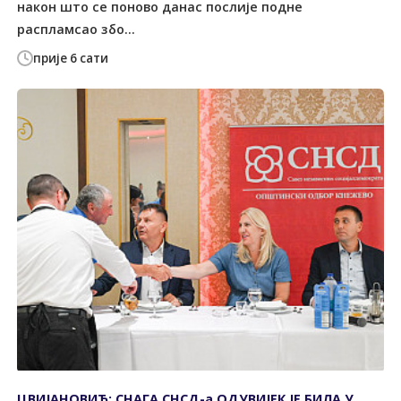
након што се поново данас послије подне
распламсао збо...
прије 6 сати
ЦВИЈАНОВИЋ: СНАГА СНСД-а ОДУВИЈЕК ЈЕ БИЛА У