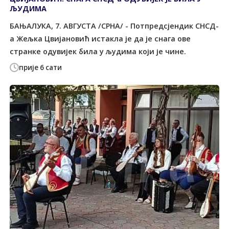
ЉУДИМА
БАЊАЛУКА, 7. АВГУСТА /СРНА/ - Потпредсјендик СНСД-
а Жељка Цвијановић истакла је да је снага ове
странке одувијек била у људима који је чине.
прије 6 сати