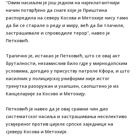
"Овим насиљем је још једном на најеклатантнији
начин потврђено да снаге које је Приштина
распоредила на северу Косова и Метохије нису тамо
да би се старале о реду и миру, већ да би тлачиле,
застрашивале и спроводиле терор", навео је
Петковић.
Трагично је, истакао је Петковић, што се овај акт
бруталности, незамислив било гдје у мирнодопским
условима, догодио у присуству патроле Кфора, и што
насилник у полицијској униформи није истог
тренутка разоружан и ухапшен, саопштено је из
Канцеларије за Косово и Метохију.
Петковић је навео да је овај срамни чин дио
систематског насиља и застрашивања неселективо
усмјереног против цијеле српске заједнице на
сјеверу Косова и Метохије.