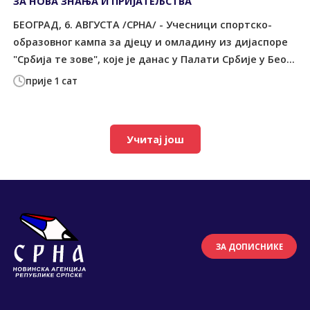
ЗА НОВА ЗНАЊА И ПРИЈАТЕЉСТВА
БЕОГРАД, 6. АВГУСТА /СРНА/ - Учесници спортско-
образовног кампа за дјецу и омладину из дијаспоре
"Србија те зове", које је данас у Палати Србије у Бео...
прије 1 сат
Учитај још
ЗА ДОПИСНИКЕ