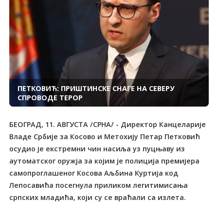
ПЕТКОВИЋ: ПРИШТИНСКЕ СНАГЕ НА СЕВЕРУ
СПРОВОДЕ ТЕРОР
БЕОГРАД, 11. АВГУСТА /СРНА/ - Директор Канцеларије
Владе Србије за Косово и Метохију Петар Петковић
осудио је екстремни чин насиља уз пуцњаву из
аутоматског оружја за којим је полиција премијера
самопроглашеног Косова Аљбина Куртија код
Лепосавића посегнула приликом легитимисања
српских младића, који су се враћали са излета.