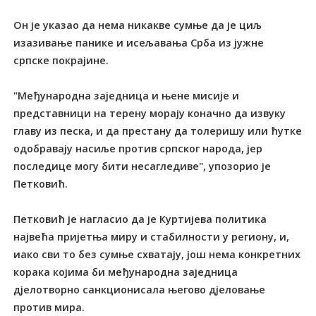
Он је указао да нема никакве сумње да је циљ
изазивање панике и исељавања Срба из јужне
српске покрајине.
"Међународна заједница и њене мисије и
представници на терену морају коначно да извуку
главу из песка, и да престану да толеришу или ћутке
одобравају насиље против српског народа, јер
последице могу бити несагледиве", упозорио је
Петковић.
Петковић је нагласио да је Куртијева политика
највећа пријетња миру и стабилности у региону, и,
иако сви то без сумње схватају, још нема конкретних
корака којима би међународна заједница
дјелотворно санкционисала његово дјеловање
против мира.