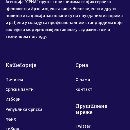
Агенција "СРНА" пружа корисницима својих сервиса
цјеловито и брзо извјештавање. Њене вијести и други
новински садржаји засновани су на поузданим изворима
и рађени у складу са професионалним стандардима које
захтијева модерно извјештавање у садржинском и
техничком погледу.
Категорије
Срна
Почетна
О нама
Српска памти
Контакт
Избори
Друштвене
Република Српска
мреже
ФБиХ
Twitter
Србија