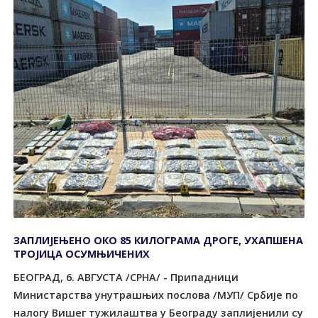
ЗАПЛИЈЕЊЕНО ОКО 85 КИЛОГРАМА ДРОГЕ, УХАПШЕНА
ТРОЈИЦА ОСУМЊИЧЕНИХ
БЕОГРАД, 6. АВГУСТА /СРНА/ - Припадници
Министарства унутрашњих послова /МУП/ Србије по
налогу Вишег тужилаштва у Београду заплијенили су