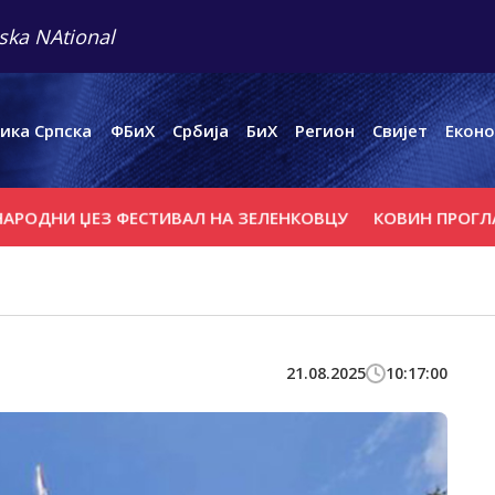
ska NAtional
ика Српска
ФБиХ
Србија
БиХ
Регион
Свијет
Еконо
И ЏЕЗ ФЕСТИВАЛ НА ЗЕЛЕНКОВЦУ
КОВИН ПРОГЛАСИО В
21.08.2025
10:17:00