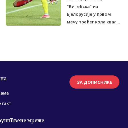
"Витебска" из
Бјелорусије у првом
мечу трећег кола квал...
рна
ЗА ДОПИСНИКЕ
нама
нтакт
руштвене мреже