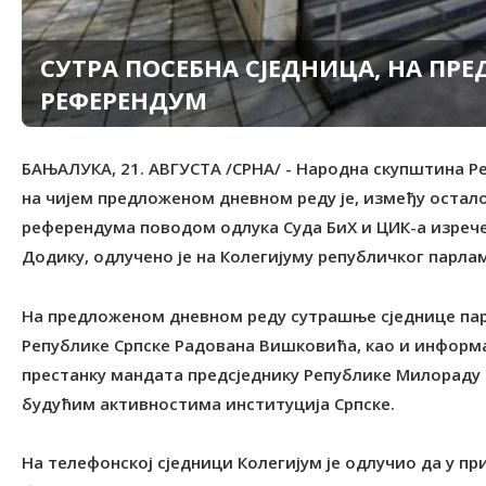
СУТРА ПОСЕБНА СЈЕДНИЦА, НА П
РЕФЕРЕНДУМ
БАЊАЛУКА, 21. АВГУСТА /СРНА/ - Народна скупштина Р
на чијем предложеном дневном реду је, између остал
референдума поводом одлука Суда БиХ и ЦИК-а изреч
Додику, одлучено је на Колегијуму републичког парла
На предложеном дневном реду сутрашње сједнице парл
Републике Српске Радована Вишковића, као и информа
престанку мандата предсједнику Републике Милораду
будућим активностима институција Српске.
На телефонској сједници Колегијум је одлучио да у п