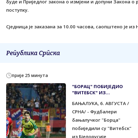
буде и Приједлог закона о измјени и допуни Закона о
поступку.
Сједница је заказана за 10.00 часова, саопштено је и
Република Српска
прије 25 минута
"БОРАЦ" ПОБИЈЕДИО
"ВИТЕБСК" ИЗ
БЈЕЛОРУСИЈЕ
БАЊАЛУКА, 6. АВГУСТА /
СРНА/ - Фудбалери
бањалучког "Борца"
побиједили су "Витебск"
из Бјелорусије