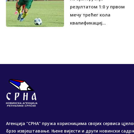
резултатом 1:0 у првом
мечу трећег кола
квалификациј...
Агенција "СРНА" пружа корисницима својих сервиса цјело
брзо извјештавање. Њене вијести и други новински садр