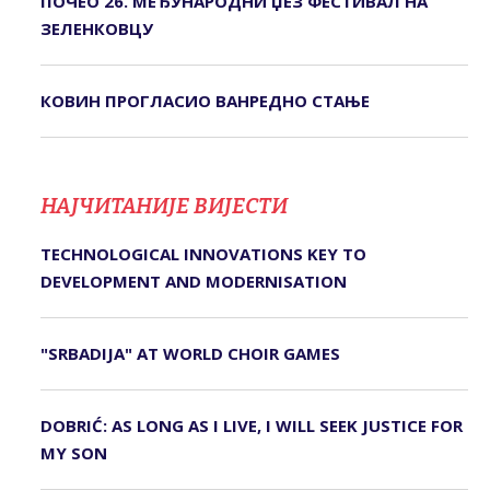
ПОЧЕО 26. МЕЂУНАРОДНИ ЏЕЗ ФЕСТИВАЛ НА
ЗЕЛЕНКОВЦУ
КОВИН ПРОГЛАСИО ВАНРЕДНО СТАЊЕ
НАЈЧИТАНИЈЕ ВИЈЕСТИ
TECHNOLOGICAL INNOVATIONS KEY TO
DEVELOPMENT AND MODERNISATION
"SRBADIJA" AT WORLD CHOIR GAMES
DOBRIĆ: AS LONG AS I LIVE, I WILL SEEK JUSTICE FOR
MY SON