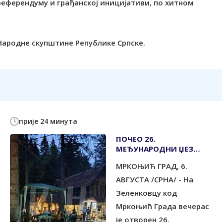
 референдуму и грађанској иницијативи, по хитном
з Народне скупштине Републике Српске.
прије 24 минута
ПОЧЕО 26.
МЕЂУНАРОДНИ ЏЕЗ
ФЕСТИВАЛ НА
МРКОЊИЋ ГРАД, 6.
ЗЕЛЕНКОВЦУ
АВГУСТА /СРНА/ - На
Зеленковцу код
Мркоњић Града вечерас
је отворен 26.