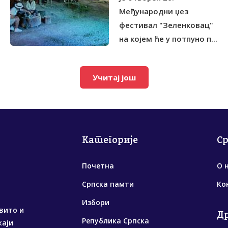
Међународни џез
фестивал "Зеленковац"
на којем ће у потпуно п...
Учитај још
Категорије
С
Почетна
О 
Српска памти
Ко
Избори
вито и
Д
Република Српска
жаји