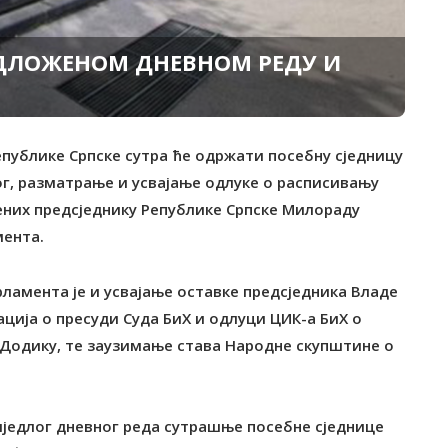
РЕДЛОЖЕНОМ ДНЕВНОМ РЕДУ И
епублике Српске сутра ће одржати посебну сједницу
ог, разматрање и усвајање одлуке о расписивању
ених предсједнику Републике Српске Милораду
мента.
амента је и усвајање оставке предсједника Владе
ција о пресуди Суда БиХ и одлуци ЦИК-а БиХ о
 Додику, те заузимање става Народне скупштине о
риједлог дневног реда сутрашње посебне сједнице