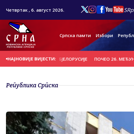
SRp
Четвртак , 6. август 2026.
Српска памти
Избори
Републ
НАЈНОВИЈЕ ВИЈЕСТИ:
ИО "ВИТЕБСК" ИЗ БЈЕЛОРУСИЈЕ
ПОЧЕО 26. МЕЂУНАРОДН
Република Српска