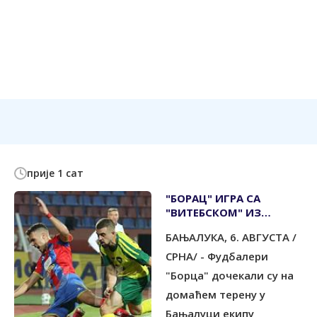
прије 1 сат
"БОРАЦ" ИГРА СА
"ВИТЕБСКОМ" ИЗ
БЈЕЛОРУСИЈЕ
БАЊАЛУКА, 6. АВГУСТА /
СРНА/ - Фудбалери
"Борца" дочекали су на
домаћем терену у
Бањалуци екипу