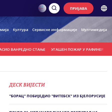
ПРИЈАВА
мија
Култура
Сервисне информације
Мултимедија
АНРЕДНО СТАЊЕ
УГАШЕН ПОЖАР У РАФИНЕРИЈИ НАФТЕ 
ДЕСК ВИЈЕСТИ
"БОРАЦ" ПОБИЈЕДИО "ВИТЕБСК" ИЗ БЈЕЛОРУСИЈЕ