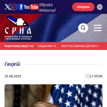
SRpska
ПРИЈАВА
NAtional
ЕРНО УДАРИО У ГРУПУ БИЦИКЛИСТА
МОГУЋА ЗАБРАНА ДРУШТВЕНИХ МРЕЖА
НАЈНОВИЈЕ ВИЈЕСТИ:
Свијет
25.08.2025
21:35:00