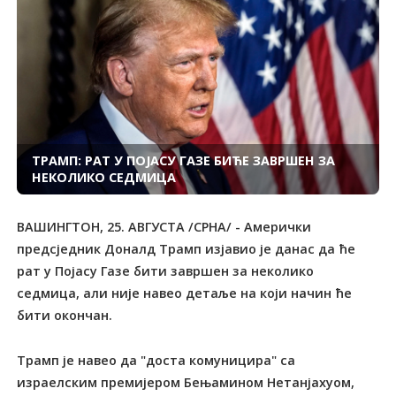
ТРАМП: РАТ У ПОЈАСУ ГАЗЕ БИЋЕ ЗАВРШЕН ЗА
НЕКОЛИКО СЕДМИЦА
ВАШИНГTОН, 25. АВГУСТА /СРНА/ - Амерички
предсједник Доналд Tрамп изјавио је данас да ће
рат у Појасу Газе бити завршен за неколико
седмица, али није навео детаље на који начин ће
бити окончан.
Tрамп је навео да "доста комуницира" са
израелским премијером Бењамином Нетанјахуом,