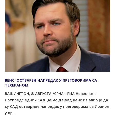
ВЕНС: ОСТВАРЕН НАПРЕДАК У ПРЕГОВОРИМА СА
ТЕХЕРАНОМ
ВАШИНГТОН, 8. АВГУСТА /СРНА - РИА Новости/ -
Потпредсједник САД Џејмс Дејвид Венс изјавио је да
су САД оствариле напредак у преговорима са Ираном
у пр...