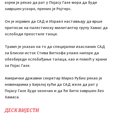
којем је рекао да рат у Појасу Газе мора да буде
завршен ускоро, пренио је Ројтерс.
Он је изјавио да САД и Израел настављају да врше
притисак на палестинску милитантну групу Хамас да
ослободи преостале таоце.
Tрамп је указао на то да специјални изасланик САД
за Блиски исток Стива Виткофа улаже напоре да
обезбиједи ослобађање талаца, као и помоћ у храни
за Појас Газе.
Амерички државни секретар Марко Рубио рекао је
новинарима у Бијелој кући да САД желе да рат у
Појасу Газе буде окончан и да ће бити завршен без
Хамаса.
ДЕСК ВИЈЕСТИ