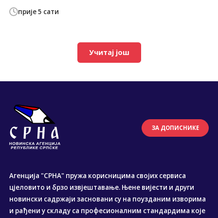
прије 5 сати
Учитај још
ЗА ДОПИСНИКЕ
Агенција "СРНА" пружа корисницима својих сервиса
цјеловито и брзо извјештавање. Њене вијести и други
новински садржаји засновани су на поузданим изворима
и рађени у складу са професионалним стандардима које