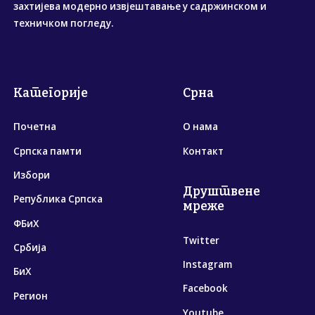
захтијева модерно извјештавање у садржинском и
техничком погледу.
Категорије
Срна
Почетна
О нама
Српска памти
Контакт
Избори
Друштвене
Република Српска
мреже
ФБиХ
Twitter
Србија
Instagram
БиХ
Facebook
Регион
Youtube