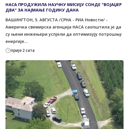
НАСА ПРОДУЖИЛА НАУЧНУ МИСИЈУ СОНДЕ "ВОЈАЏЕР
ДВА" ЗА НАЈМАЊЕ ГОДИНУ ДАНА
ВАШИНГТОН, 5. АВГУСТА /СРНА - РИА Новости/ -
Америчка свемирска агенција НАСА саопштила је да
су њени инжењери успјели да оптимизују потрошњу
енергије...
прије 2 сата