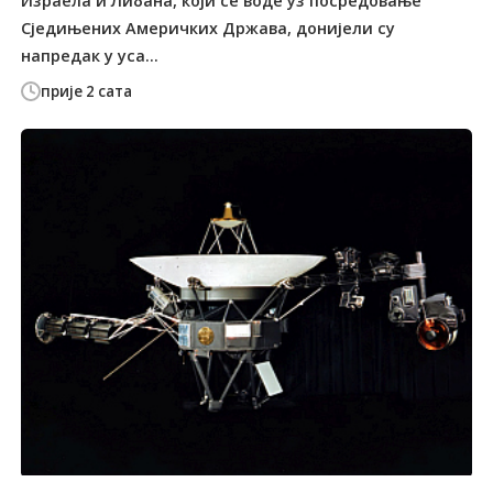
Израела и Либана, који се воде уз посредовање
Сједињених Америчких Држава, донијели су
напредак у уса...
прије 2 сата