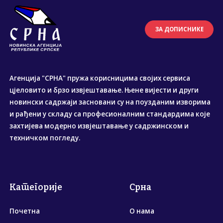
ЗА ДОПИСНИКЕ
Агенција "СРНА" пружа корисницима својих сервиса
цјеловито и брзо извјештавање. Њене вијести и други
новински садржаји засновани су на поузданим изворима
и рађени у складу са професионалним стандардима које
захтијева модерно извјештавање у садржинском и
техничком погледу.
Категорије
Срна
Почетна
О нама