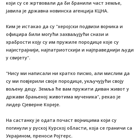
који су се жртвовали да би бранили част земље,
јавила је државна новинска агенција КЦНА.
Ким је истакао да су "херојски подвизи војника и
официра били могући захваљујући снази и
храбрости коју су им пружиле породице које су
најистрајнији, најпатриотскији и најправеднији људи
у свијету".
"Нису ми написали ни кратко писмо, али мислим да
су ми повјерили своје породице, укључујући своју
вољену децу. Земља ће вам пружити диван живот у
држави брањеној животима мученика", рекао је
лидер Сјеверне Кореје.
На састанку је одата почаст војницима који су
погинули у руској Курској области, која се граничи са
Украјином, преноси Ројтерс.