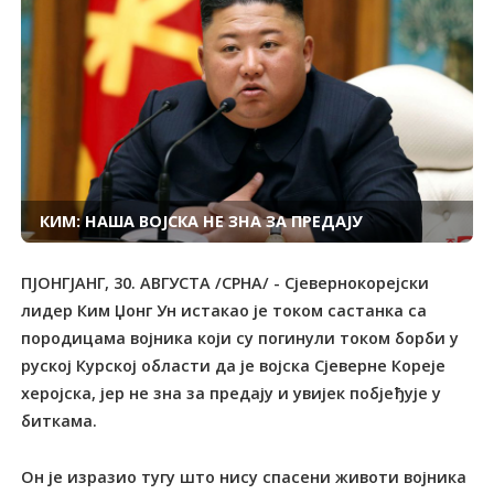
КИМ: НАША ВОЈСКА НЕ ЗНА ЗА ПРЕДАЈУ
ПЈОНГЈАНГ, 30. АВГУСТА /СРНА/ - Сјевернокорејски
лидер Ким Џонг Ун истакао је током састанка са
породицама војника који су погинули током борби у
руској Курској области да је војска Сјеверне Кореје
херојска, јер не зна за предају и увијек побјеђује у
биткама.
Он је изразио тугу што нису спасени животи војника