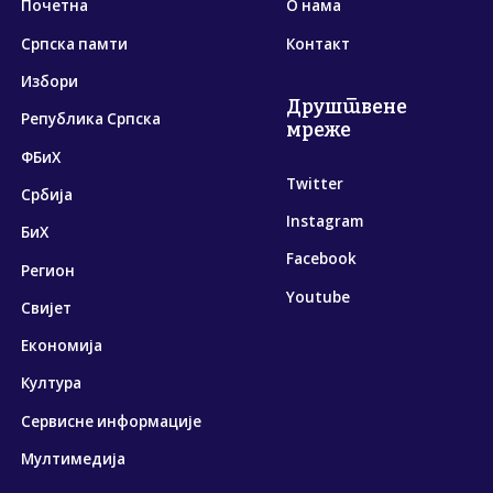
Почетна
О нама
Српска памти
Контакт
Избори
Друштвене
Република Српска
мреже
ФБиХ
Twitter
Србија
Instagram
БиХ
Facebook
Регион
Youtube
Свијет
Економија
Култура
Сервисне информације
Мултимедија