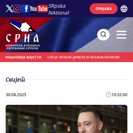
SRpska
ПРИЈАВА
NAtional
Е НА ДАНАШЊИ ДАН
ОЛУЈА ЧУПАЛА ДРВЕЋЕ И НОСИЛА КРОВОВЕ
ЈАКИ П
НАЈНОВИЈЕ ВИЈЕСТИ:
Свијет
30.08.2025
10:32:00