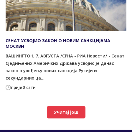
СЕНАТ УСВОЈИО ЗАКОН О НОВИМ САНКЦИЈАМА
МОСКВИ
ВАШИНГТОН, 7. АВГУСТА /СРНА - РИА Новости/ - Сенат
Сједињених Америчких Држава усвојио је данас
закон о увођењу нових санкција Русији и
секундарних ца...
прије 8 сати
Учитај још