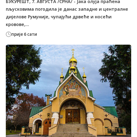
БУКУРЕШT, 7. АВГУСТА /СРНА/ - Јака олуја праћена
пљусковима погодила је данас западне и централне
дијелове Румуније, чупајући дрвеће и носећи
кровове,...
прије 6 сати