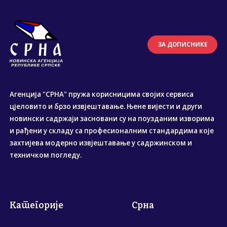
ЗА ДОПИСНИКЕ
Агенција "СРНА" пружа корисницима својих сервиса
цјеловито и брзо извјештавање. Њене вијести и други
новински садржаји засновани су на поузданим изворима
и рађени у складу са професионалним стандардима које
захтијева модерно извјештавање у садржинском и
техничком погледу.
Категорије
Срна