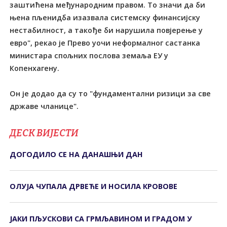
заштићена међународним правом. То значи да би
њена пљенидба изазвала системску финансијску
нестабилност, а такође би нарушила повјерење у
евро", рекао је Прево уочи неформалног састанка
министара спољних послова земаља ЕУ у
Копенхагену.
Он је додао да су то "фундаментални ризици за све
државе чланице".
ДЕСК ВИЈЕСТИ
ДОГОДИЛО СЕ НА ДАНАШЊИ ДАН
ОЛУЈА ЧУПАЛА ДРВЕЋЕ И НОСИЛА КРОВОВЕ
ЈАКИ ПЉУСКОВИ СА ГРМЉАВИНОМ И ГРАДОМ У