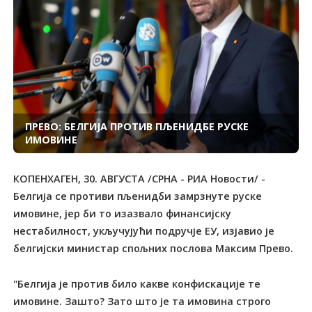
ПРЕВО: БЕЛГИЈА ПРОТИВ ПЉЕНИДБЕ РУСКЕ
ИМОВИНЕ
КОПЕНХАГЕН, 30. АВГУСТА /СРНА - РИА Новости/ -
Белгија се противи пљенидби замрзнуте руске
имовине, јер би то изазвало финансијску
нестабилност, укључујући подручје ЕУ, изјавио је
белгијски министар спољних послова Максим Прево.
"Белгија је против било какве конфискације те
имовине. Зашто? Зато што је та имовина строго