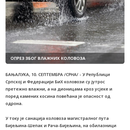
ОПРЕЗ ЗБОГ ВЛАЖНИХ КОЛОВОЗА
БАЊАЛУКА, 10. СЕПТЕМБРА /СРНА/ - У Републици
Српској и Федерацији БиХ коловози су јутрос
претежно влажни, а на дионицама кроз усјеке и
поред камених косина повећана је опасност од
одрона.
У току је санација коловоза магистралног пута
Бијељина-Шепак и Рача-Бијељина, на обилазници