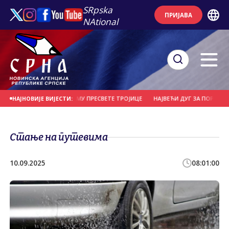
SRpska
ПРИЈАВА
NAtional
ЈИ У СПОМЕН-ХРАМУ ПРЕСВЕТЕ ТРОЈИЦЕ
НАЈВЕЋИ ДУГ ЗА ПОРЕЗ ИМА ФАБРИ
НАЈНОВИЈЕ ВИЈЕСТИ:
Стање на путевима
10.09.2025
08:01:00