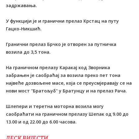
задржавања.
У функцији је и гранични прелаз Крстац на путу
Гацко-Никшић.
Гранични прелаз Брчко је отворен за путничка
возила до 3,5 тона.
На граничном прелазу Каракај код Зворника
забрањен је саобраћај за возила преко пет тона
највеће дозвољене масе, која се преусмјеравају се на
нови мост "Братољуб" у Братунцу и на прелаз Рача.
Шлепери и теретна моторна возила могу
саобраћати на граничном прелазу Шепак од 9.00 до
13.00 и од 22.00 до 6.00 часова.
ДЕСК ВИЈЕСТИ