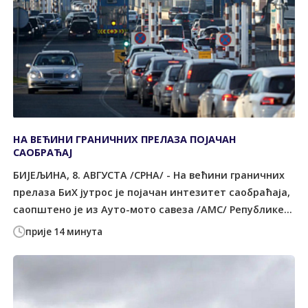
НА ВЕЋИНИ ГРАНИЧНИХ ПРЕЛАЗА ПОЈАЧАН
САОБРАЋАЈ
БИЈЕЉИНА, 8. АВГУСТА /СРНА/ - На већини граничних
прелаза БиХ јутрос је појачан интезитет саобраћаја,
саопштено је из Ауто-мото савеза /АМС/ Републике...
прије 14 минута