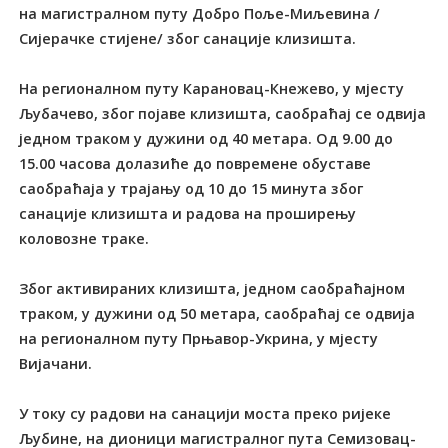
на магистралном путу Добро Поље-Миљевина /
Сијерачке стијене/ због санације клизишта.
На регионалном путу Карановац-Кнежево, у мјесту
Љубачево, због појаве клизишта, саобраћај се одвија
једном траком у дужини од 40 метара. Од 9.00 до
15.00 часова долазиће до повремене обуставе
саобраћаја у трајању од 10 до 15 минута због
санације клизишта и радова на проширењу
коловозне траке.
Због активираних клизишта, једном саобраћајном
траком, у дужини од 50 метара, саобраћај се одвија
на регионалном путу Прњавор-Укрина, у мјесту
Вијачани.
У току су радови на санацији моста преко ријеке
Љубине, на дионици магистралног пута Семизовац-