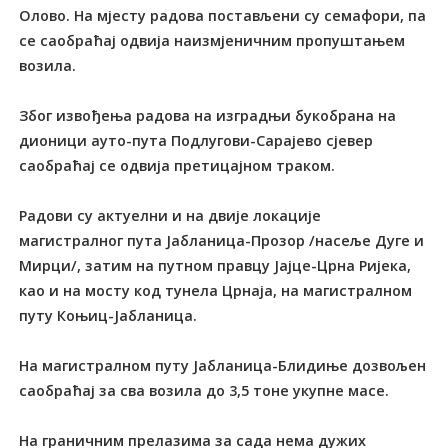
Олово. На мјесту радова постављени су семафори, па
се саобраћај одвија наизмјеничним пропуштањем
возила.
Због извођења радова на изградњи букобрана на
дионици ауто-пута Подлугови-Сарајево сјевер
саобраћај се одвија претицајном траком.
Радови су актуелни и на двије локације
магистралног пута Јабланица-Прозор /насеље Дуге и
Мирци/, затим на путном правцу Јајце-Црна Ријека,
као и на мосту код тунела Црнаја, на магистралном
путу Коњиц-Јабланица.
На магистралном путу Јабланица-Блидиње дозвољен
саобраћај за сва возила до 3,5 тоне укупне масе.
На граничним прелазима за сада нема дужих