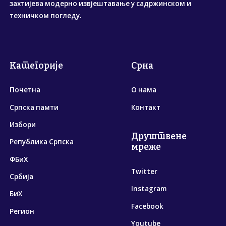
захтијева модерно извјештавање у садржинском и
техничком погледу.
Категорије
Срна
Почетна
О нама
Српска памти
Контакт
Избори
Друштвене
Република Српска
мреже
ФБиХ
Twitter
Србија
Instagram
БиХ
Facebook
Регион
Youtube