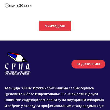
прије 20 сати
Учитај још
ЗА ДОПИСНИКЕ
Агенција "СРНА" пружа корисницима својих сервиса
цјеловито и брзо извјештавање. Њене вијести и други
новински садржаји засновани су на поузданим изворима
и рађени у складу са професионалним стандардима које