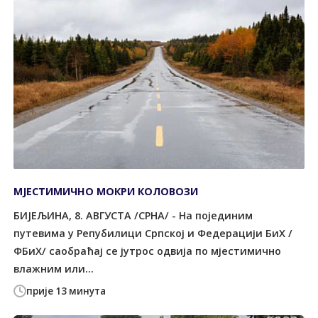
МЈЕСТИМИЧНО МОКРИ КОЛОВОЗИ
БИЈЕЉИНА, 8. АВГУСТА /СРНА/ - На појединим
путевима у Репубилици Српској и Федерацији БиХ /
ФБиХ/ саобраћај се јутрос одвија по мјестимично
влажним или...
прије 13 минута