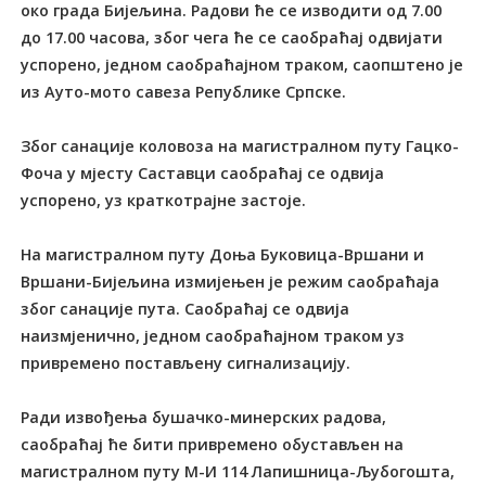
око града Бијељина. Радови ће се изводити од 7.00
до 17.00 часова, због чега ће се саобраћај одвијати
успорено, једном саобраћајном траком, саопштено је
из Ауто-мото савеза Републике Српске.
Због санације коловоза на магистралном путу Гацко-
Фоча у мјесту Саставци саобраћај се одвија
успорено, уз краткотрајне застоје.
На магистралном путу Доња Буковица-Вршани и
Вршани-Бијељина измијењен је режим саобраћаја
због санације пута. Саобраћај се одвија
наизмјенично, једном саобраћајном траком уз
привремено постављену сигнализацију.
Ради извођења бушачко-минерских радова,
саобраћај ће бити привремено обустављен на
магистралном путу М-И 114 Лапишница-Љубогошта,