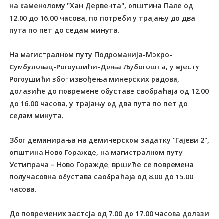
на каменолому "Хан Дервента", општина Пале од
12.00 до 16.00 часова, по потреби у трајању до два
пута по пет до седам минута.
На магистралном путу Подроманија-Мокро-
Сумбуловац-Рогоушићи-Доња Љубогошта, у мјесту
Рогоушићи због извођења минерских радова,
долазиће до повремене обуставе саобраћаја од 12.00
до 16.00 часова, у трајању од два пута по пет до
седам минута.
Због деминирања на деминерском задатку "Гајеви 2",
општина Ново Горажде, на магистралном путу
Устипрача – Ново Горажде, вршиће се повремена
получасовна обустава саобраћаја од 8.00 до 15.00
часова.
До повремених застоја од 7.00 до 17.00 часова долази