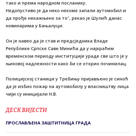
тако и према народном посланику.
Недопустиво је да неко некоме запали аутомобил и
да прође некажњено за то", рекао је Шулић данас
новинарима у Бањалуци.
Он је навео да је став и предсједника Владе
Републике Српске Саве Минића да у најкраћем
временском периоду институције ураде све што је у
њиховој надлежности како би се открио починилац.
Полицијској станици у Tребињу пријављено је синоћ
да је избио пожар на аутомобилу у власништву лица
чији су иницијали Н.В.
ДЕСК ВИЈЕСТИ
ПРОСЛАВЉЕНА ЗАШТИТНИЦА ГРАДА