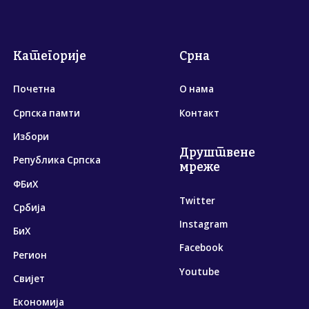
Категорије
Срна
Почетна
О нама
Српска памти
Контакт
Избори
Друштвене
Република Српска
мреже
ФБиХ
Twitter
Србија
Instagram
БиХ
Facebook
Регион
Youtube
Свијет
Економија