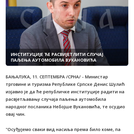
ИНСTИTУЦИЈЕ ЋЕ РАСВИЈЕTЛИТИ СЛУЧАЈ
ПАЉЕЊА АУTОМОБИЛА ВУКАНОВИЋА
БАЊАЛУКА, 11. СЕПТЕМБРА /СРНА/ - Министар
трговине и туризма Републике Српске Денис Шулић
изјавио је да ће републичке институције радити на
расвјетљавању случаја паљења аутомобила
народног посланика Небојше Вукановића, те осудио
овај чин.
"Осуђујемо сваки вид насиља према било коме, па