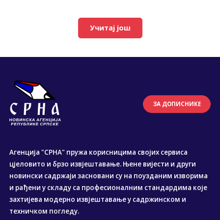
Учитај још
ЗА ДОПИСНИКЕ
Агенција "СРНА" пружа корисницима својих сервиса
цјеловито и брзо извјештавање. Њене вијести и други
новински садржаји засновани су на поузданим изворима
и рађени у складу са професионалним стандардима које
захтијева модерно извјештавање у садржинском и
техничком погледу.