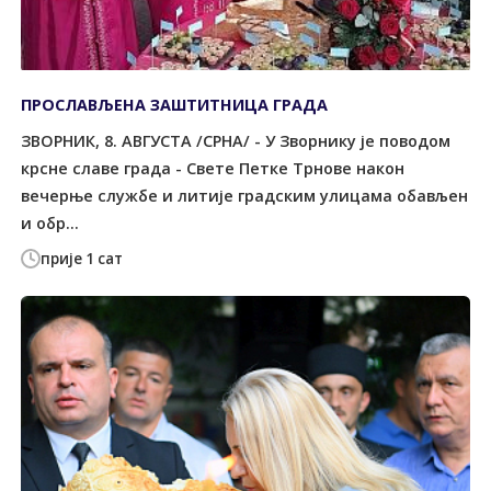
ПРОСЛАВЉЕНА ЗАШТИТНИЦА ГРАДА
ЗВОРНИК, 8. АВГУСТА /СРНА/ - У Зворнику је поводом
крсне славе града - Свете Петке Трнове након
вечерње службе и литије градским улицама обављен
и обр...
прије 1 сат