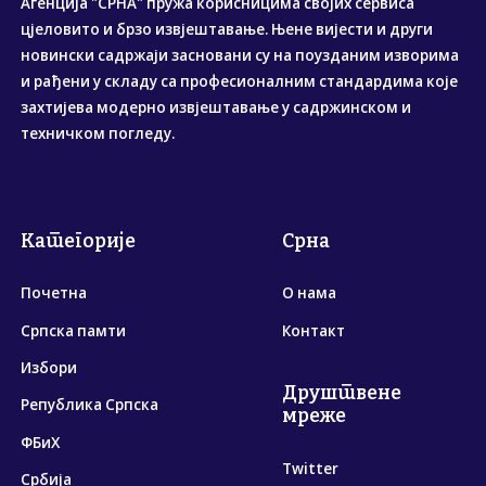
Агенција "СРНА" пружа корисницима својих сервиса
цјеловито и брзо извјештавање. Њене вијести и други
новински садржаји засновани су на поузданим изворима
и рађени у складу са професионалним стандардима које
захтијева модерно извјештавање у садржинском и
техничком погледу.
Категорије
Срна
Почетна
О нама
Српска памти
Контакт
Избори
Друштвене
Република Српска
мреже
ФБиХ
Twitter
Србија