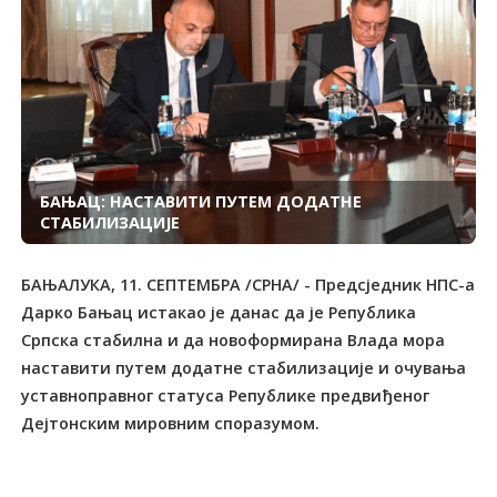
БАЊАЦ: НАСТАВИТИ ПУТЕМ ДОДАТНЕ
СТАБИЛИЗАЦИЈЕ
БАЊАЛУКА, 11. СЕПТЕМБРА /СРНА/ - Предсједник НПС-а
Дарко Бањац истакао је данас да је Република
Српска стабилна и да новоформирана Влада мора
наставити путем додатне стабилизације и очувања
уставноправног статуса Републике предвиђеног
Дејтонским мировним споразумом.