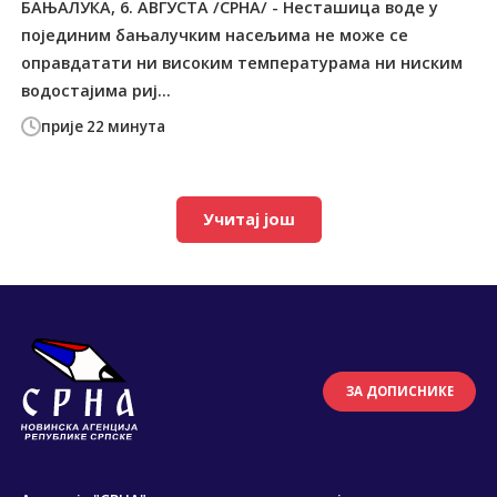
БАЊАЛУКА, 6. АВГУСТА /СРНА/ - Несташица воде у
појединим бањалучким насељима не може се
оправдатати ни високим температурама ни ниским
водостајима риј...
прије 22 минута
Учитај још
ЗА ДОПИСНИКЕ