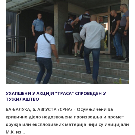
УХАПШЕНИ У АКЦИЈИ "ТРАСА" СПРОВЕДЕН У
ТУЖИЛАШТВО
БАЊАЛУКА, 6. АВГУСТА /СРНА/ - Осумњичени за
кривично дјело недозвољена производња и промет
оружја или експлозивних материја чији су иницијали
М.К. из...