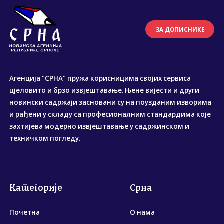
ЗА ДОПИСНИКЕ
Агенција "СРНА" пружа корисницима својих сервиса
цјеловито и брзо извјештавање. Њене вијести и други
новински садржаји засновани су на поузданим изворима
и рађени у складу са професионалним стандардима које
захтијева модерно извјештавање у садржинском и
техничком погледу.
Категорије
Срна
Почетна
О нама