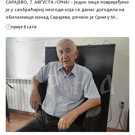
САРАЈЕВО, 7. АВГУСТА /СРНА/ - Једно лице повријеђено
је у саобраћајној незгоди која се данас догодила на
обилазници изнад Сарајева, речено је Срни у М...
прије 8 сати