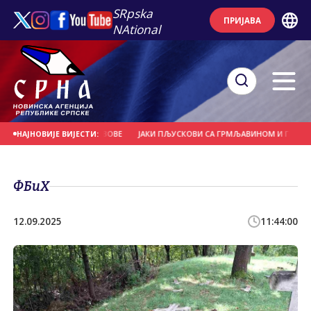
SRpska
ПРИЈАВА
NAtional
РВЕЋЕ И НОСИЛА КРОВОВЕ
ЈАКИ ПЉУСКОВИ СА ГРМЉАВИНОМ И ГРАДОМ У 
НАЈНОВИЈЕ ВИЈЕСТИ:
ФБиХ
12.09.2025
11:44:00