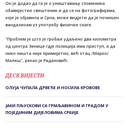
Он је додао да га је о уништавању споменика
обавијестио свештеник и да се на фотографијама,
које је објавила и Срна, може видјети да је почињен
вандализам уз употребу физичке снаге.
"Проблем је што је гробље удаљено два километра
од центра Зенице гдје полиција има приступ, а да
нико ништа није примијетио, већ отац /Марко/
Малеш", рекао је Радановић.
ДЕСК ВИЈЕСТИ
ОЛУЈА ЧУПАЛА ДРВЕЋЕ И НОСИЛА КРОВОВЕ
ЈАКИ ПЉУСКОВИ СА ГРМЉАВИНОМ И ГРАДОМ У
ПОЈЕДИНИМ ДИЈЕЛОВИМА СРБИЈЕ