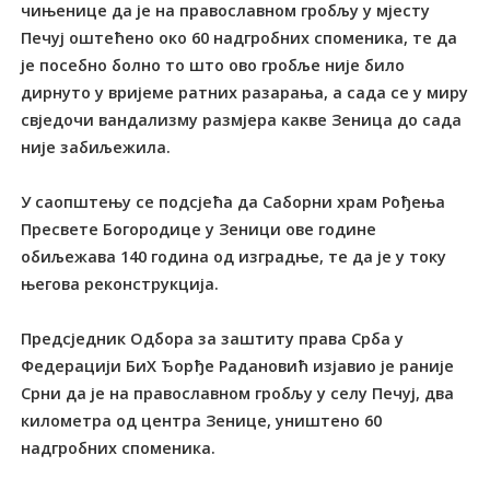
чињенице да је на православном гробљу у мјесту
Печуј оштећено око 60 надгробних споменика, те да
је посебно болно то што ово гробље није било
дирнуто у вријеме ратних разарања, а сада се у миру
свједочи вандализму размјера какве Зеница до сада
није забиљежила.
У саопштењу се подсјећа да Саборни храм Рођења
Пресвете Богородице у Зеници ове године
обиљежава 140 година од изградње, те да је у току
његова реконструкција.
Предсједник Одбора за заштиту права Срба у
Федерацији БиХ Ђорђе Радановић изјавио је раније
Срни да је на православном гробљу у селу Печуј, два
километра од центра Зенице, уништено 60
надгробних споменика.