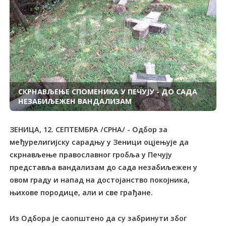
СКРНАВЉЕЊЕ СПОМЕНИКА У ПЕЧУЈУ - ДО САДА
НЕЗАБИЉЕЖЕН ВАНДАЛИЗАМ
ЗЕНИЦА, 12. СЕПТЕМБРА /СРНА/ - Одбор за
међурелигијску сарадњу у Зеници оцјењује да
скрнављење православног гробља у Печују
представља вандализам до сада незабиљежен у
овом граду и напад на достојанство покојника,
њихове породице, али и све грађане.
Из Одбора је саопштено да су забринути због