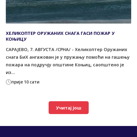
ХЕЛИКОПТЕР ОРУЖАНИХ СНАГА ГАСИ ПОЖАР У
КОЊИЦУ
САРАЈЕВО, 7. АВГУСТА /СРНА/ - Хеликоптер Оружаних
снага БиХ ангажован је у пружању помоћи на гашењу
пожара на подручју општине Коњиц, саопштено је
из...
прије 10 сати
Учитај још