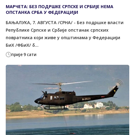
МАРЧЕТА: БЕЗ ПОДРШКЕ СРПСКЕ И СРБИЈЕ НЕМА
ОПСТАНКА СРБА У ФЕДЕРАЦИЈИ
БАЊАЛУКА, 7. АВГУСТА /СРНА/ - Без подршке власти
Републике Српске и Србије опстанак српских
повратника који живе у општинама у Федерацији
БиХ /ФБиХ/ б...
прије 9 сати