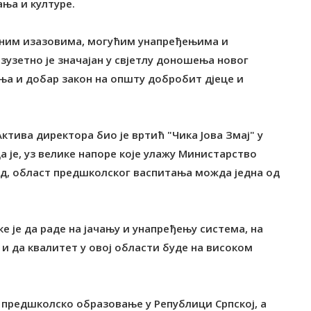
ња и културе.
уалним изазовима, могућим унапређењима и
узетно је значајан у свјетлу доношења новог
ења и добар закон на општу добробит дјеце и
ктива директора био је вртић "Чика Јова Змај" у
а је, уз велике напоре које улажу Министарство
вод, област предшколског васпитања можда једна од
 је да раде на јачању и унапређењу система, на
и да квалитет у овој области буде на високом
е предшколско образовање у Републици Српској, а