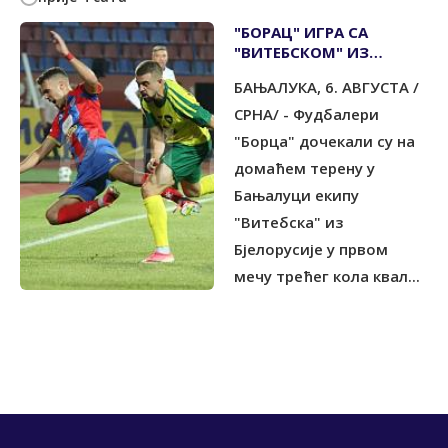
"БОРАЦ" ИГРА СА
"ВИТЕБСКОМ" ИЗ
БЈЕЛОРУСИЈЕ
БАЊАЛУКА, 6. АВГУСТА /
СРНА/ - Фудбалери
"Борца" дочекали су на
домаћем терену у
Бањалуци екипу
"Витебска" из
Бјелорусије у првом
мечу трећег кола квал...