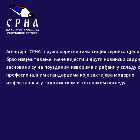
Агенција "СРНА" пружа корисницима својих сервиса цјело
брзо извјештавање. Њене вијести и други новински садр
засновани су на поузданим изворима и рађени у складу 
професионалним стандардима које захтијева модерно
извјештавање у садржинском и техничком погледу.