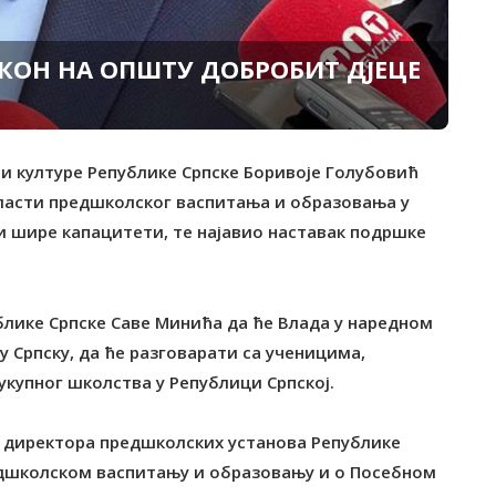
КОН НА ОПШТУ ДОБРОБИТ ДЈЕЦЕ
 и културе Републике Српске Боривоје Голубовић
области предшколског васпитања и образовања у
 и шире капацитети, те најавио наставак подршке
ублике Српске Саве Минића да ће Влада у наредном
у Српску, да ће разговарати са ученицима,
купног школства у Републици Српској.
а директора предшколских установа Републике
редшколском васпитању и образовању и о Посебном