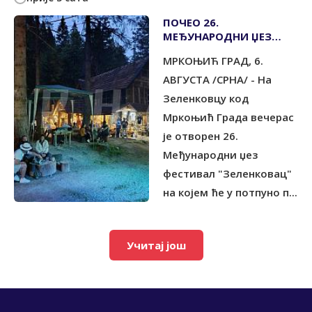
ПОЧЕО 26.
МЕЂУНАРОДНИ ЏЕЗ
ФЕСТИВАЛ НА
МРКОЊИЋ ГРАД, 6.
ЗЕЛЕНКОВЦУ
АВГУСТА /СРНА/ - На
Зеленковцу код
Мркоњић Града вечерас
је отворен 26.
Међународни џез
фестивал "Зеленковац"
на којем ће у потпуно п...
Учитај још