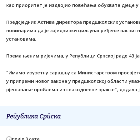
као приоритет је издвојио повећања обухвата дјеце у
Предсједник Актива директора предшколских установа
новинарима да је заједнички циљ унапређење васпит
установама.
Према њеним ријечима, у Републици Српској раде 43 ј
"Имамо изузетну сарадњу са Министарством просвјет
у припреми новог закона у предшколској области уваж
рјешавање проблема из свакодневне праксе", додала 
Република Српска
прије 3 сата