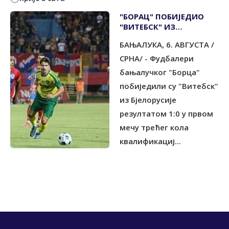
"БОРАЦ" ПОБИЈЕДИО
"ВИТЕБСК" ИЗ
БЈЕЛОРУСИЈЕ
БАЊАЛУКА, 6. АВГУСТА /
СРНА/ - Фудбалери
бањалучког "Борца"
побиједили су "Витебск"
из Бјелорусије
резултатом 1:0 у првом
мечу трећег кола
квалификациј...