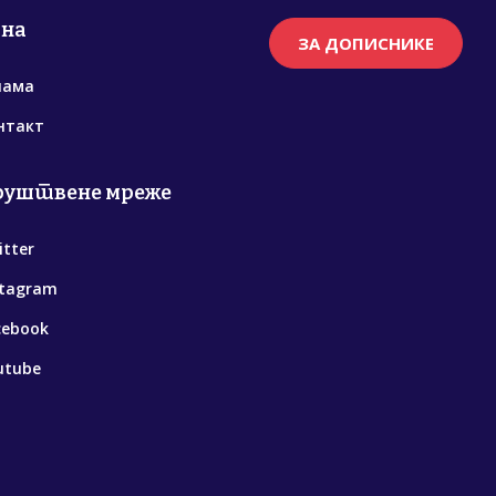
рна
ЗА ДОПИСНИКЕ
нама
нтакт
руштвене мреже
itter
stagram
cebook
utube