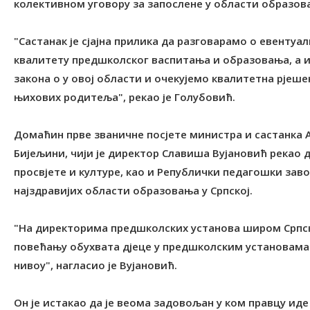
колективном уговору за запослене у области образова
"Састанак је сјајна прилика да разговарамо о евент
квалитету предшколског васпитања и образовања, а из
закона о у овој области и очекујемо квалитетна рјеш
њихових родитеља", рекао је Голубовић.
Домаћин прве званичне посјете министра и састанка А
Бијељини, чији је директор Славиша Вујановић рекао д
просвјете и културе, као и Републички педагошки за
најздравијих области образовања у Српској.
"На директорима предшколских установа широм Српске
повећању обухвата дјеце у предшколским установама 
нивоу", нагласио је Вујановић.
Он је истакао да је веома задовољан у ком правцу ид