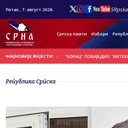
SRpska
Петак , 7. август 2026.
Српска памти
Избори
Републ
НАЈНОВИЈЕ ВИЈЕСТИ:
 НА ДАНАШЊИ ДАН
"БОРАЦ" ПОБИЈЕДИО "ВИТЕБСК" ИЗ Б
Република Српска