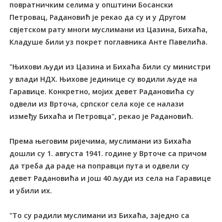
повратничким селима у општини Босански
Петровац, Радановић је рекао да су и у Другом
свјетском рату многи муслимани из Цазина, Бихаћа,
Кладуше били уз покрет поглавника Анте Павелића.
"Њихови људи из Цазина и Бихаћа били су министри
у влади НДХ. Њихове јединице су водили људе на
Гаравице. Конкретно, мојих девет Радановића су
одвели из Врточа, српског села које се налази
између Бихаћа и Петровца", рекао је Радановић.
Према његовим ријечима, муслимани из Бихаћа
дошли су 1. августа 1941. године у Врточе са причом
да треба да раде на поправци пута и одвели су
девет Радановића и још 40 људи из села на Гаравице
и убили их.
"То су радили муслимани из Бихаћа, заједно са