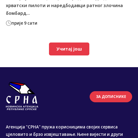
хрватски пилоти и наредбодавци ратног злочина
бомбард...
прије 9 сати
Учитај још
ЗА ДОПИСНИКЕ
Агенција "СРНА" пружа корисницима својих сервиса
цјеловито и брзо извјештавање. Њене вијести и други