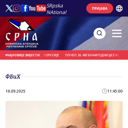
SRpska
ПРИЈАВА
NAtional
ИО "ВИТЕБСК" ИЗ БЈЕЛОРУСИЈЕ
ПОЧЕО 26. МЕЂУНАРОДНИ ЏЕЗ ФЕСТИВАЛ Н
НАЈНОВИЈЕ ВИЈЕСТИ:
ФБиХ
16.09.2025
11:45:00