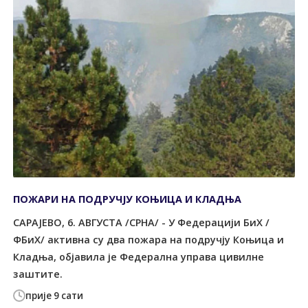
ПОЖАРИ НА ПОДРУЧЈУ КОЊИЦА И КЛАДЊА
САРАЈЕВО, 6. АВГУСТА /СРНА/ - У Федерацији БиХ /
ФБиХ/ активна су два пожара на подручју Коњица и
Кладња, објавила је Федерална управа цивилне
заштите.
прије 9 сати