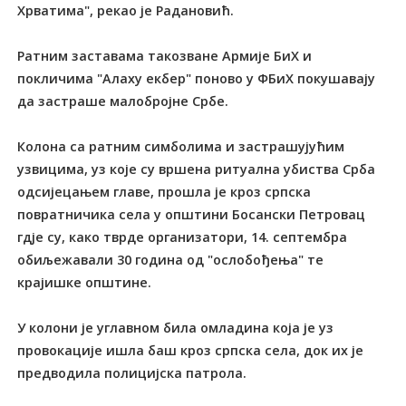
Хрватима", рекао је Радановић.
Ратним заставама такозване Армије БиХ и
покличима "Алаху екбер" поново у ФБиХ покушавају
да застраше малобројне Србе.
Колона са ратним симболима и застрашујућим
узвицима, уз које су вршена ритуална убиства Срба
одсијецањем главе, прошла је кроз српска
повратничика села у општини Босански Петровац
гдје су, како тврде организатори, 14. септембра
обиљежавали 30 година од "ослобођења" те
крајишке општине.
У колони је углавном била омладина која је уз
провокације ишла баш кроз српска села, док их је
предводила полицијска патрола.