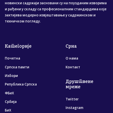
новински садржаји засновани су на поузданим изворима
и рађени у складу са професионалним стандардима које
захтијева модерно извјештавање у садржинском и
техничком погледу.
Категорије
Срна
Почетна
О нама
Српска памти
Контакт
Избори
Друштвене
Република Српска
мреже
ФБиХ
Twitter
Србија
Instagram
БиХ