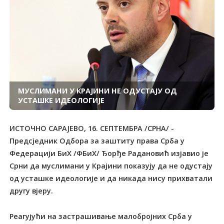
МУСЛИМАНИ У КРАЈИНИ НЕ ОДУСТАЈУ ОД
УСТАШКЕ ИДЕОЛОГИЈЕ
ИСТОЧНО САРАЈЕВО, 16. СЕПТЕМБРА /СРНА/ -
Предсједник Одбора за заштиту права Срба у
Федерацији БиХ /ФБиХ/ Ђорђе Радановић изјавио је
Срни да муслимани у Крајини показују да не одустају
од усташке идеологије и да никада нису прихватали
другу вјеру.
Реагујући на застрашивање малобројних Срба у