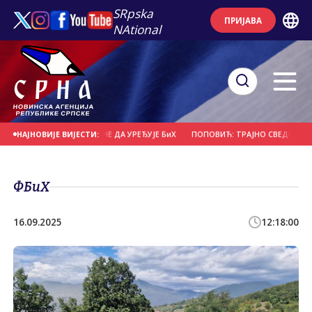
SRpska
ПРИЈАВА
NAtional
ТАВЉА ЊЕМАЧКУ, А НЕ ДА УРЕЂУЈЕ БиХ
ПОПОВИЋ: ТРАЈНО СВЕДОЧАНСОТВО
НАЈНОВИЈЕ ВИЈЕСТИ:
ФБиХ
16.09.2025
12:18:00