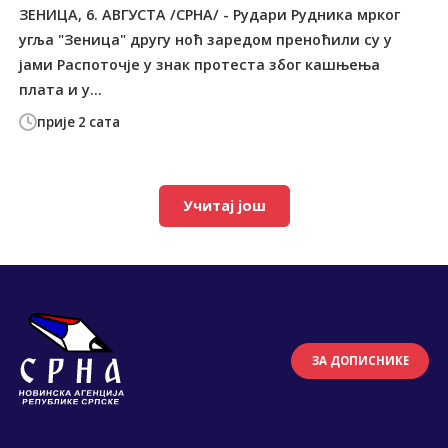
ЗЕНИЦА, 6. АВГУСТА /СРНА/ - Рудари Рудника мрког
угља "Зеница" другу ноћ заредом преноћили су у
јами Распоточје у знак протеста због кашњења
плата и у...
прије 2 сата
Учитај још
ЗА ДОПИСНИКЕ