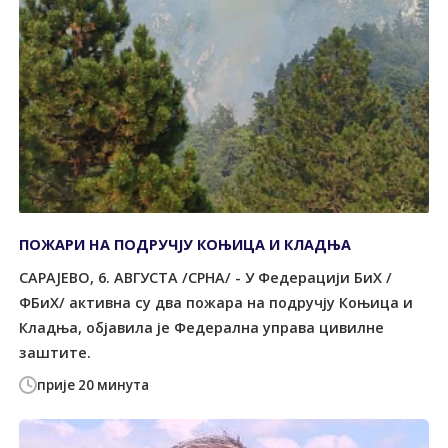
ПОЖАРИ НА ПОДРУЧЈУ КОЊИЦА И КЛАДЊА
САРАЈЕВО, 6. АВГУСТА /СРНА/ - У Федерацији БиХ /
ФБиХ/ активна су два пожара на подручју Коњица и
Кладња, објавила је Федерална управа цивилне
заштите.
прије 20 минута