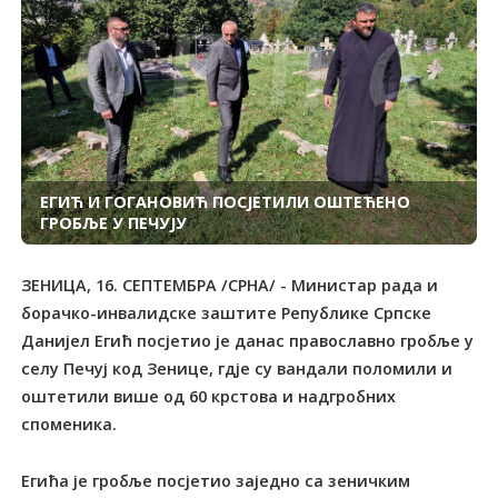
ЕГИЋ И ГОГАНОВИЋ ПОСЈЕТИЛИ ОШТЕЋЕНО
ГРОБЉЕ У ПЕЧУЈУ
ЗЕНИЦА, 16. СЕПТЕМБРА /СРНА/ - Министар рада и
борачко-инвалидске заштите Републике Српске
Данијел Егић посјетио је данас православно гробље у
селу Печуј код Зенице, гдје су вандали поломили и
оштетили више од 60 крстова и надгробних
споменика.
Егића је гробље посјетио заједно са зеничким