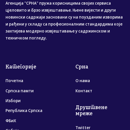
Агенција "СРНА" пружа корисницима својих сервиса
цјеловито и брзо извјештавање. Њене вијести и други
новински садржаји засновани су на поузданим изворима
и рађени у складу са професионалним стандардима које
захтијева модерно извјештавање у садржинском и
техничком погледу.
Категорије
Срна
Почетна
О нама
Српска памти
Контакт
Избори
Друштвене
Република Српска
мреже
ФБиХ
Twitter