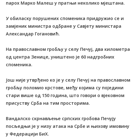
парох Марко Малеш у пратњи неколико мјештана.
У обиласку порушених споменика придружио се и
замјеник министра одбране у Савјету министара
Александар Гогановић.
На православном гробљу у селу Печуј, два километра
од центра Зенице, уништено је 60 надгробних
споменика.
Још није утврђено ко је у селу Печуј на православном
гробљу поломио крстове, међу којима су поједини
стари више од 150 година, што говори о вјековном
присуству Срба на тим просторима.
Вандалско скрнављење српских гробова Печују
посљедњи је у низу атака на Србе и њихову имовину
у Федерацији БиХ.