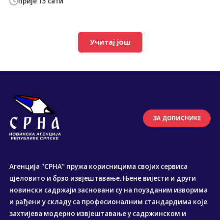
прије 15 сати
Учитај још
ЗА ДОПИСНИКЕ
Агенција "СРНА" пружа корисницима својих сервиса
цјеловито и брзо извјештавање. Њене вијести и други
новински садржаји засновани су на поузданим изворима
и рађени у складу са професионалним стандардима које
захтијева модерно извјештавање у садржинском и