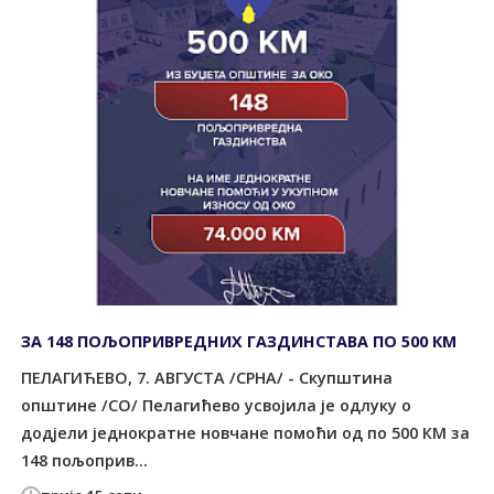
ЗА 148 ПОЉОПРИВРЕДНИХ ГАЗДИНСТАВА ПО 500 КМ
ПЕЛАГИЋЕВО, 7. АВГУСТА /СРНА/ - Скупштина
општине /СО/ Пелагићево усвојила је одлуку о
додјели једнократне новчане помоћи од по 500 КМ за
148 пољоприв...