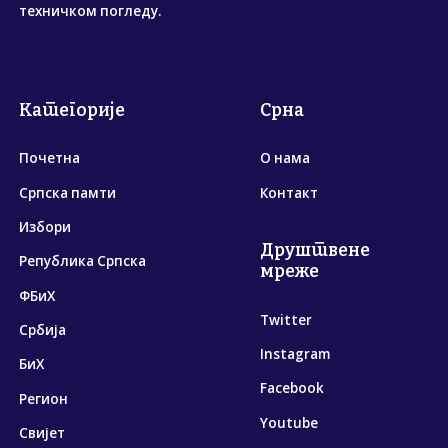
техничком погледу.
Категорије
Срна
Почетна
О нама
Српска памти
Контакт
Избори
Друштвене
Република Српска
мреже
ФБиХ
Twitter
Србија
Instagram
БиХ
Facebook
Регион
Youtube
Свијет