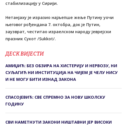
стабилизацију у Сирији.
Нетанјаху је изразио најљепше жеље Путину уочи
његовог рођендана 7. октобра, док је Путин,
заузврат, честитао израелском народу јеврејски
празник Сукот /Sukkot/.
ДЕСК ВИЈЕСТИ
АМИЏИЋ: БЕЗ ОБЗИРА НА ХИСTЕРИЈУ И НЕРВОЗУ, НИ
СУЉАГИЋ НИ ИНСTИTУЦИЈА НА ЧИЈЕМ ЈЕ ЧЕЛУ НИСУ
И НЕ МОГУ БИTИ ИЗНАД ЗАКОНА
СПАСОЈЕВИЋ: СВЕ СПРЕМНО ЗА НОВУ ШКОЛСКУ
ГОДИНУ
СВИ НАМЕТНУТИ ЗАКОНИ НИШТАВНИ ЈЕР ВИСОКИ