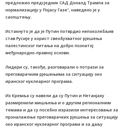
предложио предсједник САД Доналд Трампа за
нормализацију у Појасу Газе", наведено је у
саопштењу.
Истакнуто је да је Путин потврдио непоколебљив
став Русије у корист свеобухватног рјешења
палестинског питања на добро познатој
међународно-правној основи.
Лидери су, такође, разговарали о потрази за
преговарачким рјешењима за ситуацију око
иранског нуклеарног програма.
Из Кремља су навели да су Путин и Нетанјаху
размијенили мишљења и о другим регионалним
темама и да су посебно изразили интересовање за
проналажење преговарачких рјешења за ситуацију
око иранског нуклеарног програма и за даљу