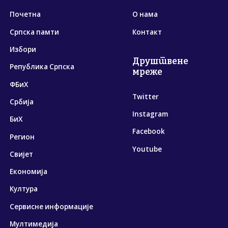
Почетна
О нама
Српска памти
Контакт
Избори
Друштвене
Република Српска
мреже
ФБиХ
Twitter
Србија
Instagram
БиХ
Facebook
Регион
Youtube
Свијет
Економија
Култура
Сервисне информације
Мултимедија