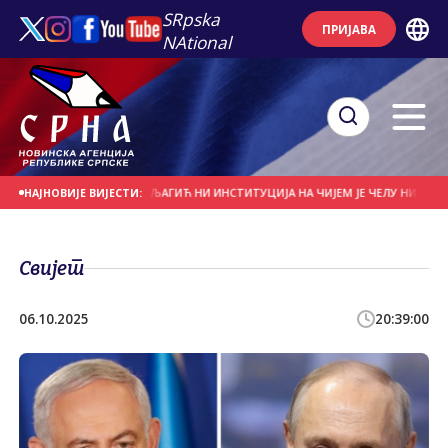
SRpska
ПРИЈАВА
NAtional
У И НЕРВОЗУ, НИ СУЉАГИЋ НИ ИНСTИTУЦИЈА НА ЧИЈЕМ ЈЕ ЧЕЛУ НИСУ И НЕ МО
НАЈНОВИЈЕ ВИЈЕСТИ:
Свијет
06.10.2025
20:39:00