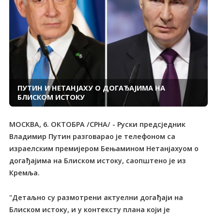
ПУТИН И НЕТАНЈАХУ О ДОГАЂАЈИМА НА
БЛИСКОМ ИСТОКУ
МОСКВА, 6. ОКТОБРА /СРНА/ - Руски предсједник
Владимир Путин разговарао је телефоном са
израелским премијером Бењамином Нетанјахуом о
догађајима на Блиском истоку, саопштено је из
Кремља.
"Детаљно су размотрени актуелни догађаји на
Блиском истоку, и у контексту плана који је