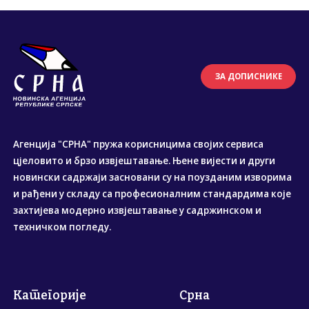
ЗА ДОПИСНИКЕ
Агенција "СРНА" пружа корисницима својих сервиса
цјеловито и брзо извјештавање. Њене вијести и други
новински садржаји засновани су на поузданим изворима
и рађени у складу са професионалним стандардима које
захтијева модерно извјештавање у садржинском и
техничком погледу.
Категорије
Срна