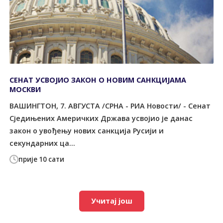
СЕНАТ УСВОЈИО ЗАКОН О НОВИМ САНКЦИЈАМА
МОСКВИ
ВАШИНГТОН, 7. АВГУСТА /СРНА - РИА Новости/ - Сенат
Сједињених Америчких Држава усвојио је данас
закон о увођењу нових санкција Русији и
секундарних ца...
прије 10 сати
Учитај још