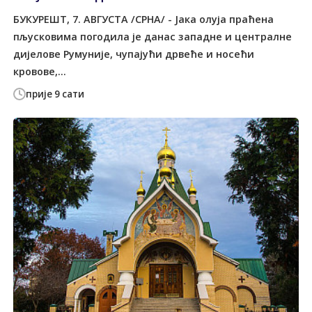
БУКУРЕШT, 7. АВГУСТА /СРНА/ - Јака олуја праћена
пљусковима погодила је данас западне и централне
дијелове Румуније, чупајући дрвеће и носећи
кровове,...
прије 9 сати