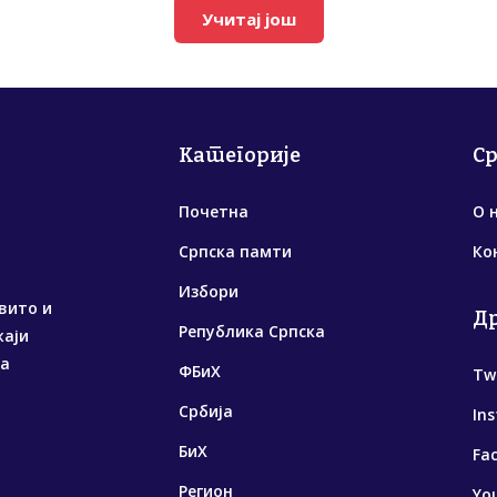
Учитај још
Категорије
С
Почетна
О 
Српска памти
Ко
Избори
вито и
Д
Република Српска
жаји
са
ФБиХ
Tw
Србија
In
БиХ
Fa
Регион
Yo