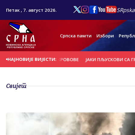
SRpska
Петак , 7. август 2026.
Српска памти
Избори
Републ
НАЈНОВИЈЕ ВИЈЕСТИ:
ДРВЕЋЕ И НОСИЛА КРОВОВЕ
ЈАКИ ПЉУСКОВИ СА ГРМЉАВ
Свијет