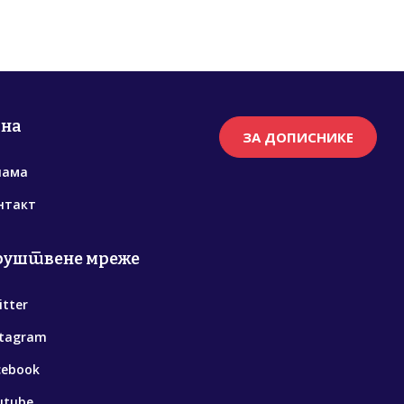
рна
ЗА ДОПИСНИКЕ
нама
нтакт
руштвене мреже
itter
stagram
cebook
utube