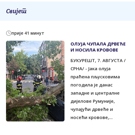
Свијет
прије 41 минут
ОЛУЈА ЧУПАЛА ДРВЕЋЕ
И НОСИЛА КРОВОВЕ
БУКУРЕШT, 7. АВГУСТА /
СРНА/ - Јака олуја
праћена пљусковима
погодила је данас
западне и централне
дијелове Румуније,
чупајући дрвеће и
носећи кровове,...