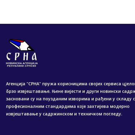
Агенција "СРНА" пружа корисницима својих сервиса цјело
брзо извјештавање. Њене вијести и други новински садр
засновани су на поузданим изворима и рађени у складу 
професионалним стандардима које захтијева модерно
извјештавање у садржинском и техничком погледу.