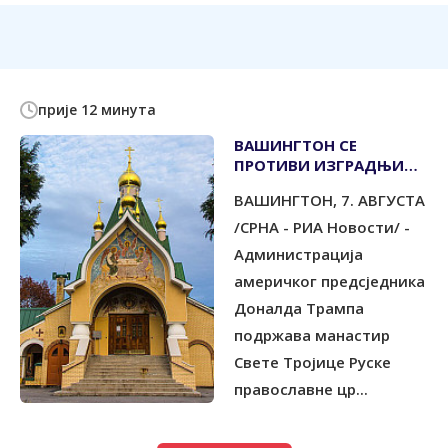
прије 12 минута
ВАШИНГТОН СЕ
ПРОТИВИ ИЗГРАДЊИ
ВЈЕТРОПАРКА КОД
ВАШИНГТОН, 7. АВГУСТА
РУСКОГ МАНАСТИРА
/СРНА - РИА Новости/ -
Администрација
америчког предсједника
Доналда Трампа
подржава манастир
Свете Тројице Руске
православне цр...