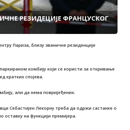
НИЧНЕ РЕЗИДЕЦИЈЕ ФРАНЦУСКОГ
центру Париза, близу званичне резиденције
у паркираном комбију који се користи за откривање
ед кратких спојева.
мбију, али да нема повријеђених.
авци Себастијен Лекорну треба да одржи састанке о
о оставку на функцији премијера.