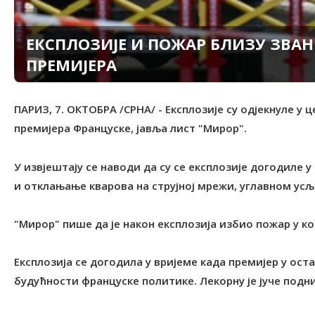
ЕКСПЛОЗИЈЕ И ПОЖАР БЛИЗУ ЗВА
ПРЕМИЈЕРА
ПАРИЗ, 7. ОКТОБРА /СРНА/ - Експлозије су одјекнуле у 
премијера Француске, јавља лист "Мирор".
У извјештају се наводи да су се експлозије догодиле 
и отклањање кварова на струјној мрежи, углавном усљ
"Мирор" пише да је након експлозија избио пожар у ко
Експлозија се догодила у вријеме када премијер у ост
будућности француске политике. Лекорну је јуче подни