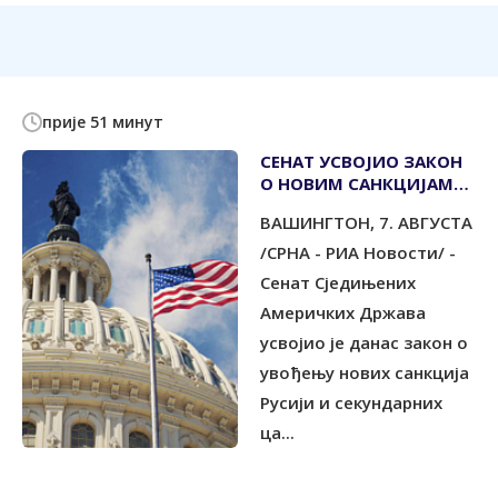
прије 51 минут
СЕНАТ УСВОЈИО ЗАКОН
О НОВИМ САНКЦИЈАМА
МОСКВИ
ВАШИНГТОН, 7. АВГУСТА
/СРНА - РИА Новости/ -
Сенат Сједињених
Америчких Држава
усвојио је данас закон о
увођењу нових санкција
Русији и секундарних
ца...