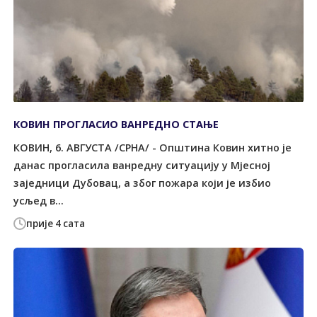
КОВИН ПРОГЛАСИО ВАНРЕДНО СТАЊЕ
КОВИН, 6. АВГУСТА /СРНА/ - Општина Ковин хитно је
данас прогласила ванредну ситуацију у Мјесној
заједници Дубовац, а због пожара који је избио
усљед в...
прије 4 сата