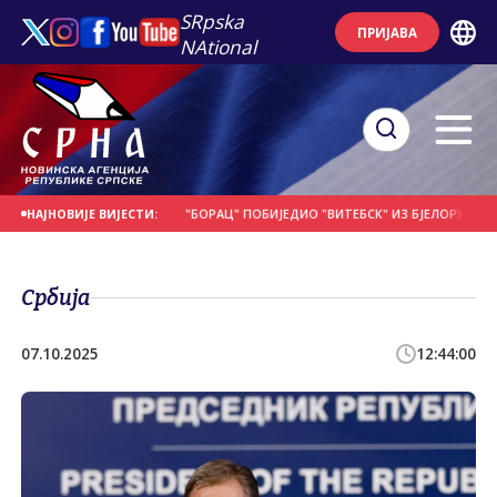
SRpska
ПРИЈАВА
NAtional
Е НА ДАНАШЊИ ДАН
"БОРАЦ" ПОБИЈЕДИО "ВИТЕБСК" ИЗ БЈЕЛОРУСИЈЕ
П
НАЈНОВИЈЕ ВИЈЕСТИ:
Србија
07.10.2025
12:44:00