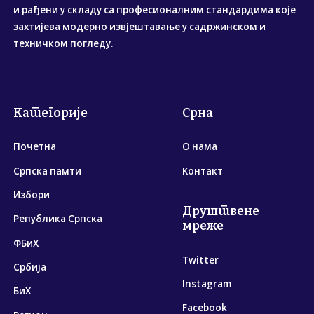
и рађени у складу са професионалним стандардима које
захтијева модерно извјештавање у садржинском и
техничком погледу.
Категорије
Срна
Почетна
О нама
Српска памти
Контакт
Избори
Друштвене
Република Српска
мреже
ФБиХ
Twitter
Србија
Instagram
БиХ
Facebook