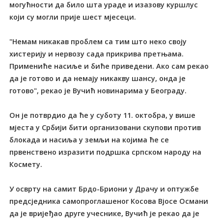
могућности да било шта ураде и изазову куршлус
који су могли прије шест мјесеци.
"Немам никакав проблем са тим што неко своју
хистерију и нервозу сада прикрива претњама.
Примениће насиље и биће приведени. Ако сам рекао
да је готово и да немају никакву шансу, онда је
готово", рекао је Вучић новинарима у Београду.
Он је потврдио да ће у суботу 11. октобра, у више
мјеста у Србији бити организовани скупови против
блокада и насиља у земљи на којима ће се
првенствено изразити подршка српском народу на
Космету.
У осврту на самит Брдо-Бриони у Драчу и оптужбе
предсједника самопроглашеног Косова Вјосе Османи
да је вријеђао друге учеснике, Вучић је рекао да је