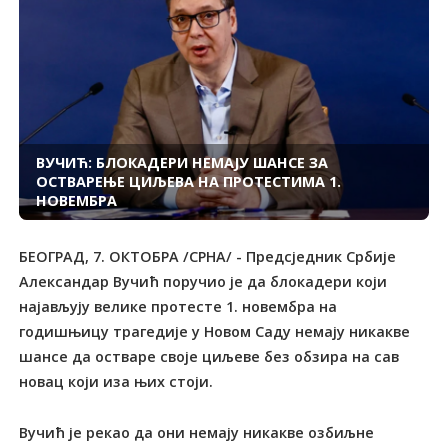
ВУЧИЋ: БЛОКАДЕРИ НЕМАЈУ ШАНСЕ ЗА
ОСТВАРЕЊЕ ЦИЉЕВА НА ПРОТЕСТИМА 1.
НОВЕМБРА
БЕОГРАД, 7. ОКТОБРА /СРНА/ - Предсједник Србије
Александар Вучић поручио је да блокадери који
најављују велике протесте 1. новембра на
годишњицу трагедије у Новом Саду немају никакве
шансе да остваре своје циљеве без обзира на сав
новац који иза њих стоји.
Вучић је рекао да они немају никакве озбиљне