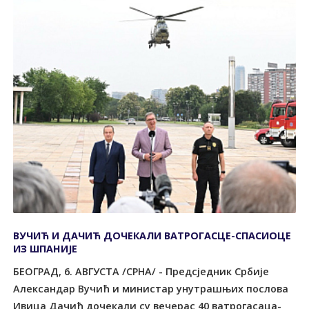
ВУЧИЋ И ДАЧИЋ ДОЧЕКАЛИ ВАТРОГАСЦЕ-СПАСИОЦЕ
ИЗ ШПАНИЈЕ
БЕОГРАД, 6. АВГУСТА /СРНА/ - Предсједник Србије
Александар Вучић и министар унутрашњих послова
Ивица Дачић дочекали су вечерас 40 ватрогасаца-