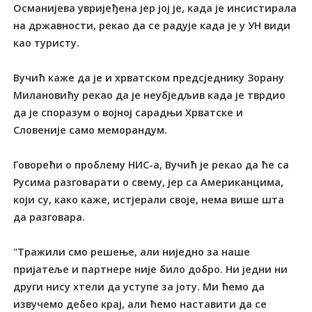
Османијева увријеђена јер јој је, када је инсистирала
на државности, рекао да се радује када је у УН види
као туристу.
Вучић каже да је и хрватском предсједнику Зорану
Милановићу рекао да је неубједљив када је тврдио
да је споразум о војној сарадњи Хрватске и
Словеније само меморандум.
Говорећи о проблему НИС-а, Вучић је рекао да ће са
Русима разговарати о свему, јер са Американцима,
који су, како каже, истјерали своје, нема више шта
да разговара.
"Тражили смо решење, али ниједно за наше
пријатеље и партнере није било добро. Ни једни ни
други нису хтели да уступе за јоту. Ми ћемо да
извучемо дебео крај, али ћемо наставити да се