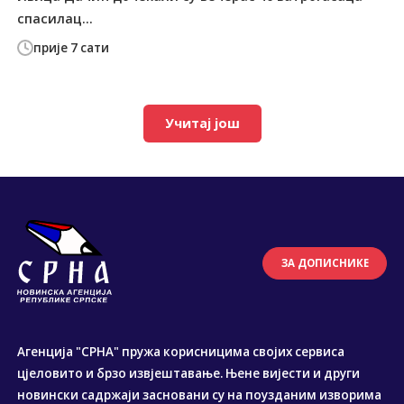
спасилац...
прије 7 сати
Учитај још
ЗА ДОПИСНИКЕ
Агенција "СРНА" пружа корисницима својих сервиса
цјеловито и брзо извјештавање. Њене вијести и други
новински садржаји засновани су на поузданим изворима