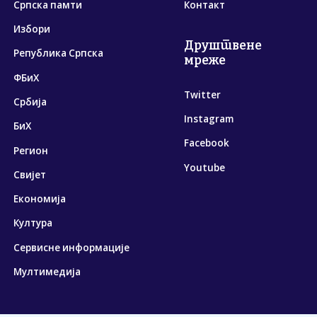
Српска памти
Контакт
Избори
Друштвене
Република Српска
мреже
ФБиХ
Twitter
Србија
Instagram
БиХ
Facebook
Регион
Youtube
Свијет
Економија
Култура
Сервисне информације
Мултимедија