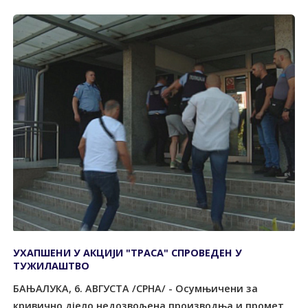
УХАПШЕНИ У АКЦИЈИ "ТРАСА" СПРОВЕДЕН У
ТУЖИЛАШТВО
БАЊАЛУКА, 6. АВГУСТА /СРНА/ - Осумњичени за
кривично дјело недозвољена производња и промет