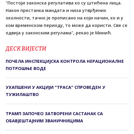
"Постоји законска регулатива ко су штићена лица.
Након престанка мандата и низа утврђених
околности, тачно је прописано на који начин, ко и у
ком временском периоду, то може да користи. Све се
одвија у законским регулама", рекао је Минић.
ДЕСК ВИЈЕСТИ
ПОЧЕЛА ИНСПЕКЦИЈСКА КОНTРОЛА НЕРАЦИОНАЛНЕ
ПОTРОШЊЕ ВОДЕ
УХАПШЕНИ У АКЦИЈИ "ТРАСА" СПРОВЕДЕН У
ТУЖИЛАШТВО
ТРАМП ЗАПОЧЕО ЗАТВОРЕНИ САСТАНАК СА
ОБАВЈЕШТАЈНИМ ЗВАНИЧНИЦИМА