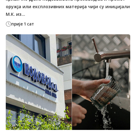
оружја или експлозивних материја чији су иницијали
М.К. из...
прије 1 сат