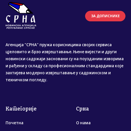
ЗА ДОПИСНИКЕ
Агенција "СРНА" пружа корисницима својих сервиса
цјеловито и брзо извјештавање. Њене вијести и други
новински садржаји засновани су на поузданим изворима
и рађени у складу са професионалним стандардима које
захтијева модерно извјештавање у садржинском и
техничком погледу.
Категорије
Срна
Почетна
О нама