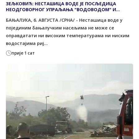
ЗЕЉКОВИЋ: НЕСТАШИЦА ВОДЕ ЈЕ ПОСЉЕДИЦА
НЕОДГОВОРНОГ УПРАЉАЊА "ВОДОВОДОМ" И
НЕБРИГЕ ГРАДСКЕ УПРАВЕ
БАЊАЛУКА, 6. АВГУСТА /СРНА/ - Несташица воде у
појединим бањалучким насељима не може се
оправдатати ни високим температурама ни ниским
водостајима риј...
прије 1 сат