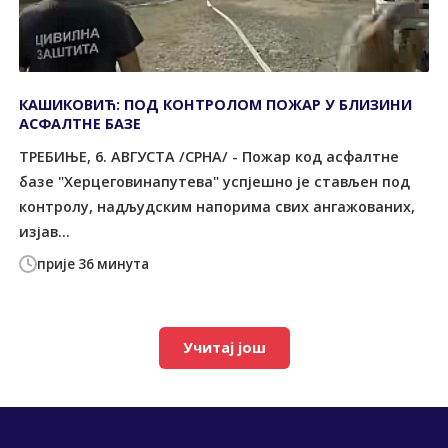
КАШИКОВИЋ: ПОД КОНТРОЛОМ ПОЖАР У БЛИЗИНИ
АСФАЛТНЕ БАЗЕ
TРЕБИЊЕ, 6. АВГУСTА /СРНА/ - Пожар код асфалтне
базе "Херцеговинапутева" успјешно је стављен под
контролу, надљудским напорима свих ангажованих,
изјав...
прије 36 минута
Учитај још