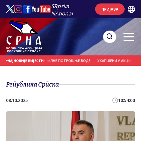
SRpska
ПРИЈАВА
NAtional
КОНTРОЛА НЕРАЦИОНАЛНЕ ПОTРОШЊЕ ВОДЕ
УХАПШЕНИ У АКЦИЈИ "ТРАСА"
НАЈНОВИЈЕ ВИЈЕСТИ:
Република Српска
08.10.2025
10:54:00