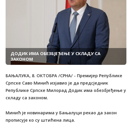
ДОДИК ИМА ОБЕЗБЈЕЂЕЊЕ У СКЛАДУ СА
ЗАКОНОМ
БАЊАЛУКА, 8. ОКТОБРА /СРНА/ - Премијер Републике
Српске Саво Минић изјавио је да предсједник
Републике Српске Милорад Додик има обезбјеђење у
складу са законом.
Минић је новинарима у Бањалуци рекао да закон
прописује ко су штићена лица.