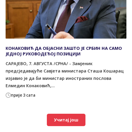
КОНАКОВИЋ ДА ОБЈАСНИ ЗАШТО ЈЕ СРБИН НА САМО
ЈЕДНОЈ РУКОВОДЕЋОЈ ПОЗИЦИЈИ
САРАЈЕВО, 7. АВГУСТА /СРНА/ - Замјеник
предсједавајуће Савјета министара Сташа Кошарац
изјавио је да би министар иностраних послова
Елмедин Конаковић,...
прије 3 сата
Учитај још