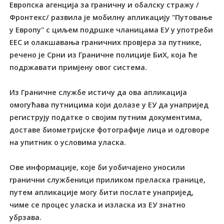
Европска агенција за граничну и обалску стражу /
Фронтекс/ развила је мобилну апликацију "Путовање
у Европу" с циљем подршке чланицама ЕУ у употреби
ЕЕС и олакшавања граничних провјера за путнике,
речено је Срни из Граничне полиције БиХ, која ће
подржавати примјену овог система.
Из Граничне службе истичу да ова апликација
омогућава путницима који долазе у ЕУ да унапријед
региструју податке о својим путним документима,
доставе биометријске фотографије лица и одговоре
на упитник о условима уласка.
Ове информације, које би уобичајено уносили
гранични службеници приликом преласка границе,
путем апликације могу бити послате унапријед,
чиме се процес уласка и изласка из ЕУ знатно
убрзава.