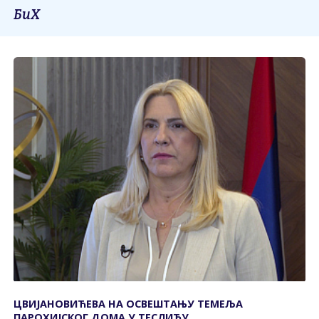
БиХ
ЦВИЈАНОВИЋЕВА НА ОСВЕШТАЊУ ТЕМЕЉА
ПАРОХИЈСКОГ ДОМА У ТЕСЛИЋУ