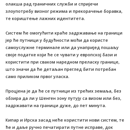
олакша рад граничних служби и спријечи
злоупотребу визног режима и прекорачење боравка,
те кориштење лажних идентитета.
Систем ће омогућити краће задржавање на граници
јер ће путници у будућности моћи да користе
самоуслужне терминале или да унапријед пошаљу
своје податке који ће се чувати у европској бази и
користити при сваком наредном преласку границе,
што значи да ће детаљан преглед бити потребан
само приликом првог уласка.
Процјена је да ће се путници из трећих земаља, без
обзира да ли у Шенген зону путују са визом или без,
задржавати на граници дуже, до пет минута.
Кипар и Ирска засад неће користити нови систем, те
ће и даље ручно печатирати путне исправе, док