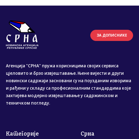
ЗА ДОПИСНИКЕ
Агенција "СРНА" пружа корисницима својих сервиса
цјеловито и брзо извјештавање. Њене вијести и други
новински садржаји засновани су на поузданим изворима
и рађени у складу са професионалним стандардима које
захтијева модерно извјештавање у садржинском и
техничком погледу.
Категорије
Срна