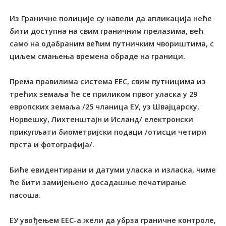
Из Граничне полиције су навели да апликација неће
бити доступна на свим граничним прелазима, већ
само на одабраним већим путничким чвориштима, с
циљем смањења времена обраде на граници.
Према правилима система ЕЕС, свим путницима из
трећих земаља ће се приликом првог уласка у 29
европских земаља /25 чланица ЕУ, уз Швајцарску,
Норвешку, Лихтенштајн и Исланд/ електронски
прикупљати биометријски подаци /отисци четири
прста и фотографија/.
Биће евидентирани и датуми уласка и изласка, чиме
ће бити замијењено досадашње печатирање
пасоша.
ЕУ увођењем ЕЕС-а жели да убрза граничне контроле,