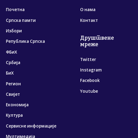
Почетна
О нама
Српска памти
Контакт
Избори
Друштвене
Република Српска
мреже
ФБиХ
Twitter
Србија
Instagram
БиХ
Facebook
Регион
Youtube
Свијет
Економија
Култура
Сервисне информације
Мултимедија