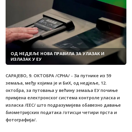
ОД НЕДЈЕЉЕ НОВА ПРАВИЛА ЗА УЛАЗАК И
ИЗЛАЗАК У ЕУ
САРАЈЕВО, 9. ОКТОБРА /СРНА/ - За путнике из 59
земаља, међу којима је и БиХ, од недјеље, 12.
октобра, за путовања у већину земаља ЕУ почиње
примјена електронског система контроле уласка и
изласка /ЕЕС/ што подразумијева обавезно давање
биометријских података /отисци четири прста и
фотографија/.