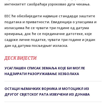
интензитет саобраћаја узроковао дуга чекања.
ЕЕС ће обезбиједити највише стандарде заштите
података и приватности. Евиденција о уласцима и
изласцима ће се чувати три године од датума
креирања, док ће се појединачне датотеке, које
садрже личне податке, чувати три године и један
дан од датума посљедњег изласка.
ДЕСК ВИЈЕСТИ
УСАГЛАШЕН СПИСАК ЗЕМАЉА КОЈЕ БИ МОГЛЕ
НАДЗИРАТИ РАЗОРУЖАВАЊЕ ХЕЗБОЛАХА
ОСТАЦИ ЊЕМАЧКИХ ВОЈНИКА И МОТОЦИКЛ ИЗ
ДРУГОГ СВЈЕТСКОГ РАТА ИЗВУЧЕНИ ИЗ ДУНАВА