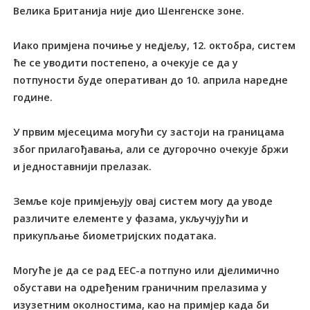
Велика Британија није дио Шенгенске зоне.
Иако примјена почиње у недјељу, 12. октобра, систем
ће се уводити постепено, а очекује се да у
потпуности буде оперативан до 10. априла наредне
године.
У првим мјесецима могући су застоји на границама
због прилагођавања, али се дугорочно очекује бржи
и једноставнији прелазак.
Земље које примјењују овај систем могу да уводе
различите елементе у фазама, укључујући и
прикупљање биометријских података.
Могуће је да се рад ЕЕС-а потпуно или дјелимично
обустави на одређеним граничним прелазима у
изузетним околностима, као на примјер када би