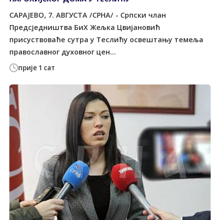
САРАЈЕВО, 7. АВГУСТА /СРНА/ - Српски члан
Предсједништва БиХ Жељка Цвијановић
присуствоваће сутра у Теслићу освештању темеља
православног духовног цен...
прије 1 сат