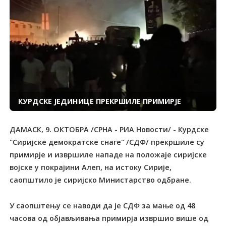
КУРДСКЕ ЈЕДИНИЦЕ ПРЕКРШИЛЕ ПРИМИРЈЕ
ДАМАСК, 9. ОКТОБРА /СРНА - РИА Новости/ - Курдске
"Сиријске демократске снаге" /СДФ/ прекршиле су
примирје и извршиле нападе на положаје сиријске
војске у покрајини Алеп, на истоку Сирије,
саопштило је сиријско Министарство одбране.
У саопштењу се наводи да је СДФ за мање од 48
часова од објављивања примирја извршио више од