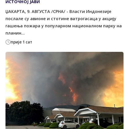
ИСТОЧНОЈ ЈАВИ
ЏАКАРТА, 9. АВГУСТА /СРНА/ - Власти Индонезије
послале су авионе и стотине ватрогасаца у акцију
гашења пожара у популарном националном парку на
планин...
прије 1 сат