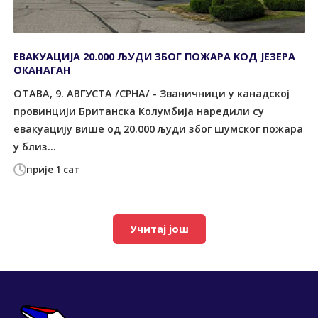
ЕВАКУАЦИЈА 20.000 ЉУДИ ЗБОГ ПОЖАРА КОД ЈЕЗЕРА
ОКАНАГАН
ОТАВА, 9. АВГУСТА /СРНА/ - Званичници у канадској
провинцији Британска Колумбија наредили су
евакуацију више од 20.000 људи због шумског пожара
у близ...
прије 1 сат
Учитај још