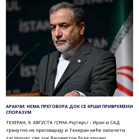
АРАКЧИ: НЕМА ПРЕГОВОРА ДОК СЕ КРШИ ПРИВРЕМЕНИ
СПОРАЗУМ
ТЕХЕРАН, 9. АВГУСТА /СРНА-Ројтерс/ - Иран и САД
тренутно не преговарају и Техеран неће започети
тај процес све док Вашингтон буде кршио