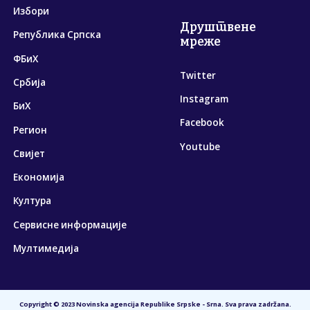
Избори
Друштвене
Република Српска
мреже
ФБиХ
Twitter
Србија
Instagram
БиХ
Facebook
Регион
Youtube
Свијет
Економија
Култура
Сервисне информације
Мултимедија
Copyright © 2023 Novinska agencija Republike Srpske - Srna. Sva prava zadržana.