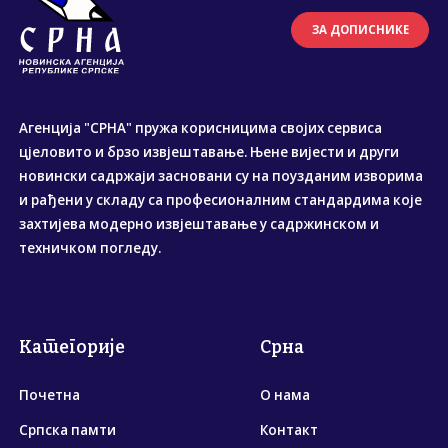
ЗА ДОПИСНИКЕ
Агенција "СРНА" пружа корисницима својих сервиса
цјеловито и брзо извјештавање. Њене вијести и други
новински садржаји засновани су на поузданим изворима
и рађени у складу са професионалним стандардима које
захтијева модерно извјештавање у садржинском и
техничком погледу.
Категорије
Срна
Почетна
О нама
Српска памти
Контакт