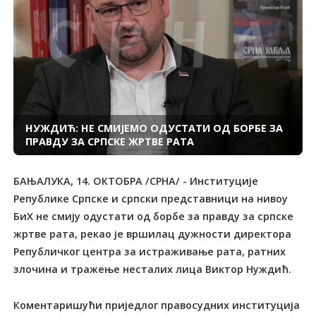
НУЖДИЋ: НЕ СМИЈЕМО ОДУСТАТИ ОД БОРБЕ ЗА
ПРАВДУ ЗА СРПСКЕ ЖРТВЕ РАТА
БАЊАЛУКА, 14. ОКТОБРА /СРНА/ - Институције
Републике Српске и српски представници на нивоу
БиХ не смију одустати од борбе за правду за српске
жртве рата, рекао је вршилац дужности директора
Републичког центра за истраживање рата, ратних
злочина и тражење несталих лица Виктор Нуждић.
Коментаришући приједлог правосудних институција