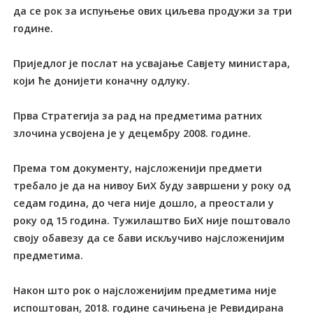
да се рок за испуњење ових циљева продужи за три
године.
Приједлог је послат на усвајање Савјету министара,
који ће донијети коначну одлуку.
Прва Стратегија за рад на предметима ратних
злочина усвојена је у децембру 2008. године.
Према том документу, најсложенији предмети
требало је да на нивоу БиХ буду завршени у року од
седам година, до чега није дошло, а преостали у
року од 15 година. Тужилаштво БиХ није поштовало
своју обавезу да се бави искључиво најсложенијим
предметима.
Након што рок о најсложенијим предметима није
испоштован, 2018. године сачињена је Ревидирана