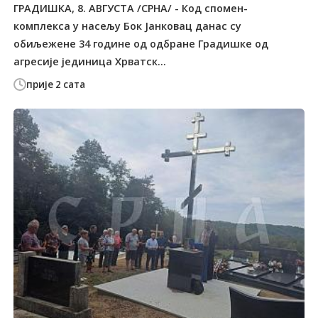
ГРАДИШКА, 8. АВГУСТА /СРНА/ - Код спомен-
комплекса у насељу Бок Јанковац данас су
обиљежене 34 године од одбране Градишке од
агресије јединица Хрватск...
прије 2 сата