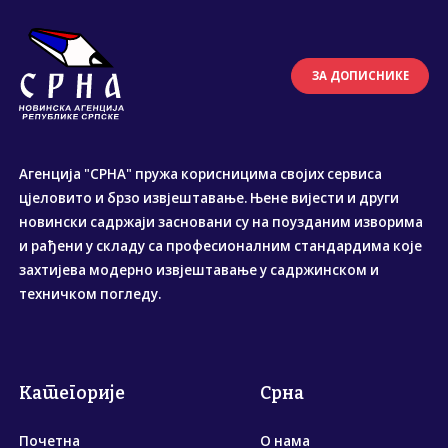
ЗА ДОПИСНИКЕ
Агенција "СРНА" пружа корисницима својих сервиса
цјеловито и брзо извјештавање. Њене вијести и други
новински садржаји засновани су на поузданим изворима
и рађени у складу са професионалним стандардима које
захтијева модерно извјештавање у садржинском и
техничком погледу.
Категорије
Срна
Почетна
О нама