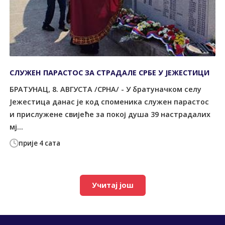
СЛУЖЕН ПАРАСТОС ЗА СТРАДАЛЕ СРБЕ У ЈЕЖЕСТИЦИ
БРАТУНАЦ, 8. АВГУСТА /СРНА/ - У братуначком селу
Јежестица данас је код споменика служен парастос
и прислужене свијеће за покој душа 39 настрадалих
мј...
прије 4 сата
Учитај још