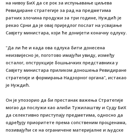
на нивоу БиХ да се рок за испуњавање циљева
Ревидиране стратегије за рад на предметима
ратних злочина продужи за три године, Нуждић је
рекао Срни да је овај приједлог послат на усвајање
Савјету министара, који ће донијети коначну одлуку.
"Да ли ће и када ова одлука бити донесена
неизвијесно је, поготово имајући увиду, између
осталог, опструкције бошњачких представника у
Савјету министара приликом доношења Ревидиране
стратегије и формирања Надзорног органа", истакао
је Нуждић.
Он је упозорио да би престанак важења Стратегије
могао да послужи као алиби Тужилаштву и Суду БиХ
да селективно приступају предметима, односно да
одређују приоритете према сопственим процјенама,
позивајући се на ограничене материјалне и људске