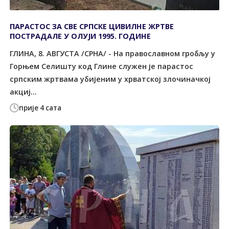
ПАРАСТОС ЗА СВЕ СРПСКЕ ЦИВИЛНЕ ЖРТВЕ
ПОСТРАДАЛЕ У ОЛУЈИ 1995. ГОДИНЕ
ГЛИНА, 8. АВГУСTА /СРНА/ - На православном гробљу у
Горњем Селишту код Глине служен је парастос
српским жртвама убијеним у хрватској злочиначкој
акциј...
прије 4 сата