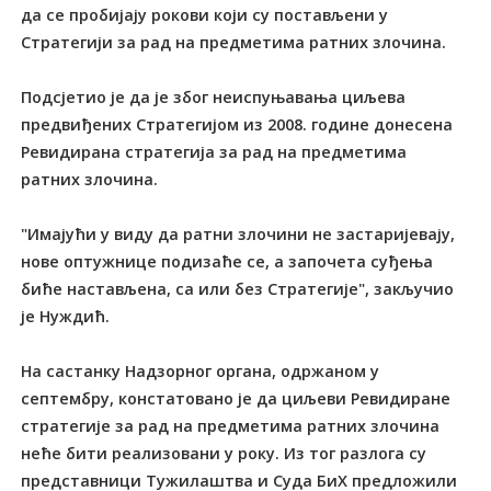
да се пробијају рокови који су постављени у
Стратегији за рад на предметима ратних злочина.
Подсјетио је да је због неиспуњавања циљева
предвиђених Стратегијом из 2008. године донесена
Ревидирана стратегија за рад на предметима
ратних злочина.
"Имајући у виду да ратни злочини не застаријевају,
нове оптужнице подизаће се, а започета суђења
биће настављена, са или без Стратегије", закључио
је Нуждић.
На састанку Надзорног органа, одржаном у
септембру, констатовано је да циљеви Ревидиране
стратегије за рад на предметима ратних злочина
неће бити реализовани у року. Из тог разлога су
представници Тужилаштва и Суда БиХ предложили