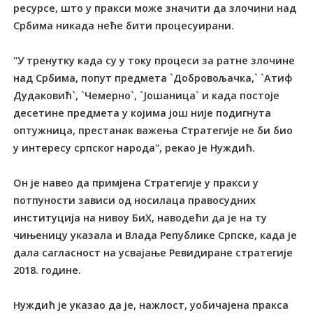
ресурсе, што у пракси може значити да злочини над
Србима никада неће бити процесуирани.
"У тренутку када су у току процеси за ратне злочине
над Србима, попут предмета `Добровољачка,` `Атиф
Дудаковић`, `Чемерно`, `Јошаница` и када постоје
десетине предмета у којима још није подигнута
оптужница, престанак важења Стратегије не би био
у интересу српског народа", рекао је Нуждић.
Он је навео да примјена Стратегије у пракси у
потпуности зависи од носилаца правосудних
институција на нивоу БиХ, наводећи да је на ту
чињеницу указала и Влада Републике Српске, када је
дала сагласност на усвајање Ревидиране стратегије
2018. године.
Нуждић је указао да је, нажлост, уобичајена пракса