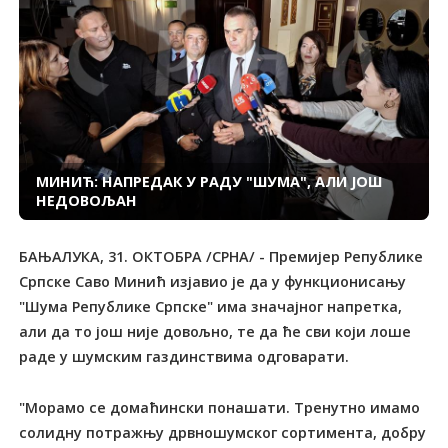
МИНИЋ: НАПРЕДАК У РАДУ "ШУМА", АЛИ ЈОШ
НЕДОВОЉАН
БАЊАЛУКА, 31. ОКТОБРА /СРНА/ - Премијер Републике
Српске Саво Минић изјавио је да у функционисању
"Шума Републике Српске" има значајног напретка,
али да то још није довољно, те да ће сви који лоше
раде у шумским газдинствима одговарати.
"Морамо се домаћински понашати. Тренутно имамо
солидну потражњу дрвношумског сортимента, добру