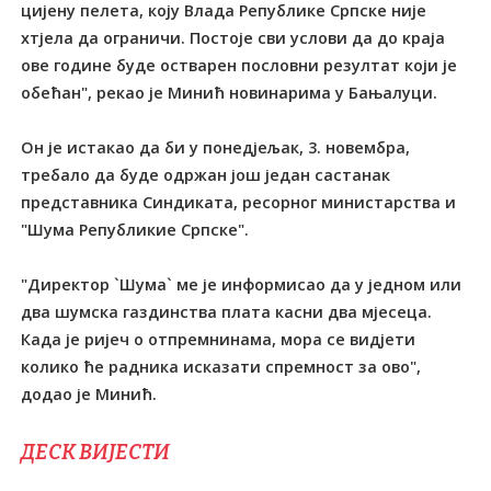
цијену пелета, коју Влада Републике Српске није
хтјела да ограничи. Постоје сви услови да до краја
ове године буде остварен пословни резултат који је
обећан", рекао је Минић новинарима у Бањалуци.
Он је истакао да би у понедјељак, 3. новембра,
требало да буде одржан још један састанак
представника Синдиката, ресорног министарства и
"Шума Републикие Српске".
"Директор `Шума` ме је информисао да у једном или
два шумска газдинства плата касни два мјесеца.
Када је ријеч о отпремнинама, мора се видјети
колико ће радника исказати спремност за ово",
додао је Минић.
ДЕСК ВИЈЕСТИ