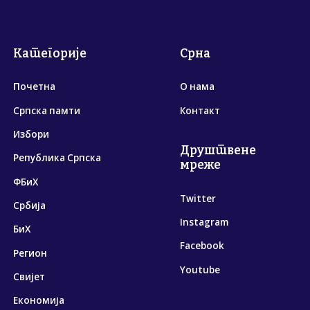
Категорије
Срна
Почетна
О нама
Српска памти
Контакт
Избори
Друштвене
Република Српска
мреже
ФБиХ
Twitter
Србија
Instagram
БиХ
Facebook
Регион
Youtube
Свијет
Економија