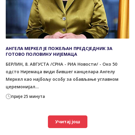
АНГЕЛА МЕРКЕЛ ЈЕ ПОЖЕЉАН ПРЕДСЈЕДНИК ЗА
ГОТОВО ПОЛОВИНУ НИЈЕМАЦА
БЕРЛИН, 8. АВГУСТА /СРНА - РИА Новости/ - Око 50
одсто Нијемаца види бившег канцелара Ангелу
Меркел као најбољу особу за обављање углавном
церемонијал...
прије 25 минута
Учитај још