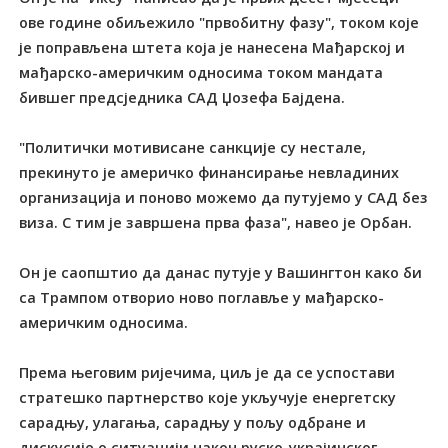
ове године обиљежило "првобитну фазу", током које
је поправљена штета која је нанесена Мађарској и
мађарско-америчким односима током мандата
бившег предсједника САД Џозефа Бајдена.
"Политички мотивисане санкције су нестале,
прекинуто је америчко финансирање невладиних
организација и поново можемо да путујемо у САД без
виза. С тим је завршена прва фаза", навео је Орбан.
Он је саопштио да данас путује у Вашингтон како би
са Трампом отворио ново поглавље у мађарско-
америчким односима.
Према његовим ријечима, циљ је да се успостави
стратешко партнерство које укључује енергетску
сарадњу, улагања, сарадњу у пољу одбране и
дискусије о ситуацији након руско-украјинског