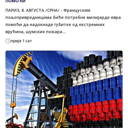
ПОМОЋИ
ПАРИЗ, 8. АВГУСТА /СРНА/ - Француским
пољопривредницима биће потребне милијарде евра
помоћи да надокнаде губитке од екстремних
врућина, шумских пожара...
прије 1 сат