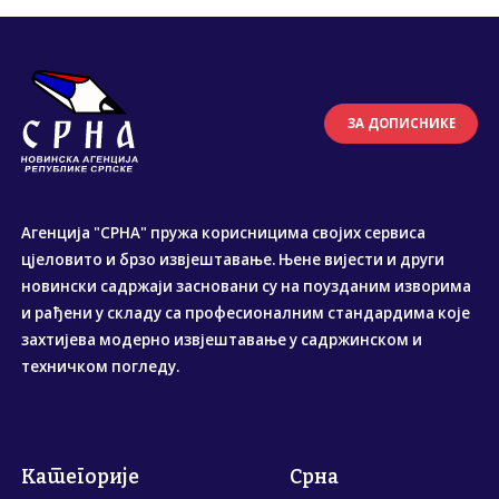
ЗА ДОПИСНИКЕ
Агенција "СРНА" пружа корисницима својих сервиса
цјеловито и брзо извјештавање. Њене вијести и други
новински садржаји засновани су на поузданим изворима
и рађени у складу са професионалним стандардима које
захтијева модерно извјештавање у садржинском и
техничком погледу.
Категорије
Срна