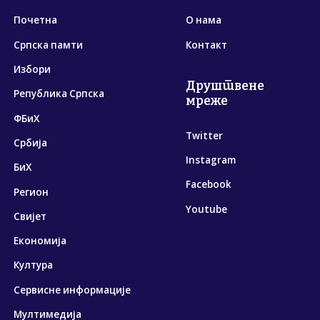
Почетна
О нама
Српска памти
Контакт
Избори
Друштвене
Република Српска
мреже
ФБиХ
Twitter
Србија
Instagram
БиХ
Facebook
Регион
Youtube
Свијет
Економија
Култура
Сервисне информације
Мултимедија