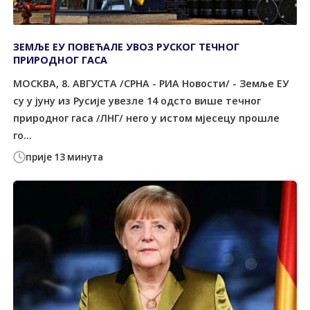
ЗЕМЉЕ ЕУ ПОВЕЋАЛЕ УВОЗ РУСКОГ ТЕЧНОГ
ПРИРОДНОГ ГАСА
МОСКВА, 8. АВГУСТА /СРНА - РИА Новости/ - Земље ЕУ
су у јуну из Русије увезле 14 одсто више течног
природног гаса /ЛНГ/ него у истом мјесецу прошле
го...
прије 13 минута