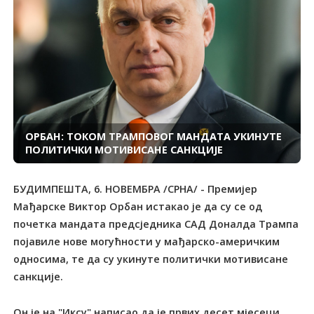
ОРБАН: ТОКОМ ТРАМПОВОГ МАНДАТА УКИНУТЕ
ПОЛИТИЧКИ МОТИВИСАНЕ САНКЦИЈЕ
БУДИМПЕШТА, 6. НОВЕМБРА /СРНА/ - Премијер
Мађарске Виктор Орбан истакао је да су се од
почетка мандата предсједника САД Доналда Трампа
појавиле нове могућности у мађарско-америчким
односима, те да су укинуте политички мотивисане
санкције.
Он је на "Иксу" написао да је првих десет мјесеци