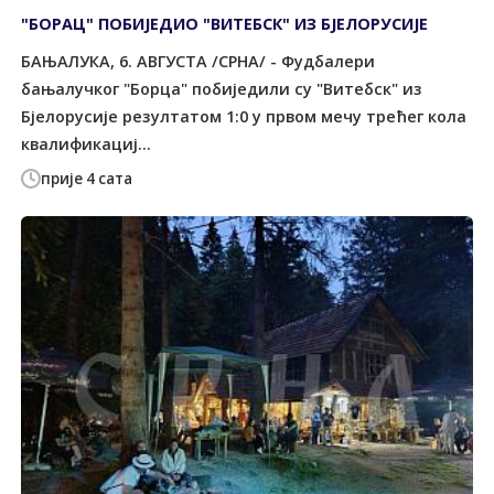
"БОРАЦ" ПОБИЈЕДИО "ВИТЕБСК" ИЗ БЈЕЛОРУСИЈЕ
БАЊАЛУКА, 6. АВГУСТА /СРНА/ - Фудбалери
бањалучког "Борца" побиједили су "Витебск" из
Бјелорусије резултатом 1:0 у првом мечу трећег кола
квалификациј...
прије 4 сата