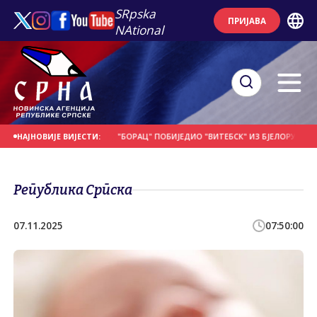
SRpska
ПРИЈАВА
NAtional
Е НА ДАНАШЊИ ДАН
"БОРАЦ" ПОБИЈЕДИО "ВИТЕБСК" ИЗ БЈЕЛОРУСИЈЕ
П
НАЈНОВИЈЕ ВИЈЕСТИ:
Република Српска
07.11.2025
07:50:00