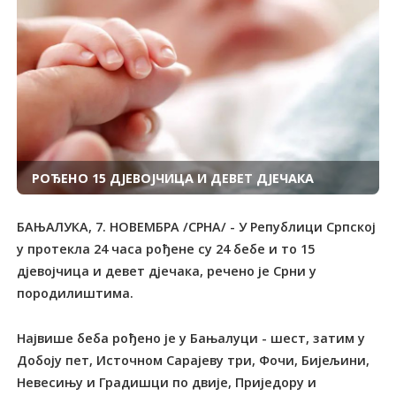
РОЂЕНО 15 ДЈЕВОЈЧИЦА И ДЕВЕТ ДЈЕЧАКА
БАЊАЛУКА, 7. НОВЕМБРА /СРНА/ - У Републици Српској
у протекла 24 часа рођене су 24 бебе и то 15
дјевојчица и девет дјечака, речено је Срни у
породилиштима.
Највише беба рођено је у Бањалуци - шест, затим у
Добоју пет, Источном Сарајеву три, Фочи, Бијељини,
Невесињу и Градишци по двије, Приједору и