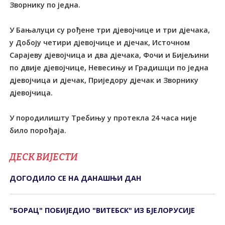
Зворнику по једна.
У Бањалуци су рођене три дјевојчице и три дјечака,
у Добоју четири дјевојчице и дјечак, Источном
Сарајеву дјевојчица и два дјечака, Фочи и Бијељини
по двије дјевојчице, Невесињу и Градишци по једна
дјевојчица и дјечак, Приједору дјечак и Зворнику
дјевојчица.
У породилишту Требињу у протекла 24 часа није
било порођаја.
ДЕСК ВИЈЕСТИ
ДОГОДИЛО СЕ НА ДАНАШЊИ ДАН
"БОРАЦ" ПОБИЈЕДИО "ВИТЕБСК" ИЗ БЈЕЛОРУСИЈЕ