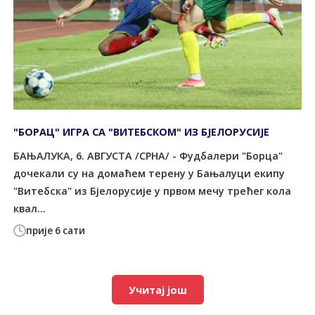
"БОРАЦ" ИГРА СА "ВИТЕБСКОМ" ИЗ БЈЕЛОРУСИЈЕ
БАЊАЛУКА, 6. АВГУСТА /СРНА/ - Фудбалери "Борца"
дочекали су на домаћем терену у Бањалуци екипу
"Витебска" из Бјелорусије у првом мечу трећег кола
квал...
прије 6 сати
Учитај још