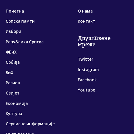
Почетна
О нама
Српска памти
Контакт
Избори
Друштвене
Република Српска
мреже
ФБиХ
Twitter
Србија
Instagram
БиХ
Facebook
Регион
Youtube
Свијет
Економија
Култура
Сервисне информације