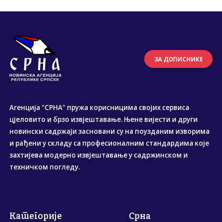
ЗА ДОПИСНИКЕ
Агенција "СРНА" пружа корисницима својих сервиса
цјеловито и брзо извјештавање. Њене вијести и други
новински садржаји засновани су на поузданим изворима
и рађени у складу са професионалним стандардима које
захтијева модерно извјештавање у садржинском и
техничком погледу.
Категорије
Срна