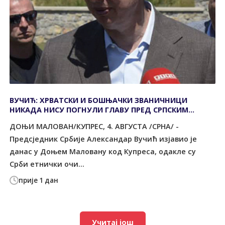
ВУЧИЋ: ХРВАТСКИ И БОШЊАЧКИ ЗВАНИЧНИЦИ
НИКАДА НИСУ ПОГНУЛИ ГЛАВУ ПРЕД СРПСКИМ
ЖРТВАМА
ДОЊИ МАЛОВАН/КУПРЕС, 4. АВГУСТА /СРНА/ -
Предсједник Србије Александар Вучић изјавио је
данас у Доњем Маловану код Купреса, одакле су
Срби етнички очи...
прије 1 дан
Учитај још