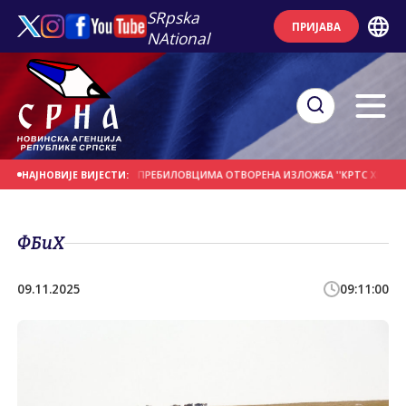
SRpska
ПРИЈАВА
NAtional
 ДАНАШЊИ ДАН
У ПРЕБИЛОВЦИМА ОTВОРЕНА ИЗЛОЖБА ''КРTС ХЕРЦЕГОВАЧ
НАЈНОВИЈЕ ВИЈЕСТИ:
ФБиХ
09.11.2025
09:11:00