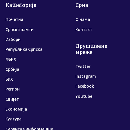
Категорије
Срна
Почетна
О нама
Српска памти
Контакт
Избори
Друштвене
Република Српска
мреже
ФБиХ
Twitter
Србија
Instagram
БиХ
Facebook
Регион
Youtube
Свијет
Економија
Култура
Сервисне информације