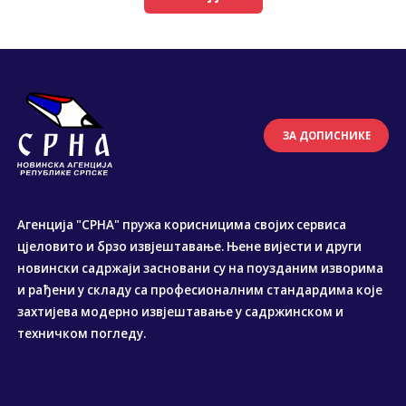
ЗА ДОПИСНИКЕ
Агенција "СРНА" пружа корисницима својих сервиса
цјеловито и брзо извјештавање. Њене вијести и други
новински садржаји засновани су на поузданим изворима
и рађени у складу са професионалним стандардима које
захтијева модерно извјештавање у садржинском и
техничком погледу.