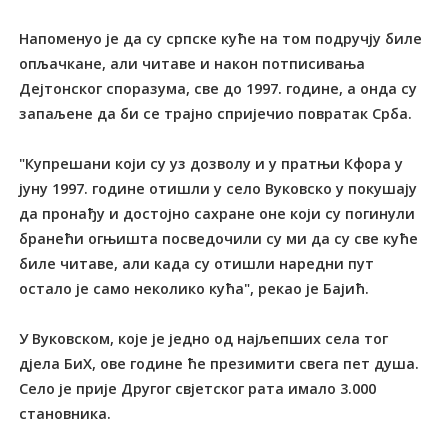
Напоменуо је да су српске куће на том подручју биле
опљачкане, али читаве и након потписивања
Дејтонског споразума, све до 1997. године, а онда су
запаљене да би се трајно спријечио повратак Срба.
"Купрешани који су уз дозволу и у пратњи Кфора у
јуну 1997. године отишли у село Вуковско у покушају
да пронађу и достојно сахране оне који су погинули
бранећи огњишта посведочили су ми да су све куће
биле читаве, али када су отишли наредни пут
остало је само неколико кућа", рекао је Бајић.
У Вуковском, које је једно од најљепших села тог
дјела БиХ, ове године ће презимити свега пет душа.
Село је прије Другог свјетског рата имало 3.000
становника.