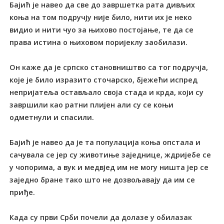
Бајић је навео да све до завршетка рата дивљих
коња на том подручју није било, нити их је неко
видио и нити чуо за њихово постојање, те да се
права истина о њиховом поријеклу заобилази.
Он каже да је српско становништво са тог подручја,
које је било изразито сточарско, бјежећи испред
непријатеља остављало своја стада и крда, који су
завршили као ратни плијен али су се коњи
одметнули и спасили.
Бајић је навео да је та популација коња опстала и
сачувала се јер су животиње заједнице, ждријебе се
у чопорима, а вук и медвјед им не могу ништа јер се
заједно бране тако што не дозвољавају да им се
приђе.
Када су први Срби почели да долазе у обилазак