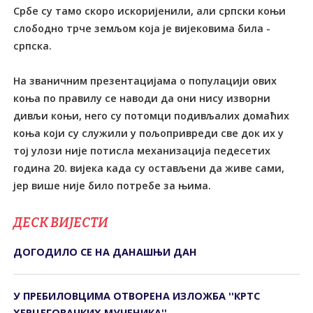
Србе су тамо скоро искоријенили, али српски коњи
слободно трче земљом која је вијековима била -
српска.
На званичним презентацијама о популацији ових
коња по правилу се наводи да они нису изворни
дивљи коњи, него су потомци подивљалих домаћих
коња који су служили у пољопривреди све док их у
тој улози није потисла механизација педесетих
година 20. вијека када су остављени да живе сами,
јер више није било потребе за њима.
ДЕСК ВИЈЕСТИ
ДОГОДИЛО СЕ НА ДАНАШЊИ ДАН
У ПРЕБИЛОВЦИМА ОTВОРЕНА ИЗЛОЖБА ''КРTС
ХЕРЦЕГОВАЧКИХ МУЧЕНИКА''