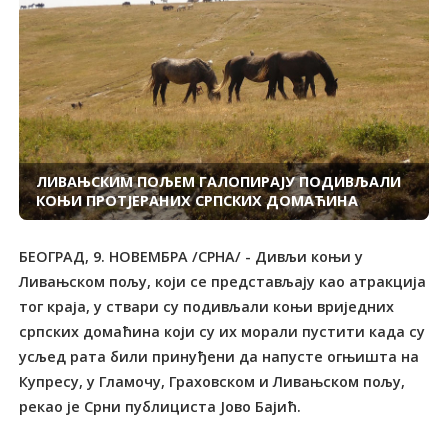
ЛИВАЊСКИМ ПОЉЕМ ГАЛОПИРАЈУ ПОДИВЉАЛИ
КОЊИ ПРОТЈЕРАНИХ СРПСКИХ ДОМАЋИНА
БЕОГРАД, 9. НОВЕМБРА /СРНА/ - Дивљи коњи у
Ливањском пољу, који се представљају као атракција
тог краја, у ствари су подивљали коњи вриједних
српских домаћина који су их морали пустити када су
усљед рата били принуђени да напусте огњишта на
Купресу, у Гламочу, Граховском и Ливањском пољу,
рекао је Срни публициста Јово Бајић.