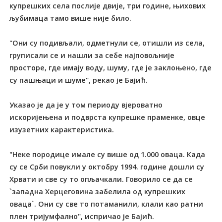
купрешких села послије двије, три године, њихових
љубимаца тамо више није било.
"Они су подивљали, одметнули се, отишли из села,
груписали се и нашли за себе најповољније
просторе, где имају воду, шуму, где је заклоњено, где
су пашњаци и шуме", рекао је Бајић.
Указао је да је у том периоду вјероватно
искоријењена и подврста купрешке праменке, овце
изузетних карактеристика.
"Неке породице имале су више од 1.000 оваца. Када
су се Срби повукли у октобру 1994. године дошли су
Хрвати и све су то опљачкали. Говорило се да се
`западна Херцеговина забелила од купрешких
оваца`. Они су све то потаманили, клали као ратни
плен тријумфално", испричао је Бајић.