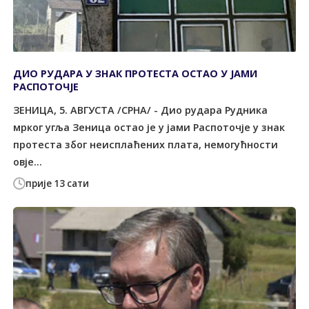
ДИО РУДАРА У ЗНАК ПРОТЕСТА ОСТАО У ЈАМИ
РАСПОТОЧЈЕ
ЗЕНИЦА, 5. АВГУСТА /СРНА/ - Дио рудара Рудника
мрког угља Зеница остао је у јами Распоточје у знак
протеста због неисплаћених плата, немогућности
овје...
прије 13 сати