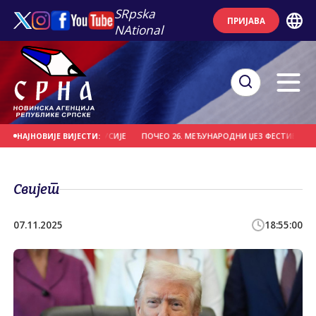
SRpska
ПРИЈАВА
NAtional
ВИТЕБСК" ИЗ БЈЕЛОРУСИЈЕ
ПОЧЕО 26. МЕЂУНАРОДНИ ЏЕЗ ФЕСТИВАЛ НА ЗЕ
НАЈНОВИЈЕ ВИЈЕСТИ:
Свијет
07.11.2025
18:55:00