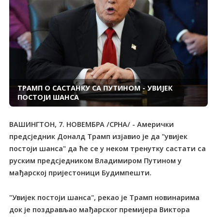
ТРАМП О САСТАНКУ СА ПУТИНОМ - УВИЈЕК
ПОСТОЈИ ШАНСА
ВАШИНГТОН, 7. НОВЕМБРА /СРНА/ - Амерички
предсједник Доналд Трамп изјавио је да "увијек
постоји шанса" да ће се у неком тренутку састати са
руским предсједником Владимиром Путином у
мађарској пријестоници Будимпешти.
"Увијек постоји шанса", рекао је Трамп новинарима
док је поздрављао мађарског премијера Виктора