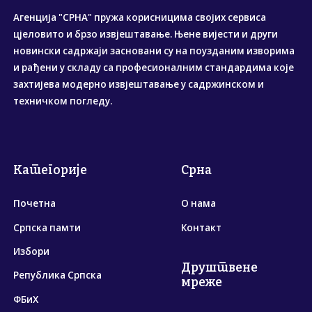
Агенција "СРНА" пружа корисницима својих сервиса
цјеловито и брзо извјештавање. Њене вијести и други
новински садржаји засновани су на поузданим изворима
и рађени у складу са професионалним стандардима које
захтијева модерно извјештавање у садржинском и
техничком погледу.
Категорије
Срна
Почетна
О нама
Српска памти
Контакт
Избори
Друштвене
Република Српска
мреже
ФБиХ