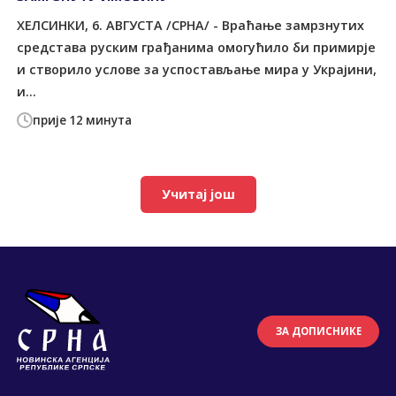
ХЕЛСИНКИ, 6. АВГУСТА /СРНА/ - Враћање замрзнутих
средстава руским грађанима омогућило би примирје
и створило услове за успостављање мира у Украјини,
и...
прије 12 минута
Учитај још
ЗА ДОПИСНИКЕ