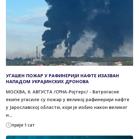
УГАШЕН ПОЖАР У РАФИНЕРИЈИ НАФТЕ ИЗАЗВАН
НАПАДОМ УКРАЈИНСКИХ ДРОНОВА
МОСКВА, 6. АВГУСТА /СРНА-Ројтерс/ - Ватрогасне
екипе угасиле су пожар у великој рафинерији нафте
у Јарославској области, који је избио након великог
н...
прије 1 сат