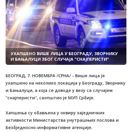
УХАПШЕНО ВИШЕ ЛИЦА У БЕОГРАДУ, ЗВОРНИКУ
И БАЊАЛУЦИ ЗБОГ СЛУЧАЈА "СНАЈПЕРИСТИ"
БЕОГРАД, 7. НОВЕМБРА /СРНА/ - Више лица је
ухапшено на неколико локација у Београду, Зворнику
и Бањалуци, а која се доводе у везу са случајем
"снајперисти", саопштио је МУП Србије.
Хапшења су обављена у оквиру заједничких
активности Министарства унутрашњих послова и
Безбједносно-информативне агенције.