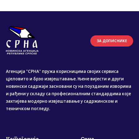
ЗА ДОПИСНИКЕ
Агенција "СРНА" пружа корисницима својих сервиса
цјеловито и брзо извјештавање. Њене вијести и други
новински садржаји засновани су на поузданим изворима
и рађени у складу са професионалним стандардима које
захтијева модерно извјештавање у садржинском и
техничком погледу.