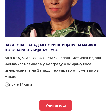
ЗАХАРОВА: ЗАПАД ИГНОРИШЕ ИЗЈАВУ ЊЕМАЧКОГ
НОВИНАРА О УБИЈАЊУ РУСА
МОСКВА, 9. АВГУСТА /СРНА/ - Реваншистичка изјава
њемачког новинара у Београду о убијању Руса
игнорисана је на Западу, јер управо о томе тамо и
мисле,...
прије 14 сати
Учитај још