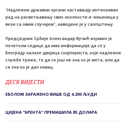
"Надлежни државни органи настављају интензиван
рад на расветљавању свих околности и чињеница у
вези са овим случајем", наведено је у саопштењу.
Предсједник Србије Александар Вучић изјавио је
почетком седице да има информације да се у
Београду налазе двојица снајпериста, које надлежне
службе траже, те да се још не зна ко је мета, али да
се зна ко је дао новац.
ДЕСК ВИЈЕСТИ
ЕБОЛОМ ЗАРАЖЕНО ВИШЕ ОД 4.200 ЉУДИ
ЦИЈЕНА "БРЕНТА" ПРЕМАШИЛА 85 ДОЛАРА