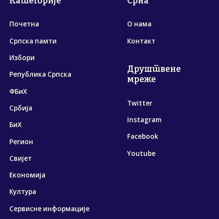
Категорије
Срна
Почетна
О нама
Српска памти
Контакт
Избори
Друштвене
Република Српска
мреже
ФБиХ
Twitter
Србија
Instagram
БиХ
Facebook
Регион
Youtube
Свијет
Економија
Култура
Сервисне информације