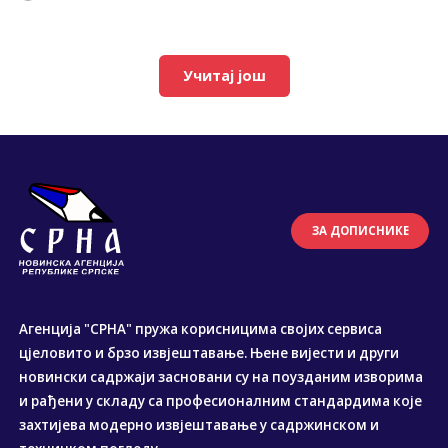
Учитај још
ЗА ДОПИСНИКЕ
Агенција "СРНА" пружа корисницима својих сервиса
цјеловито и брзо извјештавање. Њене вијести и други
новински садржаји засновани су на поузданим изворима
и рађени у складу са професионалним стандардима које
захтијева модерно извјештавање у садржинском и