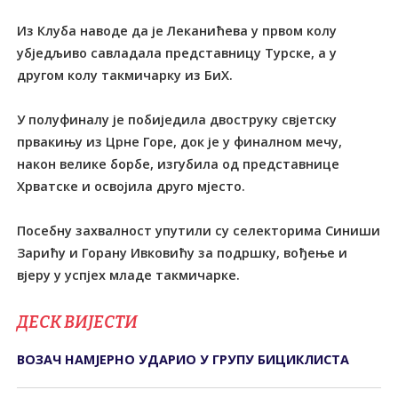
Из Клуба наводе да је Леканићева у првом колу
убједљиво савладала представницу Турске, а у
другом колу такмичарку из БиХ.
У полуфиналу је побиједила двоструку свјетску
првакињу из Црне Горе, док је у финалном мечу,
након велике борбе, изгубила од представнице
Хрватске и освојила друго мјесто.
Посебну захвалност упутили су селекторима Синиши
Зарићу и Горану Ивковићу за подршку, вођење и
вјеру у успјех младе такмичарке.
ДЕСК ВИЈЕСТИ
ВОЗАЧ НАМЈЕРНО УДАРИО У ГРУПУ БИЦИКЛИСТА