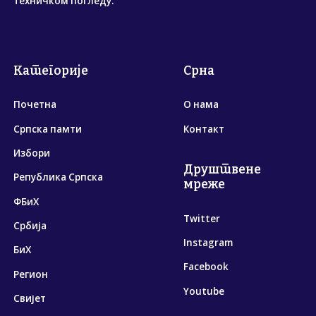
техничком погледу.
Категорије
Срна
Почетна
О нама
Српска памти
Контакт
Избори
Друштвене
Република Српска
мреже
ФБиХ
Twitter
Србија
Instagram
БиХ
Facebook
Регион
Youtube
Свијет