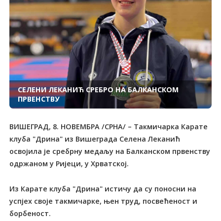
СЕЛЕНИ ЛЕКАНИЋ СРЕБРО НА БАЛКАНСКОМ
ПРВЕНСТВУ
ВИШЕГРАД, 8. НОВЕМБРА /СРНА/ – Такмичарка Карате
клуба "Дрина" из Вишеграда Селена Леканић
освојила је сребрну медаљу на Балканском првенству
одржаном у Ријеци, у Хрватској.
Из Карате клуба "Дрина" истичу да су поносни на
успјех своје такмичарке, њен труд, посвећеност и
борбеност.