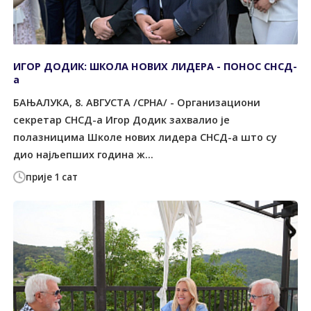
ИГОР ДОДИК: ШКОЛА НОВИХ ЛИДЕРА - ПОНОС СНСД-
а
БАЊАЛУКА, 8. АВГУСТА /СРНА/ - Организациони
секретар СНСД-а Игор Додик захвалио је
полазницима Школе нових лидера СНСД-а што су
дио најљепших година ж...
прије 1 сат