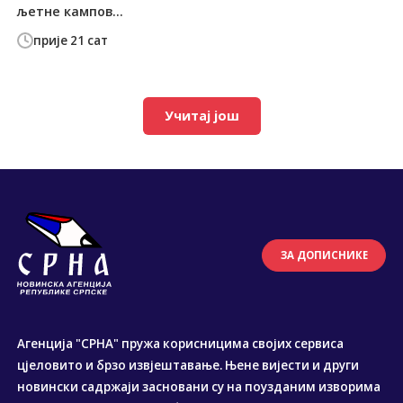
љетне кампов...
прије 21 сат
Учитај још
ЗА ДОПИСНИКЕ
Агенција "СРНА" пружа корисницима својих сервиса
цјеловито и брзо извјештавање. Њене вијести и други
новински садржаји засновани су на поузданим изворима