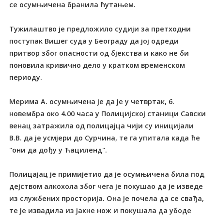
се осумњичена бранила ћутањем.
Тужилаштво је предложило судији за претходни
поступак Вишег суда у Београду да јој одреди
притвор због опасности од бјекства и како не би
поновила кривично дело у кратком временском
периоду.
Мерима А. осумњичена је да је у четвртак, 6.
новембра око 4.00 часа у Полицијској станици Савски
венац затражила од полицајца чији су иницијали
В.В. да је усмјери до Сурчина, те га упитала када ће
"они да дођу у Ћациленд".
Полицајац је примијетио да је осумњичена била под
дејством алкохола због чега је покушао да је изведе
из службених просторија. Она је почела да се свађа,
те је извадила из јакне нож и покушала да убоде