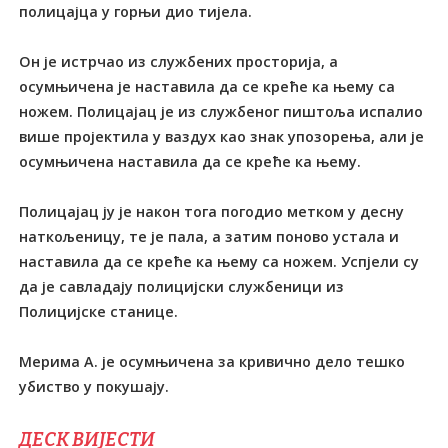
полицајца у горњи дио тијела.
Он је истрчао из службених просторија, а
осумњичена је наставила да се креће ка њему са
ножем. Полицајац је из службеног пиштоља испалио
више пројектила у ваздух као знак упозорења, али је
осумњичена наставила да се креће ка њему.
Полицајац ју је након тога погодио метком у десну
наткољеницу, те је пала, а затим поново устала и
наставила да се креће ка њему са ножем. Успјели су
да је савладају полицијски службеници из
Полицијске станице.
Мерима А. је осумњичена за кривично дело тешко
убиство у покушају.
ДЕСК ВИЈЕСТИ