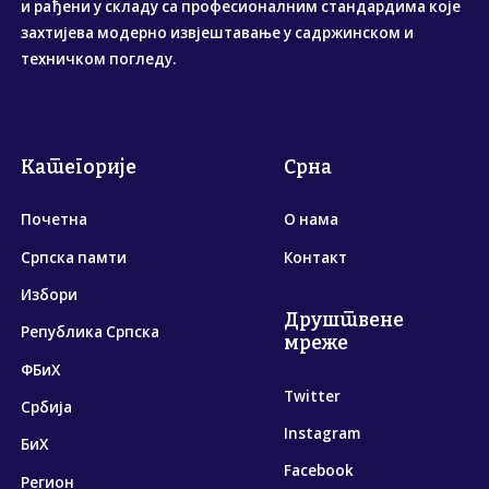
и рађени у складу са професионалним стандардима које
захтијева модерно извјештавање у садржинском и
техничком погледу.
Категорије
Срна
Почетна
О нама
Српска памти
Контакт
Избори
Друштвене
Република Српска
мреже
ФБиХ
Twitter
Србија
Instagram
БиХ
Facebook
Регион