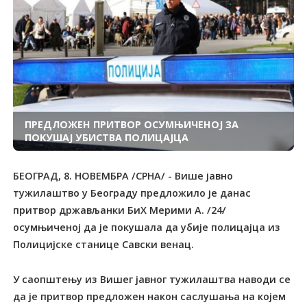
ПРЕДЛОЖЕН ПРИТВОР ОСУМЊИЧЕНОЈ ЗА
ПОКУШАЈ УБИСТВА ПОЛИЦАЈЦА
БЕОГРАД, 8. НОВЕМБРА /СРНА/ - Више јавно
тужилаштво у Београду предложило је данас
притвор држављанки БиХ Мерими А. /24/
осумњиченој да је покушала да убије полицајца из
Полицијске станице Савски венац.
У саопштењу из Вишег јавног тужилаштва наводи се
да је притвор предложен након саслушања на којем