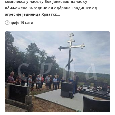
комплекса у насељу Бок Јанковац данас су
обиљежене 34 године од одбране Градишке од
агресије јединица Хрватск...
прије 19 сати