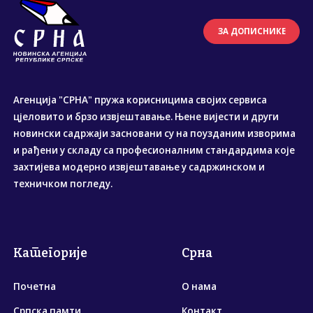
ЗА ДОПИСНИКЕ
Агенција "СРНА" пружа корисницима својих сервиса
цјеловито и брзо извјештавање. Њене вијести и други
новински садржаји засновани су на поузданим изворима
и рађени у складу са професионалним стандардима које
захтијева модерно извјештавање у садржинском и
техничком погледу.
Категорије
Срна
Почетна
О нама
Српска памти
Контакт