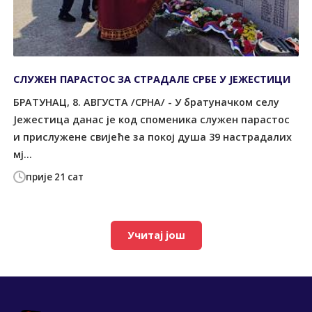
СЛУЖЕН ПАРАСТОС ЗА СТРАДАЛЕ СРБЕ У ЈЕЖЕСТИЦИ
БРАТУНАЦ, 8. АВГУСТА /СРНА/ - У братуначком селу
Јежестица данас је код споменика служен парастос
и прислужене свијеће за покој душа 39 настрадалих
мј...
прије 21 сат
Учитај још