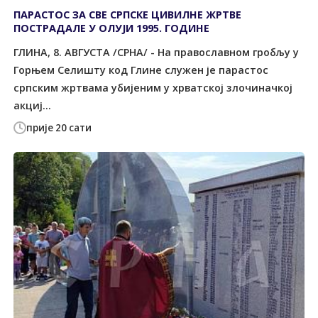
ПАРАСТОС ЗА СВЕ СРПСКЕ ЦИВИЛНЕ ЖРТВЕ
ПОСТРАДАЛЕ У ОЛУЈИ 1995. ГОДИНЕ
ГЛИНА, 8. АВГУСTА /СРНА/ - На православном гробљу у
Горњем Селишту код Глине служен је парастос
српским жртвама убијеним у хрватској злочиначкој
акциј...
прије 20 сати