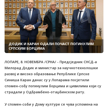
ДОДИК И КАРАН ОДАЛИ ПОЧАСТ ПОГИНУЛИМ
СРПСКИМ БОРЦИМА
ЛОПАРЕ, 8. НОВЕМБРА /СРНА/ - Предсједник СНСД-а
Милорад Додик и министар за научнотехнолошки
развој и високо образовање Републике Српске
Синиша Каран данас су у Лопарама посјетили
спомен-собу погинулим борцима и цивилима који су
страдали у Одбрамбено-отаџбинском рату.
У спомен-соби у Дому културе се чува успомена на