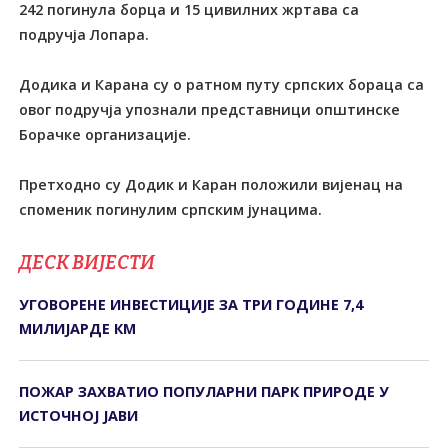
242 погинула борца и 15 цивилних жртава са
подручја Лопара.
Додика и Карана су о ратном путу српских бораца са
овог подручја упознали представници општинске
Борачке организације.
Претходно су Додик и Каран положили вијенац на
споменик погинулим српским јунацима.
ДЕСК ВИЈЕСТИ
УГОВОРЕНЕ ИНВЕСТИЦИЈЕ ЗА ТРИ ГОДИНЕ 7,4
МИЛИЈАРДЕ КМ
ПОЖАР ЗАХВАТИО ПОПУЛАРНИ ПАРК ПРИРОДЕ У
ИСТОЧНОЈ ЈАВИ