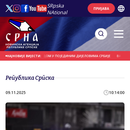
SRpska
ПРИЈАВА
NAtional
А ГРМЉАВИНОМ И ГРАДОМ У ПОЈЕДИНИМ ДИЈЕЛОВИМА СРБИЈЕ
ВАШИНГТОН
НАЈНОВИЈЕ ВИЈЕСТИ:
Република Српска
09.11.2025
10:14:00