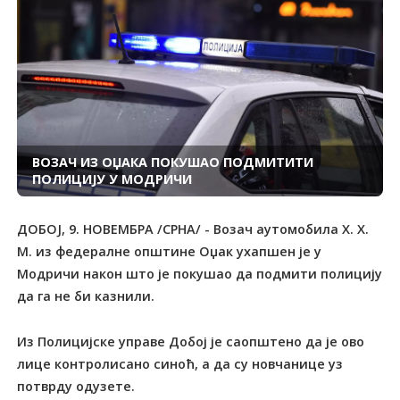
ВОЗАЧ ИЗ ОЏАКА ПОКУШАО ПОДМИТИТИ
ПОЛИЦИЈУ У МОДРИЧИ
ДОБОЈ, 9. НОВЕМБРА /СРНА/ - Возач аутомобила Х. Х.
М. из федералне општине Оџак ухапшен је у
Модричи након што је покушао да подмити полицију
да га не би казнили.
Из Полицијске управе Добој је саопштено да је ово
лице контролисано синоћ, а да су новчанице уз
потврду одузете.