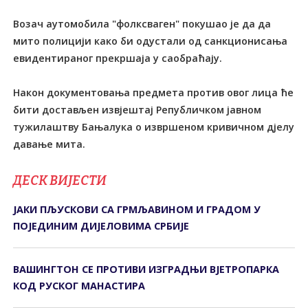
Возач аутомобила "фолксваген" покушао је да да
мито полицији како би одустали од санкционисања
евидентираног прекршаја у саобраћају.
Након документовања предмета против овог лица ће
бити достављен извјештај Републичком јавном
тужилаштву Бањалука о извршеном кривичном дјелу
давање мита.
ДЕСК ВИЈЕСТИ
ЈАКИ ПЉУСКОВИ СА ГРМЉАВИНОМ И ГРАДОМ У
ПОЈЕДИНИМ ДИЈЕЛОВИМА СРБИЈЕ
ВАШИНГТОН СЕ ПРОТИВИ ИЗГРАДЊИ ВЈЕТРОПАРКА
КОД РУСКОГ МАНАСТИРА