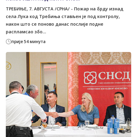
ТРЕБИЊЕ, 7. АВГУСТА /СРНА/ - Пожар на брду изнад
села Лука код Tребиња стављен је под контролу,
након што се поново данас послије подне
распламсао збо...
прије 54 минута