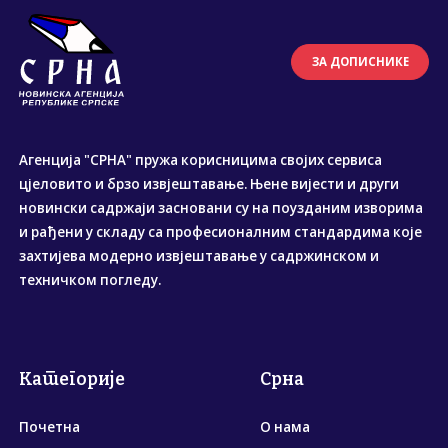
ЗА ДОПИСНИКЕ
Агенција "СРНА" пружа корисницима својих сервиса
цјеловито и брзо извјештавање. Њене вијести и други
новински садржаји засновани су на поузданим изворима
и рађени у складу са професионалним стандардима које
захтијева модерно извјештавање у садржинском и
техничком погледу.
Категорије
Срна
Почетна
О нама