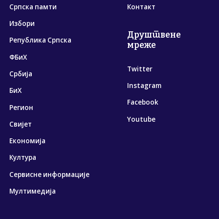
Српска памти
Контакт
Избори
Друштвене
Република Српска
мреже
ФБиХ
Twitter
Србија
Instagram
БиХ
Facebook
Регион
Youtube
Свијет
Економија
Култура
Сервисне информације
Мултимедија