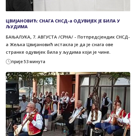
ЦВИЈАНОВИЋ: СНАГА СНСД-а ОДУВИЈЕК ЈЕ БИЛА У
ЉУДИМА
БАЊАЛУКА, 7. АВГУСТА /СРНА/ - Потпредсјендик СНСД-
а Жељка Цвијановић истакла је да је снага ове
странке одувијек била у људима који је чине.
прије 53 минута