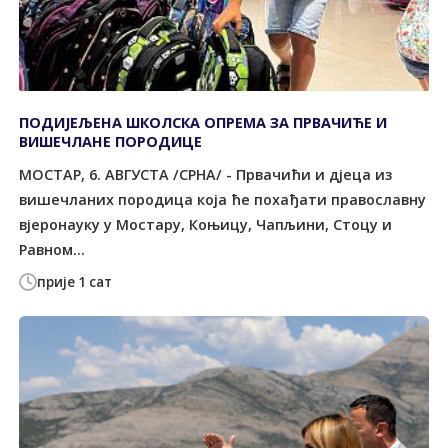
ПОДИЈЕЉЕНА ШКОЛСКА ОПРЕМА ЗА ПРВАЧИЋЕ И
ВИШЕЧЛАНЕ ПОРОДИЦЕ
МОСTАР, 6. АВГУСTА /СРНА/ - Првачићи и дјеца из
вишечланих породица која ће похађати православну
вјеронауку у Мостару, Коњицу, Чапљини, Стоцу и
Равном...
прије 1 сат