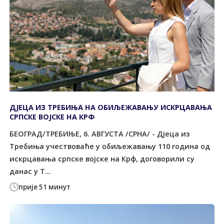
ДЈЕЦА ИЗ ТРЕБИЊА НА ОБИЉЕЖАВАЊУ ИСКРЦАВАЊА
СРПСКЕ ВОЈСКЕ НА КРФ
БЕОГРАД/ТРЕБИЊЕ, 6. АВГУСТА /СРНА/ - Дјеца из
Требиња учествоваће у обиљежавању 110 година од
искрцавања српске војске на Крф, договорили су
данас у Т...
прије 51 минут