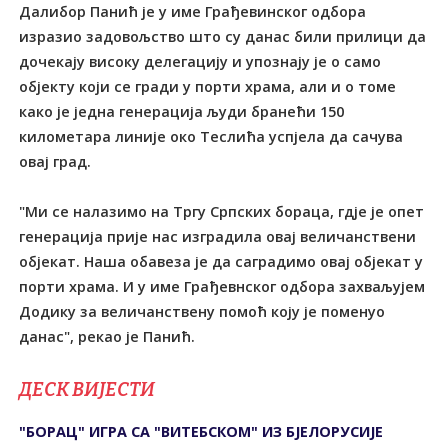
Далибор Панић је у име Грађевинског одбора
изразио задовољство што су данас били прилици да
дочекају високу делегацију и упознају је о само
објекту који се гради у порти храма, али и о томе
како је једна генерација људи бранећи 150
километара линије око Теслића успјела да сачува
овај град.
"Ми се налазимо на Тргу Српских бораца, гдје је опет
генерација прије нас изградила овај величанствени
објекат. Наша обавеза је да саградимо овај објекат у
порти храма. И у име Грађевнског одбора захваљујем
Додику за величанствену помоћ коју је поменуо
данас", рекао је Панић.
ДЕСК ВИЈЕСТИ
"БОРАЦ" ИГРА СА "ВИТЕБСКОМ" ИЗ БЈЕЛОРУСИЈЕ