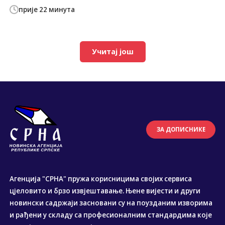
прије 22 минута
Учитај још
ЗА ДОПИСНИКЕ
Агенција "СРНА" пружа корисницима својих сервиса
цјеловито и брзо извјештавање. Њене вијести и други
новински садржаји засновани су на поузданим изворима
и рађени у складу са професионалним стандардима које