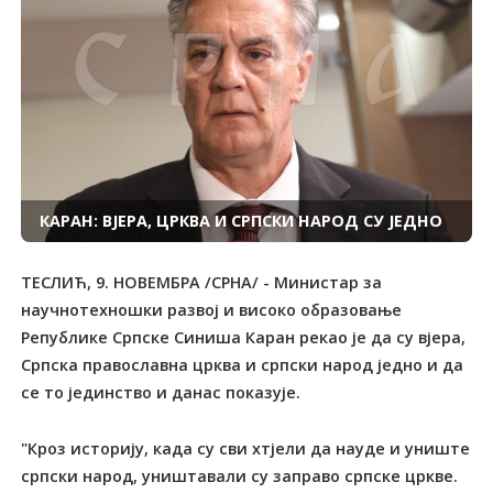
КАРАН: ВЈЕРА, ЦРКВА И СРПСКИ НАРОД СУ ЈЕДНО
ТЕСЛИЋ, 9. НОВЕМБРА /СРНА/ - Министар за
научнотехношки развој и високо образовање
Републике Српске Синиша Каран рекао је да су вјера,
Српска православна црква и српски народ једно и да
се то јединство и данас показује.
"Кроз историју, када су сви хтјели да науде и униште
српски народ, уништавали су заправо српске цркве.