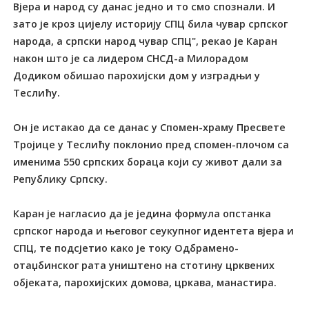
Вјера и народ су данас једно и то смо спознали. И
зато је кроз цијелу историју СПЦ била чувар српског
народа, а српски народ чувар СПЦ", рекао је Каран
након што је са лидером СНСД-а Милорадом
Додиком обишао парохијски дом у изградњи у
Теслићу.
Он је истакао да се данас у Спомен-храму Пресвете
Тројице у Теслићу поклонио пред спомен-плочом са
именима 550 српских бораца који су живот дали за
Републику Српску.
Каран је нагласио да је једина формула опстанка
српског народа и његовог сеукупног идентета вјера и
СПЦ, те подсјетио како је току Одбрамено-
отаџбинског рата уништено на стотину црквених
објеката, парохијских домова, цркава, манастира.