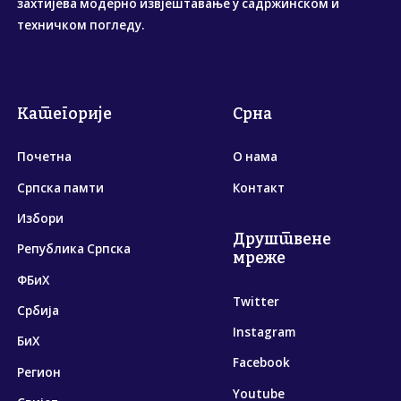
захтијева модерно извјештавање у садржинском и
техничком погледу.
Категорије
Срна
Почетна
О нама
Српска памти
Контакт
Избори
Друштвене
Република Српска
мреже
ФБиХ
Twitter
Србија
Instagram
БиХ
Facebook
Регион
Youtube