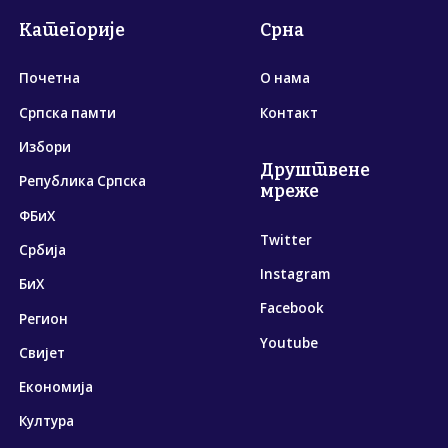
Категорије
Срна
Почетна
О нама
Српска памти
Контакт
Избори
Друштвене
Република Српска
мреже
ФБиХ
Twitter
Србија
Instagram
БиХ
Facebook
Регион
Youtube
Свијет
Економија
Култура