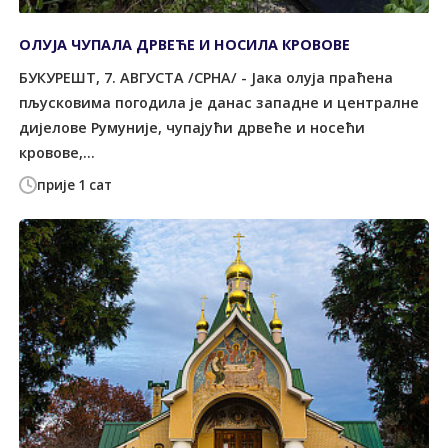
ОЛУЈА ЧУПАЛА ДРВЕЋЕ И НОСИЛА КРОВОВЕ
БУКУРЕШT, 7. АВГУСТА /СРНА/ - Јака олуја праћена
пљусковима погодила је данас западне и централне
дијелове Румуније, чупајући дрвеће и носећи
кровове,...
прије 1 сат