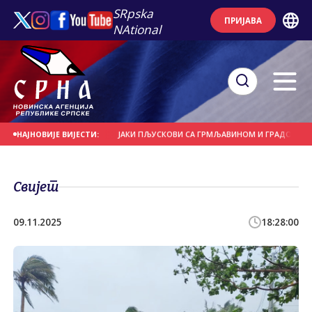
SRpska
ПРИЈАВА
NAtional
Е И НОСИЛА КРОВОВЕ
ЈАКИ ПЉУСКОВИ СА ГРМЉАВИНОМ И ГРАДОМ У ПОЈЕ
НАЈНОВИЈЕ ВИЈЕСТИ:
Свијет
09.11.2025
18:28:00