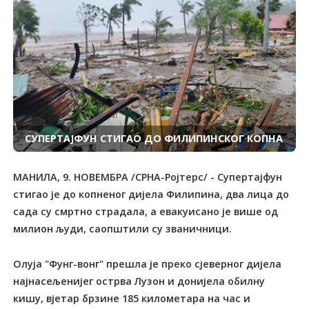
СУПЕРТАЈФУН СТИГАО ДО ФИЛИПИНСКОГ КОПНА
МАНИЛА, 9. НОВЕМБРА /СРНА-Ројтерс/ - Супертајфун
стигао је до копненог дијела Филипина, два лица до
сада су смртно страдала, а евакуисано је више од
милион људи, саопштили су званичници.
Олуја "Фунг-вонг" прешла је преко сјеверног дијела
најнасељенијег острва Лузон и донијела обилну
кишу, вјетар брзине 185 километара на час и