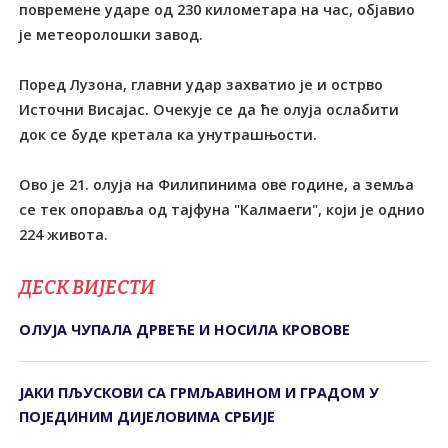
повремене ударе од 230 километара на час, објавио
је метеоролошки завод.
Поред Лузона, главни удар захватио је и острво
Источни Висајас. Очекује се да ће олуја ослабити
док се буде кретала ка унутрашњости.
Ово је 21. олуја на Филипинима ове године, а земља
се тек опоравља од тајфуна "Калмаеги", који је однио
224 живота.
ДЕСК ВИЈЕСТИ
ОЛУЈА ЧУПАЛА ДРВЕЋЕ И НОСИЛА КРОВОВЕ
ЈАКИ ПЉУСКОВИ СА ГРМЉАВИНОМ И ГРАДОМ У
ПОЈЕДИНИМ ДИЈЕЛОВИМА СРБИЈЕ