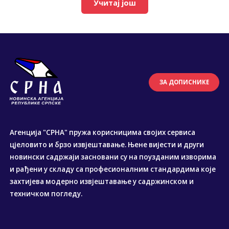
Учитај још
ЗА ДОПИСНИКЕ
Агенција "СРНА" пружа корисницима својих сервиса
цјеловито и брзо извјештавање. Њене вијести и други
новински садржаји засновани су на поузданим изворима
и рађени у складу са професионалним стандардима које
захтијева модерно извјештавање у садржинском и
техничком погледу.