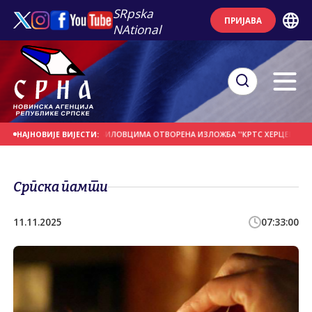
SRpska
ПРИЈАВА
NAtional
АШЊИ ДАН
У ПРЕБИЛОВЦИМА ОTВОРЕНА ИЗЛОЖБА ''КРTС ХЕРЦЕГОВАЧКИХ 
НАЈНОВИЈЕ ВИЈЕСТИ:
Српска памти
11.11.2025
07:33:00