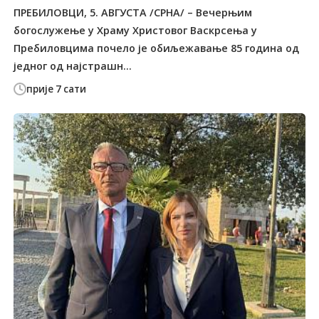
ПРЕБИЛОВЦИ, 5. АВГУСTА /СРНА/ – Вечерњим
богослужење у Храму Христовог Васкрсења у
Пребиловцима почело је обиљежавање 85 година од
једног од најстрашн...
прије 7 сати