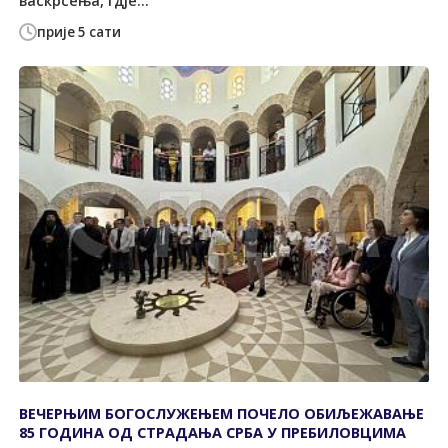
васкрсења, гдје...
прије 5 сати
ВЕЧЕРЊИМ БОГОСЛУЖЕЊЕМ ПОЧЕЛО ОБИЉЕЖАВАЊЕ
85 ГОДИНА ОД СTРАДАЊА СРБА У ПРЕБИЛОВЦИМА