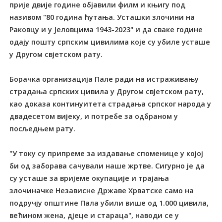
прије двије године објавили филм и књигу под
називом "80 година ћутања. Усташки злочини на
Раковцу и у Јеловцима 1943-2023" и да сваке године
одају пошту српским цивилима које су убиле усташе
у Другом свјетском рату.
Борачка организација Пале ради на истраживању
страдања српских цивила у Другом свјетском рату,
као доказа континуитета страдања српског народа у
двадесетом вијеку, и потребе за одбраном у
посљедњем рату.
"У току су припреме за издавање споменице у којој
би од заборава сачували наше жртве. Сигурно је да
су усташе за вријеме окупације и трајања
злочиначке Независне Државе Хрватске само на
подручју општине Пала убили више од 1.000 цивила,
већином жена, дјеце и стараца", наводи се у