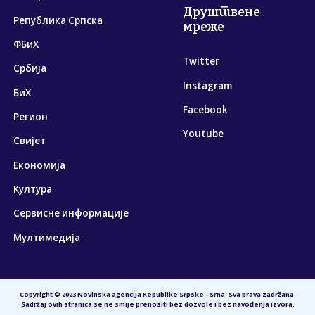
Друштвене
Република Српска
мреже
ФБиХ
Twitter
Србија
Instagram
БиХ
Facebook
Регион
Youtube
Свијет
Економија
Култура
Сервисне информације
Мултимедија
Copyright © 2023 Novinska agencija Republike Srpske - Srna. Sva prava zadržana.
Sadržaj ovih stranica se ne smije prenositi bez dozvole i bez navođenja izvora.