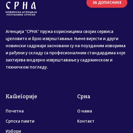
ЗА ДОПИСНИКЕ
Агенција "СРНА" пружа корисницима својих сервиса
цјеловито и брзо извјештавање. Њене вијести и други
новински садржаји засновани су на поузданим изворима
и рађени у складу са професионалним стандардима које
захтијева модерно извјештавање у садржинском и
техничком погледу.
Категорије
Срна
Почетна
О нама
Српска памти
Контакт
Избори