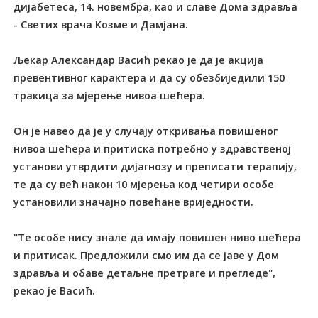
дијабетеса, 14. новембра, као и славе Дома здравља
- Светих врача Козме и Дамјана.
Љекар Александар Васић рекао је да је акција
превентивног карактера и да су обезбиједили 150
тракица за мјерење нивоа шећера.
Он је навео да је у случају откривања повишеног
нивоа шећера и притиска потребно у здравственој
установи утврдити дијагнозу и преписати терапију,
те да су већ након 10 мјерења код четири особе
установили значајно повећане вриједности.
"Те особе нису знале да имају повишен ниво шећера
и притисак. Предложили смо им да се јаве у Дом
здравља и обаве детаљне претраге и прегледе",
рекао је Васић.