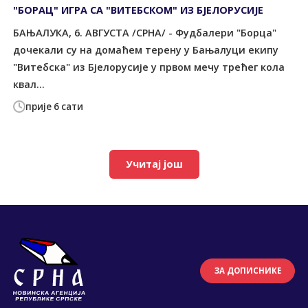
"БОРАЦ" ИГРА СА "ВИТЕБСКОМ" ИЗ БЈЕЛОРУСИЈЕ
БАЊАЛУКА, 6. АВГУСТА /СРНА/ - Фудбалери "Борца"
дочекали су на домаћем терену у Бањалуци екипу
"Витебска" из Бјелорусије у првом мечу трећег кола
квал...
прије 6 сати
Учитај још
ЗА ДОПИСНИКЕ