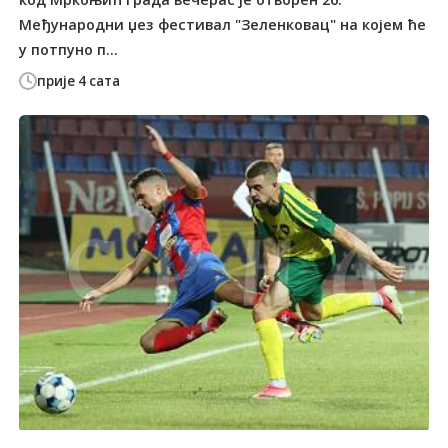
Међународни џез фестивал "Зеленковац" на којем ће
у потпуно п...
прије 4 сата