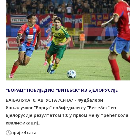
"БОРАЦ" ПОБИЈЕДИО "ВИТЕБСК" ИЗ БЈЕЛОРУСИЈЕ
БАЊАЛУКА, 6. АВГУСТА /СРНА/ - Фудбалери
бањалучког "Борца" побиједили су "Витебск" из
Бјелорусије резултатом 1:0 у првом мечу трећег кола
квалификациј...
прије 4 сата