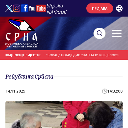
SRpska
ПРИЈАВА
NAtional
Е НА ДАНАШЊИ ДАН
"БОРАЦ" ПОБИЈЕДИО "ВИТЕБСК" ИЗ БЈЕЛОРУСИЈЕ
ПО
НАЈНОВИЈЕ ВИЈЕСТИ:
Република Српска
14.11.2025
14:32:00