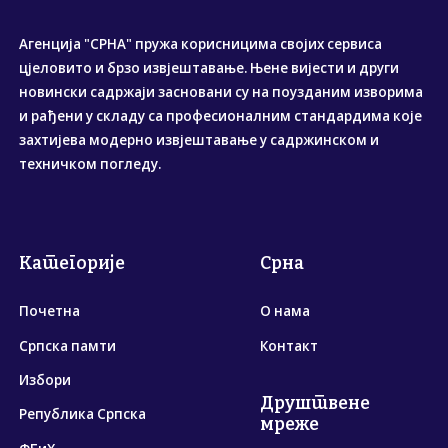
Агенција "СРНА" пружа корисницима својих сервиса
цјеловито и брзо извјештавање. Њене вијести и други
новински садржаји засновани су на поузданим изворима
и рађени у складу са професионалним стандардима које
захтијева модерно извјештавање у садржинском и
техничком погледу.
Категорије
Срна
Почетна
О нама
Српска памти
Контакт
Избори
Друштвене
Република Српска
мреже