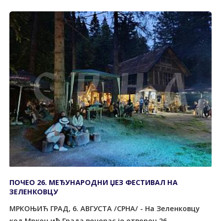
ПОЧЕО 26. МЕЂУНАРОДНИ ЏЕЗ ФЕСТИВАЛ НА
ЗЕЛЕНКОВЦУ
МРКОЊИЋ ГРАД, 6. АВГУСТА /СРНА/ - На Зеленковцу
код Мркоњић Града вечерас је отворен 26.