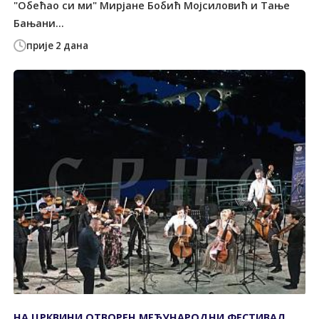
"Обећао си ми" Мирјане Бобић Мојсиловић и Тање
Бањани...
прије 2 дана
НА ЦРКВИНИ ОТВОРЕН МЕЂУНАРОДНИ ФЕСТИВАЛ