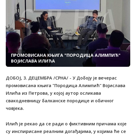
ПРОМОВИСАНА КЊИГА "ПОРОДИЦА АЛИМПИЋ"
ВОЈИСЛАВА ИЛИЋА
ДОБОЈ, 3. ДЕЦЕМБРА /СРНА/ - У Добоју је вечерас
промовисана књига "Породица Алимпић" Војислава
Илића из Петрова, у којој аутор осликава
свакодневницу балканске породице и обичног
човјека.
Илић је рекао да се ради о фиктивним причама које
су инспирисане реалним догађајима, у којима ће се