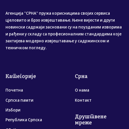
Агенција "СРНА" пружа корисницима својих сервиса
цјеловито и брзо извјештавање. Њене вијести и други
новински садржаји засновани су на поузданим изворима
и рађени у складу са професионалним стандардима које
захтијева модерно извјештавање у садржинском и
техничком погледу.
Категорије
Срна
Почетна
О нама
Српска памти
Контакт
Избори
Друштвене
Република Српска
мреже