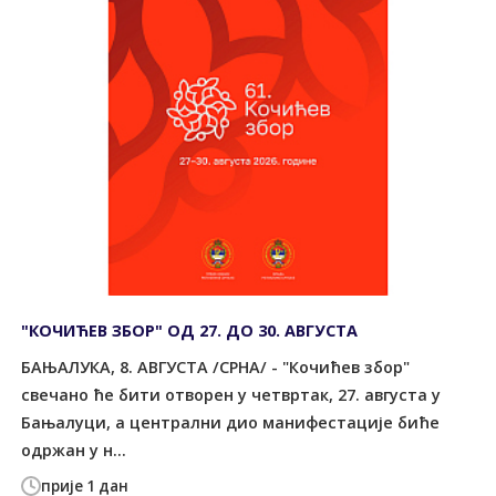
"КОЧИЋЕВ ЗБОР" ОД 27. ДО 30. АВГУСТА
БАЊАЛУКА, 8. АВГУСТА /СРНА/ - "Кочићев збор"
свечано ће бити отворен у четвртак, 27. августа у
Бањалуци, а централни дио манифестације биће
одржан у н...
прије 1 дан