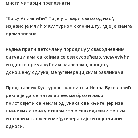
многи читаоци препознати.
"Ко су Алимпићи? То је у ствари свако од нас",
изјавио је Илић У Културном склоништу, гдје је књига
промовисана.
Радња прати петочлану породицу у свакодневним
ситуацијама са којима се сви сусрећемо, укључујући
и односе према кућним обавезама, процесу
доношењу одлука, међугенерацијским разликама.
Представник Културног склоништа Ивана Букејловић
рекла је да се читалац веома брзо и лако
поистовјети са неким од јунака ове књиге, јер иза
шаљивих сцена у ствари стоје свакодневни тешки
изазови и сложени међугенерацијски породични
односи.