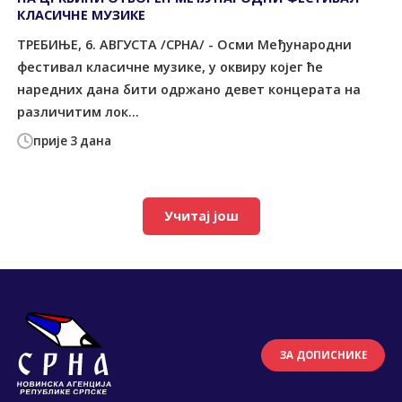
КЛАСИЧНЕ МУЗИКЕ
ТРЕБИЊЕ, 6. АВГУСТА /СРНА/ - Осми Међународни
фестивал класичне музике, у оквиру којег ће
наредних дана бити одржано девет концерата на
различитим лок...
прије 3 дана
Учитај још
ЗА ДОПИСНИКЕ