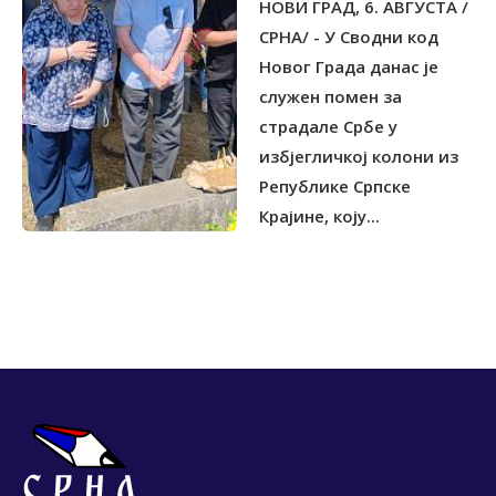
НОВИ ГРАД, 6. АВГУСТА /
ИЗБЈЕГЛИЧКОЈ КОЛОНИ
1995.
СРНА/ - У Сводни код
Новог Града данас је
служен помен за
страдале Србе у
избјегличкој колони из
Републике Српске
Крајине, коју...