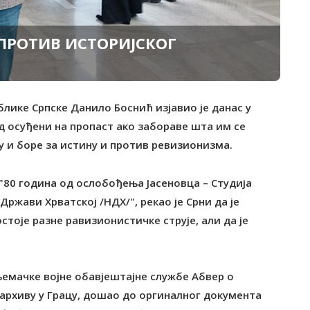
 ПРОТИВ ИСТОРИЈСКОГ
блике Српске Данило Боснић изјавио је данас у
од осуђени на пропаст ако забораве шта им се
ају и боре за истину и против ревизионизма.
 "80 година од ослобођења Јасеновца – Студија
ржави Хрватској /НДХ/", рекао је Срни да је
тоје разне равизионистичке струје, али да је
њемачке војне обавјештајне службе Абвер о
 архиву у Грацу, дошао до оргиналног документа