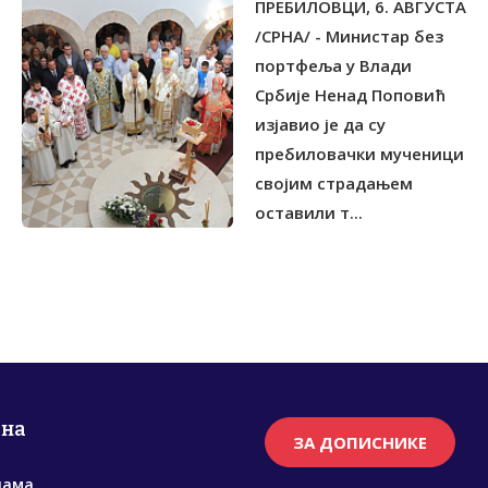
ПРЕБИЛОВЦИ, 6. АВГУСТА
НЕПОКОЛЕБЉИВОСТИ
/СРНА/ - Министар без
портфеља у Влади
Србије Ненад Поповић
изјавио је да су
пребиловачки мученици
својим страдањем
оставили т...
рна
ЗА ДОПИСНИКЕ
нама