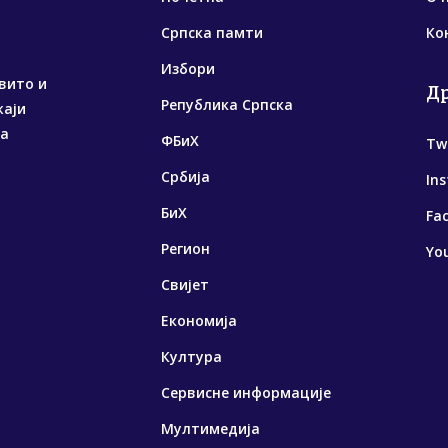
Српска памти
Ко
Избори
вито и
Д
Република Српска
жаји
са
ФБиХ
Tw
Србија
In
БиХ
Fa
Регион
Yo
Свијет
Економија
Култура
Сервисне информације
Мултимедија