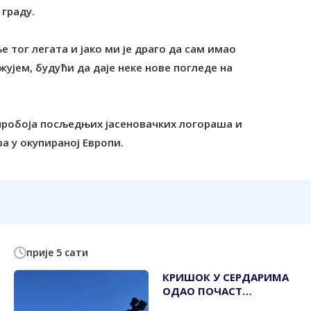
 граду.
 тог легата и јако ми је драго да сам имао
ујем, будући да даје неке нове погледе на
пробоја посљедњих јасеновачких логораша и
а у окупираној Европи.
прије 5 сати
КРИШОК У СЕРДАРИМА
ОДАО ПОЧАСТ
УБИЈЕНИМ СРПСКИМ