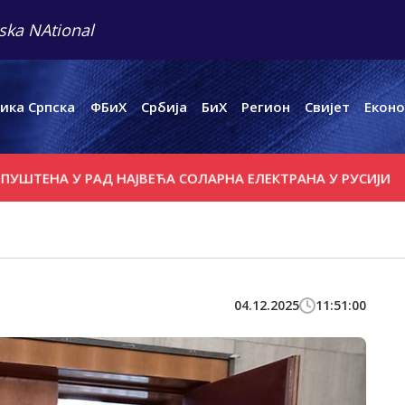
ska NAtional
ика Српска
ФБиХ
Србија
БиХ
Регион
Свијет
Еконо
 У РАД НАЈВЕЋА СОЛАРНА ЕЛЕКТРАНА У РУСИЈИ
ДЈЕЦА И
04.12.2025
11:51:00