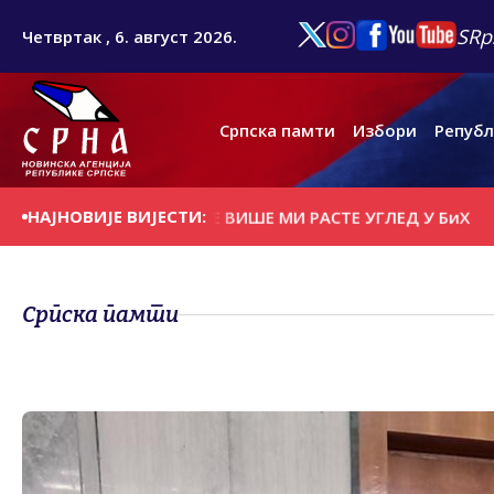
SRp
Четвртак , 6. август 2026.
Српска памти
Избори
Републ
НАЈНОВИЈЕ ВИЈЕСТИ:
ШЕ НАПАДА, СВЕ ВИШЕ МИ РАСТЕ УГЛЕД У БиХ
ПУШТЕНА
Српска памти