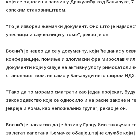
који се односи на злочин у Дракулићу код Бањалуке, 7
српским становништвом.
"То је изворни њемачки документ. Оно што је најмонс
учесници и саучесници у томе", рекао је он.
Боснић је невео да се у документу, који ће данас у о
конференције, помиње и злогласни фра Мирослав Фили
документи који указује на активну улогу римокатолич
становништвом, не само у Бањалуци него широм НДХ.
"Тако да то морамо сматрати као један пројекат, буд
законодавство које се односило и на расне законе и ге
Јевреја и Рома, као непожељних група", рекао је он.
Боснић је нагласио да је Архив у Грацу био закључан с
за легат капетана Њемачке обавјештајне службе који ј