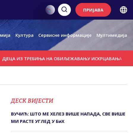
ПРИЈАВА
мија
Култура
Сервисне информације
Мултимедија
З ТРЕБИЊА НА ОБИЉЕЖАВАЊУ ИСКРЦАВАЊА СРПСКЕ ВОЈСКЕ
ДЕСК ВИЈЕСТИ
ВУЧИЋ: ШТО МЕ ХЕЛЕЗ ВИШЕ НАПАДА, СВЕ ВИШЕ
МИ РАСТЕ УГЛЕД У БиХ