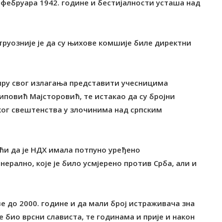
. фебруара 1942. године и бестијалности усташа над
труозније је да су њихове комшије биле директни
квиру свог излагања представити учесницима
повић Мајсторовић, те истакао да су бројни
ког свештенства у злочинима над српским
ући да је НДХ имала потпуно уређено
нерално, које је било усмјерено против Срба, али и
ве до 2000. године и да мали број истраживача зна
е био врсни слависта, те годинама и прије и након