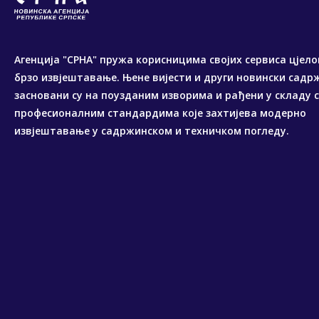
Агенција "СРНА" пружа корисницима својих сервиса цјело
брзо извјештавање. Њене вијести и други новински садр
засновани су на поузданим изворима и рађени у складу 
професионалним стандардима које захтијева модерно
извјештавање у садржинском и техничком погледу.