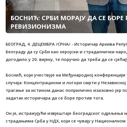
БОСНИЋ: СРБИ МОРАЈУ ДА СЕ БОРЕ
РЕВИЗИОНИЗМА
БЕОГРАД, 4. ДЕЦЕМБРА /СРНА/ - Историчар Архива Репу
Београду да су Срби као херојски и страдалнички нар
догодило у 20. вијеку, те поручио да треба да се сјећ
Боснић, који учествује на Међународној конференцији
случаја: Концентрациони и логори смрти у Независној Д
трагање за истином данас поприлично изазовно јер пос
задатак историчара да се боре против тога.
Он је, истражујући извјештаје београдског одјељења 
страдањима Срба у НДХ, који се чувају у Националном