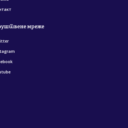
нтакт
руштвене мреже
itter
stagram
cebook
utube