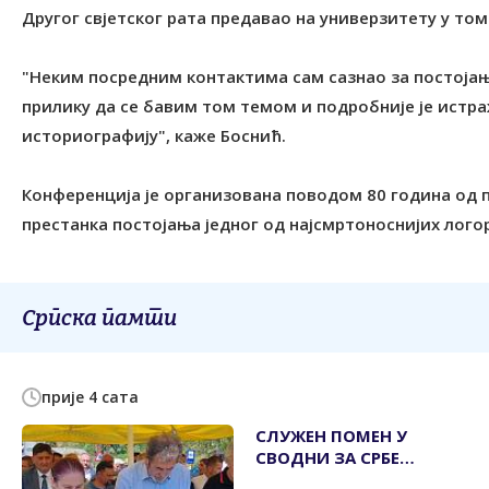
Другог свјетског рата предавао на универзитету у том
"Неким посредним контактима сам сазнао за постојање
прилику да се бавим том темом и подробније је истраж
историографију", каже Боснић.
Конференција је организована поводом 80 година од 
престанка постојања једног од најсмртоноснијих логор
Српска памти
прије 4 сата
СЛУЖЕН ПОМЕН У
СВОДНИ ЗА СРБЕ
УБИЈЕНЕ У