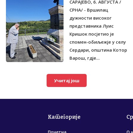
САРАЈЕВО, 6. АВГУСТА /
ЦИВИЛИМА
СРНА/ - Вршилац
дужности високог
представника Луис
Кришок посјетио је
спомен-обиљежје у селу
Сердари, општина Котор
Варош, гдје...
Учитај још
Категорије
С
Почетна
О 